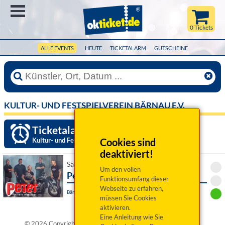
Menü
0 Tickets
ALLE EVENTS
HEUTE
TICKETALARM
GUTSCHEINE
KULTUR- UND FESTSPIELVEREIN BÄRNAU E.V.
Ticketalarm einrichten »
Kultur- und Festspielverein Bärnau e.V.
Cookies sind
deaktiviert!
Sa 29. August 2026 20:00 Uhr
Um den vollen
Peter - Tribute to Maffay
Funktionsumfang dieser
Webseite zu erfahren,
Bärnau, Freilichttribüne im Klostergarten
müssen Sie Cookies
aktivieren.
Eine Anleitung wie Sie
®
© 2026 Copyright okticket.de GmbH | okticket.de
ist eine