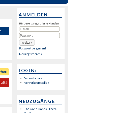
ANMELDEN
für bereits registrierte Kunden
n
Passwort vergessen?
Neu registrieren »
LOGIN:
chau
Veranstalter »
uft!
Vorverkaufsstelle »
NEUZUGÄNGE
The Goho Hobos - There...