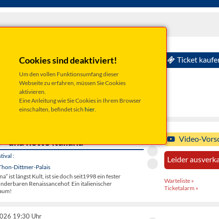
2026 19:30 Uhr
to Bob Dylan - Oldfolks & Friends
Cookies sind deaktiviert!
Ticket kaufe
ival :
Um den vollen Funktionsumfang dieser
Thon-Dittmer-Palais
Webseite zu erfahren, müssen Sie Cookies
e "Verneigung" vor dem großartigen Lebenswerk von Bob
aktivieren.
Nobelpreisträger von 2016. Unsterbliche Songs mit
Eine Anleitung wie Sie Cookies in Ihrem Browser
ds".
einschalten, befindet sich
hier
.
2026 19:30 Uhr
Video-Vors
 - una notte italiana
ival :
Leider ausverka
Thon-Dittmer-Palais
na“ ist längst Kult, ist sie doch seit1998 ein fester
Warteliste »
nderbaren Renaissancehof. Ein italienischer
Ticketalarm »
aum!
2026 19:30 Uhr