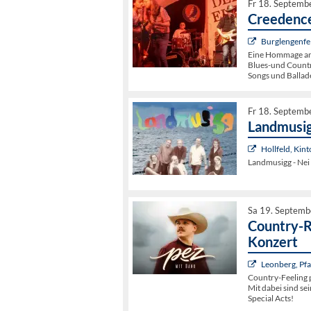
Fr 18. Septemb
Creedence
Burglengenfel
Eine Hommage an
Blues-und Countr
Songs und Ballad
Fr 18. Septemb
Landmusig
Hollfeld, Kin
Landmusigg - Nei
Sa 19. Septemb
Country-Ro
Konzert
Leonberg, Pf
Country-Feeling 
Mit dabei sind se
Special Acts!