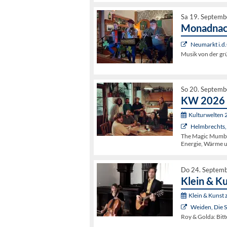
Sa 19. Septemb
Monadnac 
Neumarkt i.d.
Musik von der gr
So 20. Septemb
KW 2026 
Kulturwelten 
Helmbrechts,
The Magic Mumble
Energie, Wärme 
Do 24. Septem
Klein & Ku
Klein & Kunst 
Weiden, Die 
Roy & Golda: Bit