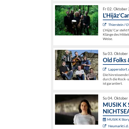
Fr 02. Oktober
L’Hijâz’Ca
Thierstein / 
L’Hijâz’Car steht
Klänge des Mittel
Weise.
Sa 03. Oktober
Old Folks 
Lappersdorf
Die hinreissende
durch die Rock- u
ist garantiert.
So 04. Oktober
MUSIK K S
NICHTSEA
MUSIK K Storyt
Neumarkt i.d.