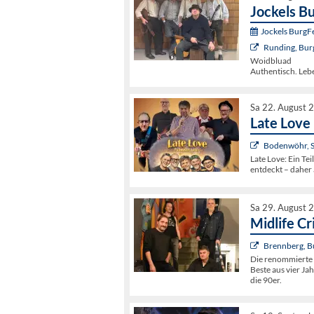
Jockels B
Jockels BurgF
Runding, Bur
Woidbluad
Authentisch. Leb
Sa 22. August 
Late Love
Bodenwöhr, 
Late Love: Ein Tei
entdeckt – daher
Sa 29. August 
Midlife Cri
Brennberg, B
Die renommierte R
Beste aus vier Ja
die 90er.