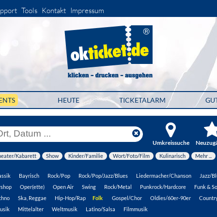
pport
Tools
Kontakt
Impressum
ENTS
HEUTE
TICKETALARM
GU
Umkreissuche
Neuzug
heater/Kabarett
Show
Kinder/Familie
Wort/Foto/Film
Kulinarisch
Mehr ...
assik
Bayrisch
Rock/Pop
Rock/Pop/Jazz/Blues
Liedermacher/Chanson
Jazz/Bl
rshop
Oper(ette)
Open Air
Swing
Rock/Metal
Punkrock/Hardcore
Funk & So
chno
Ska, Reggae
Hip-Hop/Rap
Folk
Gospel/Chor
Oldies/60er-90er
Countr
usik
Mittelalter
Weltmusik
Latino/Salsa
Filmmusik