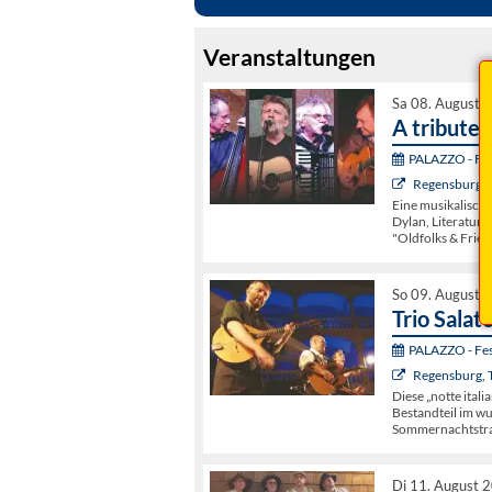
Veranstaltungen
Sa 08. August 
A tribute 
PALAZZO - Fest
Regensburg, 
Eine musikalisch
Dylan, Literatur-
"Oldfolks & Frien
So 09. August 
Trio Salato
PALAZZO - Fest
Regensburg, 
Diese „notte italia
Bestandteil im wu
Sommernachtstr
Di 11. August 