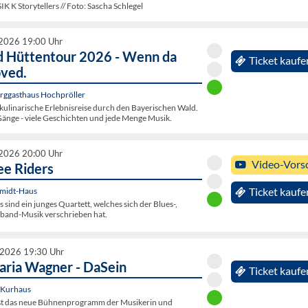
K Storytellers // Foto: Sascha Schlegel
 2026 19:00 Uhr
 Hüttentour 2026 - Wenn da
Ticket kaufe
ved.
erggasthaus Hochpröller
kulinarische Erlebnisreise durch den Bayerischen Wald.
Gänge - viele Geschichten und jede Menge Musik.
 2026 20:00 Uhr
Video-Vors
ee Riders
midt-Haus
Ticket kaufe
s sind ein junges Quartett, welches sich der Blues-,
gband-Musik verschrieben hat.
 2026 19:30 Uhr
ria Wagner - DaSein
Ticket kaufe
 Kurhaus
ißt das neue Bühnenprogramm der Musikerin und