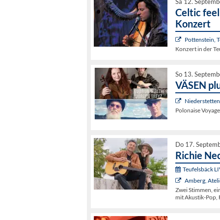
Sa 12. Septemb
Celtic fee
Konzert
Pottenstein, 
Konzert in der T
So 13. Septemb
VÄSEN pl
Niederstette
Polonaise Voyage
Do 17. Septem
Richie Ne
Teufelsbäck L
Amberg, Ateli
Zwei Stimmen, ein
mit Akustik-Pop,