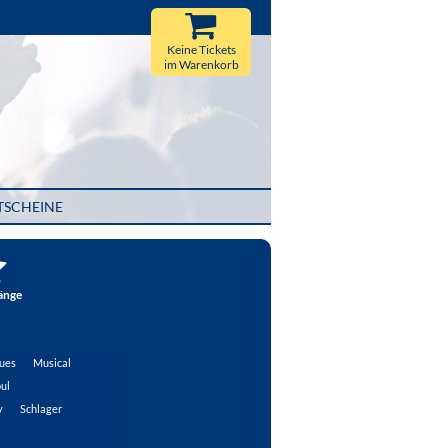
Keine Tickets
im Warenkorb
TSCHEINE
änge
ues
Musical
ul
y
Schlager