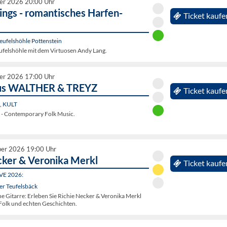
er 2026 20:00 Uhr
lings - romantisches Harfen-
Ticket kaufe
Teufelshöhle Pottenstein
eufelshöhle mit dem Virtuosen Andy Lang.
er 2026 17:00 Uhr
us WALTHER & TREYZ
Ticket kaufe
n, KULT
 - Contemporary Folk Music.
ber 2026 19:00 Uhr
cker & Veronika Merkl
Ticket kaufe
IVE 2026:
er Teufelsbäck
e Gitarre: Erleben Sie Richie Necker & Veronika Merkl
 Folk und echten Geschichten.