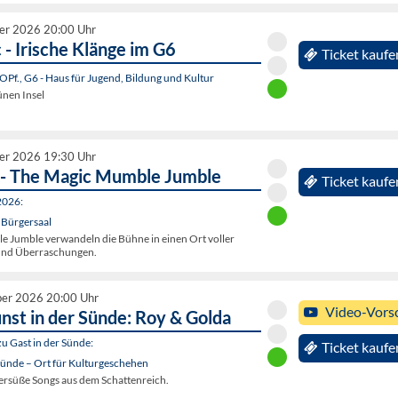
er 2026 20:00 Uhr
- Irische Klänge im G6
Ticket kaufe
OPf., G6 - Haus für Jugend, Bildung und Kultur
ünen Insel
er 2026 19:30 Uhr
- The Magic Mumble Jumble
Ticket kaufe
2026:
 Bürgersaal
 Jumble verwandeln die Bühne in einen Ort voller
und Überraschungen.
ber 2026 20:00 Uhr
Video-Vors
nst in der Sünde: Roy & Golda
zu Gast in der Sünde:
Ticket kaufe
Sünde – Ort für Kulturgeschehen
tersüße Songs aus dem Schattenreich.