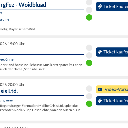
urgFez - Woidbluad
Ticket kaufe
ez:
gruine
endig. Bayerischer Wald
2026 19:00 Uhr
Ticket kaufe
Seebühne
l der Band hat seine Liebe zur Musik erst später im Leben
 auch der Name „Schbade Liab“.
2026 20:00 Uhr
Video-Vors
sis Ltd.
urgruine
Ticket kaufe
egensburger Formation Midlife Crisis Ltd. spielt das
hrzehnten Rock & Pop Geschichte, von den 60ern bis in