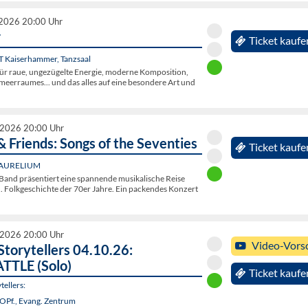
 2026 20:00 Uhr
r
Ticket kaufe
OT Kaiserhammer, Tanzsaal
 für raue, ungezügelte Energie, moderne Komposition,
meerraumes... und das alles auf eine besondere Art und
 2026 20:00 Uhr
& Friends: Songs of the Seventies
Ticket kaufe
, AURELIUM
 Band präsentiert eine spannende musikalische Reise
. Folkgeschichte der 70er Jahre. Ein packendes Konzert
 2026 20:00 Uhr
Video-Vors
torytellers 04.10.26:
TTLE (Solo)
Ticket kaufe
ellers:
OPf., Evang. Zentrum