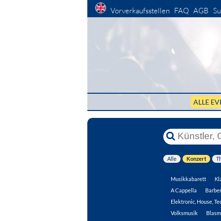
Vorverkaufsstellen
FAQ
AGB
Su
ALLE EV
Alle
Konzert
T
Musikkabarett
Kl
A Cappella
Barbe
Elektronic, House, Te
Volksmusik
Blasm