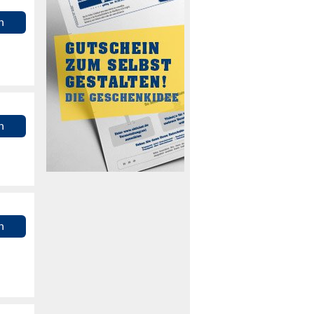
n
n
n