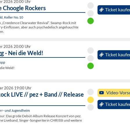
er 2026 20:00 Uhr
 Choogle Rockers
Ticket kaufe
d, Keller No.10
 „Creedence Clearwater Revival“. Swamp-Rock mit
y-Einflüssen, aber auch psychedelisch angehauchte
en.
er 2026 20:00 Uhr
g - Nei die Weld!
Ticket kaufe
topp
 die Weld!
er 2026 19:00 Uhr
Video-Vors
ck LIVE // pez + Band // Release
Ticket kaufe
arr- und Jugendheim
pur: Das große Debüt-Album Release Konzert von pez.
ine Liveband, Singer-Songwriterin CHRISSI und weitere