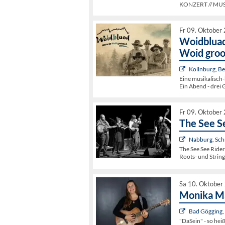
KONZERT // MUSIK 
Fr 09. Oktober
Woidbluad
Woid groo
Kollnburg, B
Eine musikalisch-
Ein Abend - drei 
Fr 09. Oktober
The See S
Nabburg, Sch
The See See Rider
Roots- und Strin
Sa 10. Oktober
Monika Ma
Bad Gögging,
"DaSein" - so he