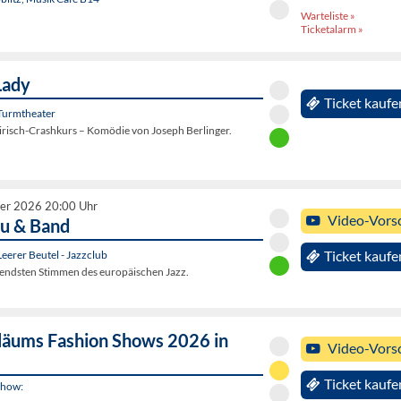
Warteliste »
Ticketalarm »
Lady
Ticket kaufe
Turmtheater
airisch-Crashkurs – Komödie von Joseph Berlinger.
er 2026 20:00 Uhr
Video-Vors
u & Band
eerer Beutel - Jazzclub
Ticket kaufe
erendsten Stimmen des europäischen Jazz.
läums Fashion Shows 2026 in
Video-Vors
Ticket kaufe
Show: