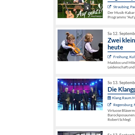
Straubing, Pa
Der Musik-Kabaret
Programms "Auf g
Sa 12. Septemb
Zwei klei
heute
Freihung, Kul
Maddox und Miles
Leidenschaft und 
So 13. Septemb
Die Klang
Klang.Raum.Mu
Regensburg, 
Virtuose Bläsermu
Barockposaunen. E
Robert Schlegl.