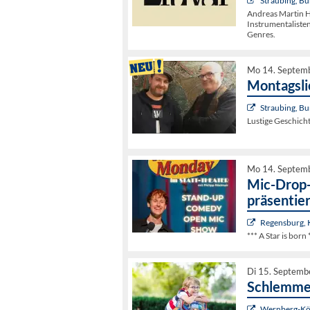
Straubing, Bu
Andreas Martin Ho
Instrumentaliste
Genres.
Mo 14. Septem
Montagsli
Straubing, Bu
Lustige Geschich
Mo 14. Septem
Mic-Drop-
präsentier
Regensburg,
*** A Star is born 
Di 15. Septemb
Schlemmer
Wernberg-Köb