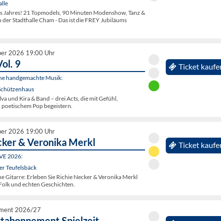
lle
s Jahres! 21 Topmodels, 90 Minuten Modenshow, Tanz &
in der Stadthalle Cham - Das ist die FREY Jubiläums
ber 2026 19:00 Uhr
Vol. 9
Ticket kaufe
sche handgemachte Musik:
Schützenhaus
lva und Kira & Band – drei Acts, die mit Gefühl,
d poetischem Pop begeistern.
ber 2026 19:00 Uhr
cker & Veronika Merkl
Ticket kaufe
IVE 2026:
er Teufelsbäck
e Gitarre: Erleben Sie Richie Necker & Veronika Merkl
 Folk und echten Geschichten.
ment 2026/27
abonnement Spielzeit