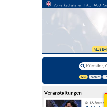
Vorverkaufsstellen
FAQ
AGB
Su
ALLE EV
Alle
Konzert
Th
Veranstaltungen
Sa 12. Septemb