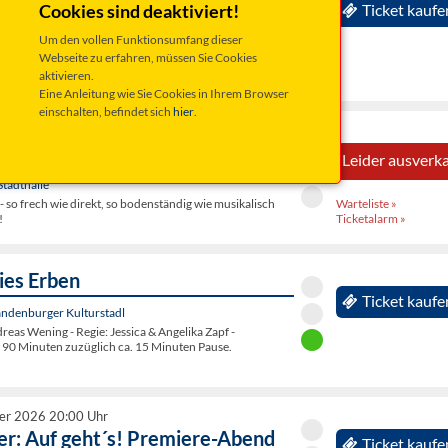
lings - romantisches Harfen-
Cookies sind deaktiviert!
Ticket kaufe
Um den vollen Funktionsumfang dieser
Webseite zu erfahren, müssen Sie Cookies
Teufelshöhle Pottenstein
aktivieren.
eufelshöhle mit dem Virtuosen Andy Lang.
Eine Anleitung wie Sie Cookies in Ihrem Browser
einschalten, befindet sich
hier
.
er 2026 20:00 Uhr
ank: Grüße aus Allegro Süd
Leider ausverka
tadthalle
Warteliste »
so frech wie direkt, so bodenständig wie musikalisch
Ticketalarm »
!
ies Erben
Ticket kaufe
andenburger Kulturstadl
as Wening - Regie: Jessica & Angelika Zapf -
 90 Minuten zuzüglich ca. 15 Minuten Pause.
er 2026 20:00 Uhr
r: Auf geht´s! Premiere-Abend
Ticket kaufe