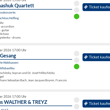
er 2026 15:00 Uhr
ashuk Quartett
Ticket kaufe
osskonzerte:
chloss Höfling
ltz
- accordion
- guitar
ble bass
pelenko - drums
er 2026 17:00 Uhr
 Gesang
Ticket kaufe
rte Waldsassen:
iftsbasilika
schitzky, Sopran und Dr. Josef Miltschitzky
gel
ohann Sebastian Bach, Jean Jacques Boyvin, Francois
er 2026 17:00 Uhr
us WALTHER & TREYZ
Ticket kaufe
n, KULT