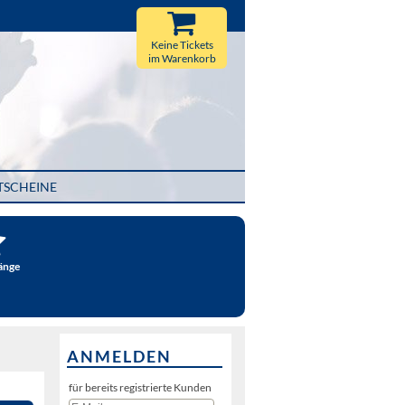
Keine Tickets
im Warenkorb
TSCHEINE
änge
ANMELDEN
für bereits registrierte Kunden