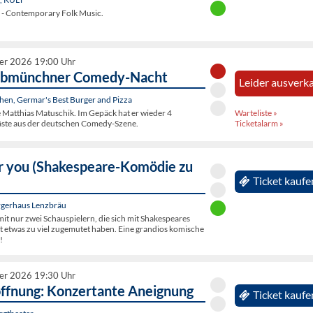
 - Contemporary Folk Music.
er 2026 19:00 Uhr
abmünchner Comedy-Nacht
Leider ausverka
n, Germar's Best Burger and Pizza
Warteliste »
 Matthias Matuschik. Im Gepäck hat er wieder 4
Ticketalarm »
ste aus der deutschen Comedy-Szene.
r you (Shakespeare-Komödie zu
Ticket kaufe
gerhaus Lenzbräu
it nur zwei Schauspielern, die sich mit Shakespeares
ht etwas zu viel zugemutet haben. Eine grandios komische
!
er 2026 19:30 Uhr
öffnung: Konzertante Aneignung
Ticket kaufe