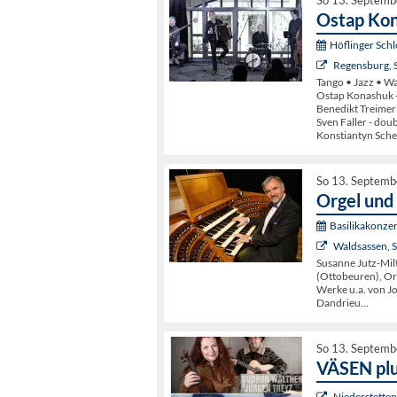
So 13. Septemb
Ostap Kon
Höflinger Schl
Regensburg, S
Tango • Jazz • Wa
Ostap Konashuk 
Benedikt Treimer 
Sven Faller - dou
Konstiantyn Sche
So 13. Septemb
Orgel und
Basilikakonze
Waldsassen, St
Susanne Jutz-Milt
(Ottobeuren), Or
Werke u.a. von J
Dandrieu...
So 13. Septemb
VÄSEN pl
Niederstette