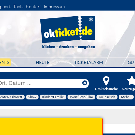
pport
Tools
Kontakt
Impressum
ENTS
HEUTE
TICKETALARM
GU
Umkreissuche
Neuzug
eater/Kabarett
Show
Kinder/Familie
Wort/Foto/Film
Kulinarisch
Mehr ...
er 2026 20:00 Uhr