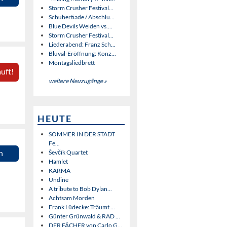
Storm Crusher Festival...
Schubertiade / Abschlu...
Blue Devils Weiden vs....
Storm Crusher Festival...
Liederabend: Franz Sch...
Bluval-Eröffnung: Konz...
Montagsliedbrett
uft!
weitere Neuzugänge »
HEUTE
SOMMER IN DER STADT
Fe...
Ševčík Quartet
n
Hamlet
KARMA
Undine
A tribute to Bob Dylan...
Achtsam Morden
Frank Lüdecke: Träumt ...
Günter Grünwald & RAD ...
DER FÄCHER von Carlo G...