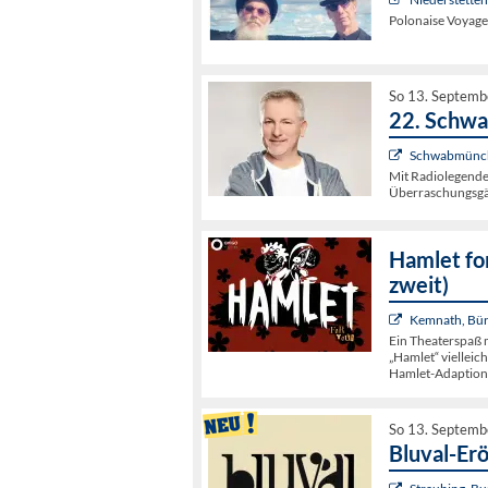
Polonaise Voyage
So 13. Septemb
22. Schw
Schwabmünche
Mit Radiolegende
Überraschungsgä
Hamlet fo
zweit)
Kemnath, Bür
Ein Theaterspaß m
„Hamlet“ vielleic
Hamlet-Adaption
So 13. Septemb
Bluval-Er