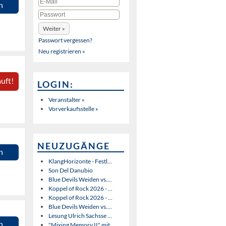
n
Passwort vergessen?
Neu registrieren »
uft!
LOGIN:
Veranstalter »
Vorverkaufsstelle »
NEUZUGÄNGE
n
KlangHorizonte - Festl...
Son Del Danubio
Blue Devils Weiden vs....
Koppel of Rock 2026 - ...
Koppel of Rock 2026 - ...
Blue Devils Weiden vs....
Lesung Ulrich Sachsse ...
n
"Mixing Memory II" mit...