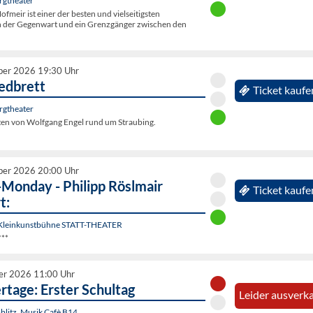
rgtheater
fmeir ist einer der besten und vielseitigsten
n der Gegenwart und ein Grenzgänger zwischen den
ber 2026 19:30 Uhr
edbrett
Ticket kaufe
rgtheater
ten von Wolfgang Engel rund um Straubing.
ber 2026 20:00 Uhr
Monday - Philipp Röslmair
Ticket kaufe
t:
 Kleinkunstbühne STATT-THEATER
***
er 2026 11:00 Uhr
tage: Erster Schultag
Leider ausverka
litz, Musik Cafè B14