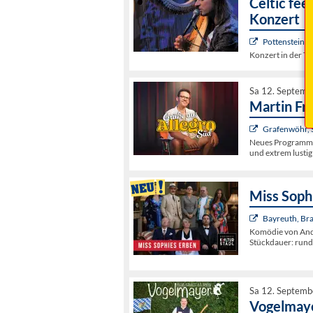
Celtic fee
Konzert
Pottenstein, 
Konzert in der T
Sa 12. Septemb
Martin Fr
Grafenwöhr, S
Neues Programm- 
und extrem lustig
Miss Soph
Bayreuth, Br
Komödie von Andre
Stückdauer: rund
Sa 12. Septemb
Vogelmaye