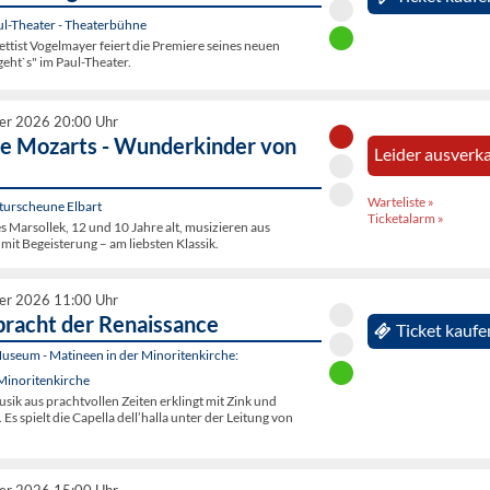
ul-Theater - Theaterbühne
tist Vogelmayer feiert die Premiere seines neuen
eht`s" im Paul-Theater.
er 2026 20:00 Uhr
ne Mozarts - Wunderkinder von
Leider ausverka
Warteliste »
turscheune Elbart
Ticketalarm »
 Marsollek, 12 und 10 Jahre alt, musizieren aus
mit Begeisterung – am liebsten Klassik.
er 2026 11:00 Uhr
pracht der Renaissance
Ticket kaufe
seum - Matineen in der Minoritenkirche:
Minoritenkirche
sik aus prachtvollen Zeiten erklingt mit Zink und
s spielt die Capella dell’halla unter der Leitung von