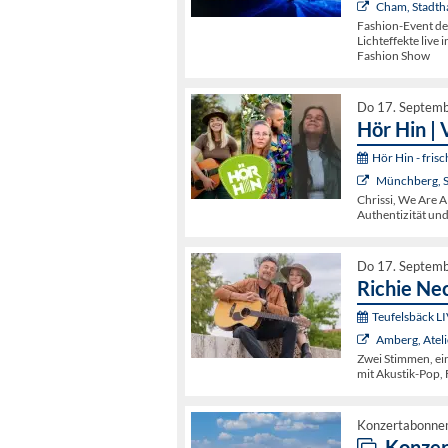
Cham, Stadtha
Fashion-Event de
Lichteffekte live 
Fashion Show
Do 17. Septem
Hör Hin | 
Hör Hin - fri
Münchberg, 
Chrissi, We Are A
Authentizität un
Do 17. Septem
Richie Ne
Teufelsbäck L
Amberg, Ateli
Zwei Stimmen, ein
mit Akustik-Pop,
Konzertabonne
Konzert