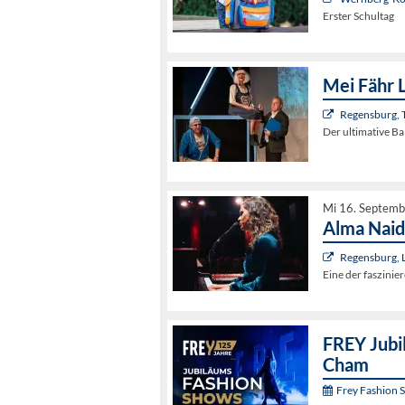
Erster Schultag
Mei Fähr 
Regensburg, 
Der ultimative B
Mi 16. Septemb
Alma Naid
Regensburg, L
Eine der faszini
FREY Jubi
Cham
Frey Fashion 