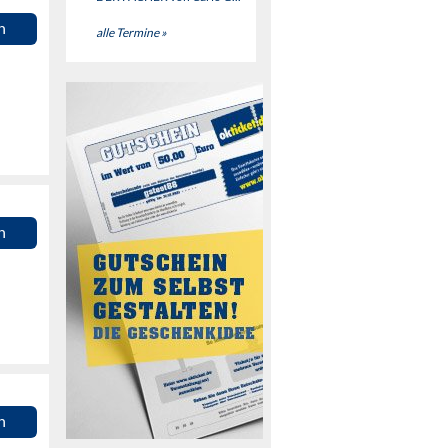
n
alle Termine »
n
n