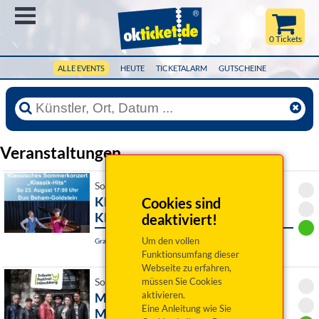
Menü
0 Tickets
ALLE EVENTS
HEUTE
TICKETALARM
GUTSCHEINE
Veranstaltungen
So 23. August 2026 17:00 Uhr
Klassisches Sommerkonzert -
Cookies sind
Klassik Hits
deaktiviert!
Um den vollen
Grafenau, Kulturpavillon
Funktionsumfang dieser
Webseite zu erfahren,
müssen Sie Cookies
So 23. August 2026 20:00 Uhr
aktivieren.
MAFFAYpur - Tribute to Peter
Eine Anleitung wie Sie
Maffay