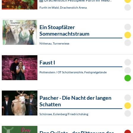
Drachenstich Festspiele Furth im Wald :
Furth im Wald, Drachenstich Arena
Ein Stoapfälzer
Sommernachtstraum
Nittenau, Turnerwiese
Faust I
Pottenstein / OT Schüttersmühle, Festspielgelände
Pascher - Die Nacht der langen
Schatten
Schönsee, Eulenberg/Friedrichshäng