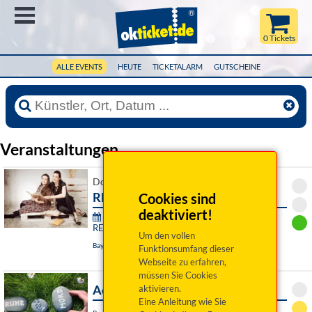
Menü
0 Tickets
ALLE EVENTS
HEUTE
TICKETALARM
GUTSCHEINE
Veranstaltungen
Do 06. August 2026 19:00 Uhr
RE:SONANZ des Herzens
Cookies sind
deaktiviert!
76. Festival junger Künstler Bayreuth -
RE:SONANZ:
Um den vollen
Bayreuth, Das Zentrum
Funktionsumfang dieser
Webseite zu erfahren,
müssen Sie Cookies
Achtsam Morden
aktivieren.
Eine Anleitung wie Sie