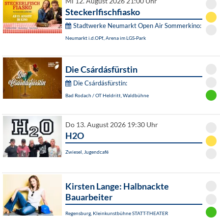
Mi 12. August 2026 21:00 Uhr
Steckerlfischfiasko
Stadtwerke Neumarkt Open Air Sommerkino:
Neumarkt i.d.OPf., Arena im LGS-Park
Die Csárdásfürstin
Die Csárdásfürstin:
Bad Rodach / OT Heldritt, Waldbühne
Do 13. August 2026 19:30 Uhr
H2O
Zwiesel, Jugendcafé
Kirsten Lange: Halbnackte
Bauarbeiter
Regensburg, Kleinkunstbühne STATT-THEATER