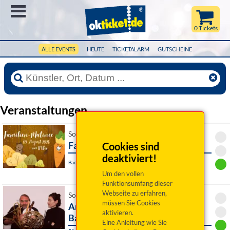
Menü
0 Tickets
ALLE EVENTS
HEUTE
TICKETALARM
GUTSCHEINE
Veranstaltungen
So 09. August 2026 11:00 Uhr
Familienmatinee
Cookies sind
deaktiviert!
Bad Rodach / OT Heldritt, Waldbühne
Um den vollen
Funktionsumfang dieser
Webseite zu erfahren,
So 09. August 2026 16:00 Uhr
müssen Sie Cookies
Andreas Martin Hofmeir, Tuba &
aktivieren.
Barbara Schmelz, Kl
Eine Anleitung wie Sie