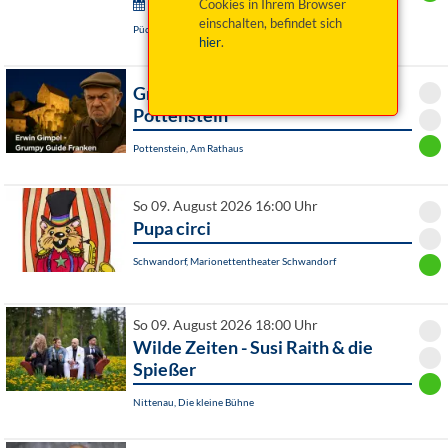
Wurzer Sommerkonzerte:
Cookies in Ihrem Browser
einschalten, befindet sich
Püchersreuth / OT Wurz, Historischer Pfarrhof
hier
.
Grumpy Guide Franken ist in
Pottenstein
Pottenstein, Am Rathaus
So 09. August 2026 16:00 Uhr
Pupa circi
Schwandorf, Marionettentheater Schwandorf
So 09. August 2026 18:00 Uhr
Wilde Zeiten - Susi Raith & die
Spießer
Nittenau, Die kleine Bühne