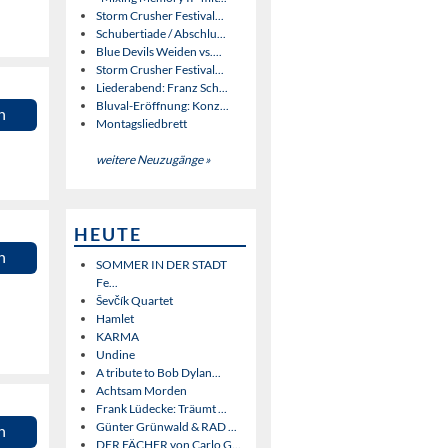
Storm Crusher Festival...
Schubertiade / Abschlu...
Blue Devils Weiden vs....
Storm Crusher Festival...
Liederabend: Franz Sch...
Bluval-Eröffnung: Konz...
n
Montagsliedbrett
weitere Neuzugänge »
HEUTE
n
SOMMER IN DER STADT
Fe...
Ševčík Quartet
Hamlet
KARMA
Undine
A tribute to Bob Dylan...
Achtsam Morden
Frank Lüdecke: Träumt ...
Günter Grünwald & RAD ...
n
DER FÄCHER von Carlo G...