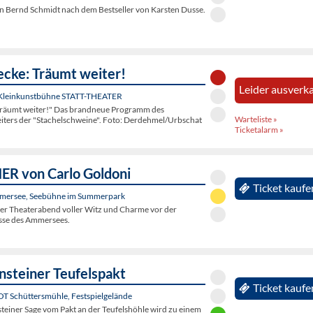
 Bernd Schmidt nach dem Bestseller von Karsten Dusse.
ecke: Träumt weiter!
Leider ausverka
 Kleinkunstbühne STATT-THEATER
Träumt weiter!" Das brandneue Programm des
Warteliste »
eiters der "Stachelschweine". Foto: Derdehmel/Urbschat
Ticketalarm »
R von Carlo Goldoni
Ticket kaufe
mersee, Seebühne im Summerpark
her Theaterabend voller Witz und Charme vor der
sse des Ammersees.
nsteiner Teufelspakt
Ticket kaufe
 OT Schüttersmühle, Festspielgelände
steiner Sage vom Pakt an der Teufelshöhle wird zu einem