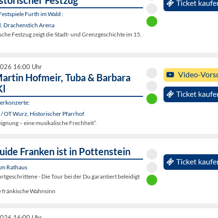
storischer Festzug
Ticket kaufe
estspiele Furth im Wald :
d, Drachenstich Arena
sche Festzug zeigt die Stadt- und Grenzgeschichte im 15.
2026 16:00 Uhr
Video-Vors
artin Hofmeir, Tuba & Barbara
Kl
Ticket kaufe
rkonzerte:
/ OT Wurz, Historischer Pfarrhof
ignung – eine musikalische Frechheit”.
ide Franken ist in Pottenstein
Ticket kaufe
 Am Rathaus
rtgeschrittene - Die Tour bei der Du garantiert beleidigt
e fränkische Wahnsinn
2026 16:00 Uhr