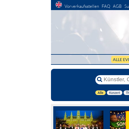
Vorverkaufsstellen
FAQ
AGB
Su
ALLE EV
Alle
Konzert
Th