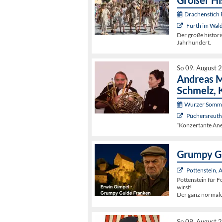
Großer Hi
Drachenstich F
Furth im Wal
Der große histori
Jahrhundert.
So 09. August 
Andreas M
Schmelz, 
Wurzer Somme
Püchersreuth 
“Konzertante Ane
Grumpy Gu
Pottenstein,
Pottenstein für Fo
wirst!
Der ganz normal
So 09. August 