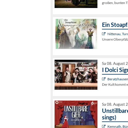
großen, bunten 
Ein Stoap
Nittenau, Tur
Unsere Oberpfälz
Sa 08. August 
I Dolci Sig
Beratzhausen
Der Kult kommt w
Sa 08. August 
Unstillbar
sings)
Kemnath, Bür