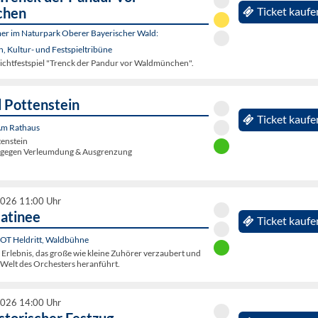
chen
Ticket kaufe
er im Naturpark Oberer Bayerischer Wald:
 Kultur- und Festspieltribüne
lichtfestspiel "Trenck der Pandur vor Waldmünchen".
 Pottenstein
Ticket kaufe
 Am Rathaus
tenstein
g gegen Verleumdung & Ausgrenzung
2026 11:00 Uhr
atinee
Ticket kaufe
 OT Heldritt, Waldbühne
 Erlebnis, das große wie kleine Zuhörer verzaubert und
e Welt des Orchesters heranführt.
2026 14:00 Uhr