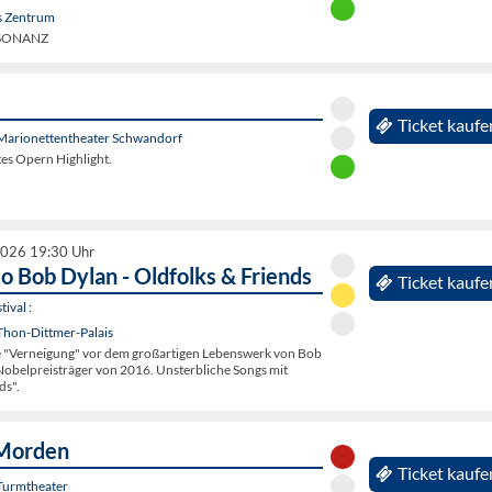
s Zentrum
E:SONANZ
Ticket kaufe
Marionettentheater Schwandorf
ltes Opern Highlight.
2026 19:30 Uhr
to Bob Dylan - Oldfolks & Friends
Ticket kaufe
ival :
Thon-Dittmer-Palais
e "Verneigung" vor dem großartigen Lebenswerk von Bob
Nobelpreisträger von 2016. Unsterbliche Songs mit
ds".
Morden
Ticket kaufe
Turmtheater