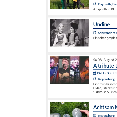
Bayreuth, Da
A cappella in R
Undine
Schwandorf, 
Ein selten gespie
Sa 08. August 
A tribute 
PALAZZO - Fest
Regensburg, 
Eine musikalisch
Dylan, Literatur-
"Oldfolks & Frien
Achtsam 
Regensburg, 