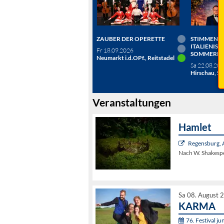
ZAUBER DER OPERETTE
STIMMEN D
ITALIENISC
Fr 18.09.2026
SOMMERN
Neumarkt i.d.OPf., Reitstadel
Sa 22.08.20
Hirschau, Sc
Veranstaltungen
Hamlet
Regensburg, 
Nach W. Shakesp
Sa 08. August 
KARMA
76. Festival j