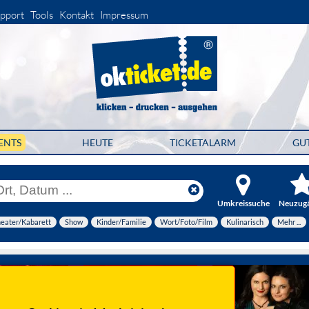
pport
Tools
Kontakt
Impressum
ENTS
HEUTE
TICKETALARM
GU
Umkreissuche
Neuzug
eater/Kabarett
Show
Kinder/Familie
Wort/Foto/Film
Kulinarisch
Mehr ...