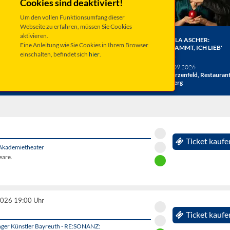
Cookies sind deaktiviert!
Um den vollen Funktionsumfang dieser
Webseite zu erfahren, müssen Sie Cookies
aktivieren.
ER BERGE:
HERRENBESUCH WIRD 20!
ANGELA ASCHER:
Eine Anleitung wie Sie Cookies in Ihrem Browser
HE
DAS JUBILÄUMSKONZERT
VERDAMMT, ICH LIEB'
einschalten, befindet sich
hier
.
ACHT
MICH.
verschiedene Termine
26
Taufkirchen, Kultur &
Sa 19.09.2026
hlosshof
Kongress Zentrum
Schwarzenfeld, Restauran
Miesberg
Ticket kaufe
Akademietheater
eare.
2026 19:00 Uhr
Ticket kaufe
unger Künstler Bayreuth - RE:SONANZ: