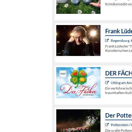
Krimikomödie von
Frank Lüd
Regensburg,
Frank Lüdecke "
Künstlerischen L
DER FÄCHE
Utting am Am
Ein verführerisc
traumhaften Kuli
Der Potte
Pottenstein /
Die uralte Potten