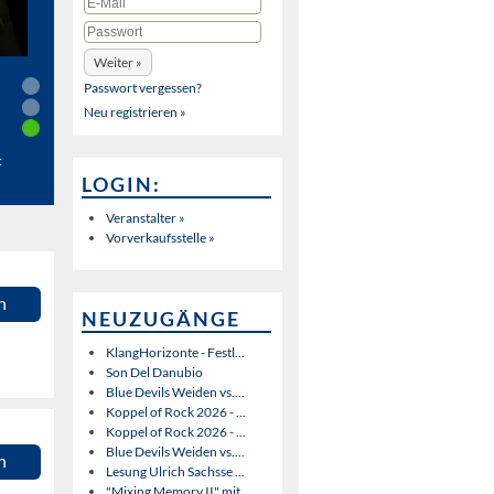
Passwort vergessen?
Neu registrieren »
t
LOGIN:
Veranstalter »
Vorverkaufsstelle »
n
NEUZUGÄNGE
KlangHorizonte - Festl...
Son Del Danubio
Blue Devils Weiden vs....
Koppel of Rock 2026 - ...
Koppel of Rock 2026 - ...
Blue Devils Weiden vs....
n
Lesung Ulrich Sachsse ...
"Mixing Memory II" mit...