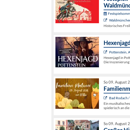
Waldmün
Festspielsomm
Waldmünchen,
Historisches Frei
Hexenjagd
Pottenstein,
Hexenjagd in Pot
Die Inszenierun
So 09. August 
Familienm
Bad Rodach /
Ein musikalisches
spielerisch an di
So 09. August 