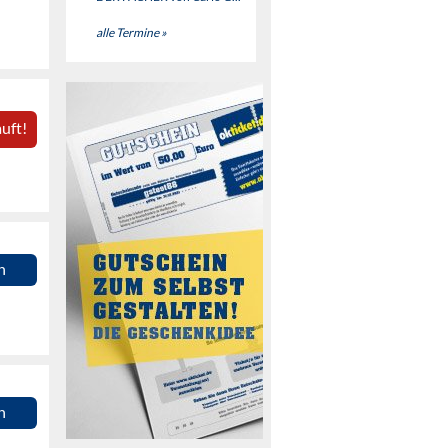
alle Termine »
uft!
n
n