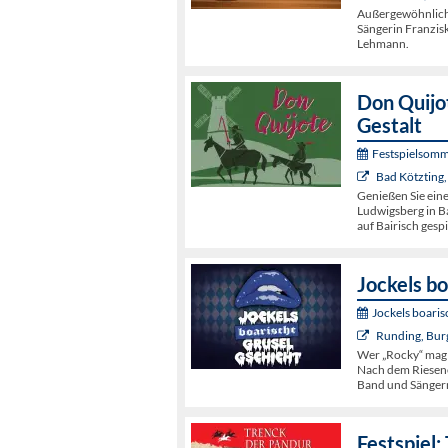
Außergewöhnliche
Sängerin Franzis
Lehmann.
Don Quijot
Gestalt
Festspielsomm
Bad Kötzting,
Genießen Sie ein
Ludwigsberg in Ba
auf Bairisch gespi
Jockels bo
Jockels boaris
Runding, Bur
Wer „Rocky“ mag
Nach dem Riesene
Band und Sängern
Festspiel: