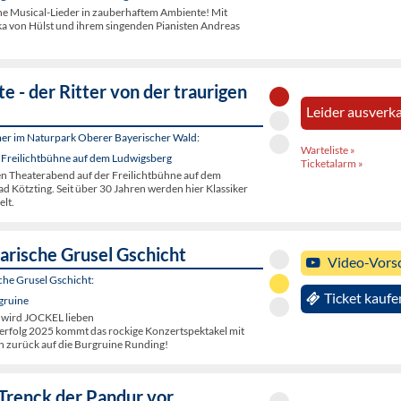
 Musical-Lieder in zauberhaftem Ambiente! Mit
ka von Hülst und ihrem singenden Pianisten Andreas
e - der Ritter von der traurigen
Leider ausverka
er im Naturpark Oberer Bayerischer Wald:
Warteliste »
 Freilichtbühne auf dem Ludwigsberg
Ticketalarm »
en Theaterabend auf der Freilichtbühne auf dem
d Kötzting. Seit über 30 Jahren werden hier Klassiker
elt.
arische Grusel Gschicht
Video-Vors
che Grusel Gschicht:
Ticket kaufe
gruine
 wird JOCKEL lieben
rfolg 2025 kommt das rockige Konzertspektakel mit
 zurück auf die Burgruine Runding!
 Trenck der Pandur vor