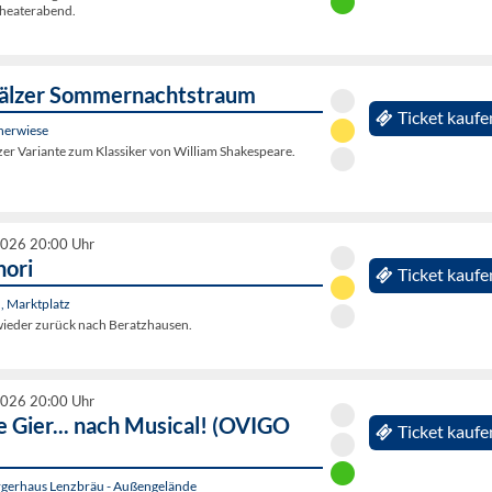
Theaterabend.
fälzer Sommernachtstraum
Ticket kaufe
nerwiese
er Variante zum Klassiker von William Shakespeare.
2026 20:00 Uhr
nori
Ticket kaufe
, Marktplatz
ieder zurück nach Beratzhausen.
2026 20:00 Uhr
e Gier... nach Musical! (OVIGO
Ticket kaufe
gerhaus Lenzbräu - Außengelände