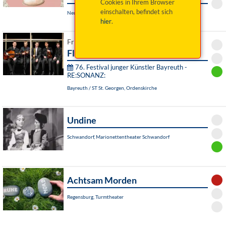
Cookies in Ihrem Browser
einschalten, befindet sich
Neunburg vorm Wald, Schlossgaststätte Kröblitz
hier
.
Fr 07. August 2026 19:00 Uhr
Flora Inkognita
76. Festival junger Künstler Bayreuth -
RE:SONANZ:
Bayreuth / ST St. Georgen, Ordenskirche
Undine
Schwandorf, Marionettentheater Schwandorf
Achtsam Morden
Regensburg, Turmtheater