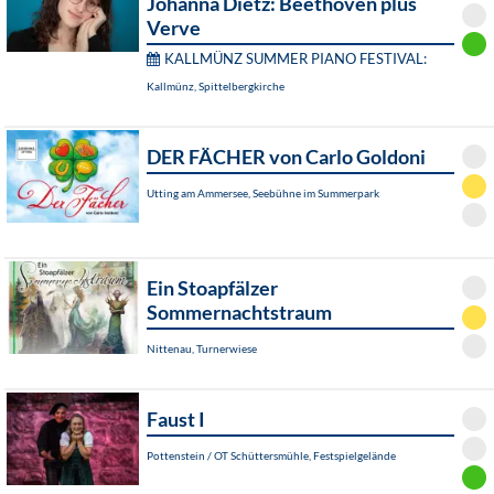
Johanna Dietz: Beethoven plus
Verve
KALLMÜNZ SUMMER PIANO FESTIVAL:
Kallmünz, Spittelbergkirche
DER FÄCHER von Carlo Goldoni
Utting am Ammersee, Seebühne im Summerpark
Ein Stoapfälzer
Sommernachtstraum
Nittenau, Turnerwiese
Faust I
Pottenstein / OT Schüttersmühle, Festspielgelände