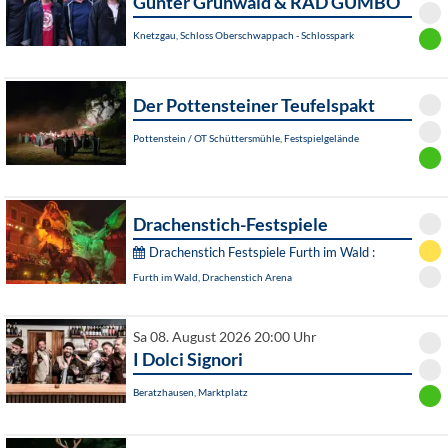
Günter Grünwald & RAD GUMBO
Knetzgau, Schloss Oberschwappach - Schlosspark
Der Pottensteiner Teufelspakt
Pottenstein / OT Schüttersmühle, Festspielgelände
Drachenstich-Festspiele
Drachenstich Festspiele Furth im Wald :
Furth im Wald, Drachenstich Arena
Sa 08. August 2026 20:00 Uhr
I Dolci Signori
Beratzhausen, Marktplatz