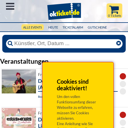
Menü
0 Tickets
ALLE EVENTS
HEUTE
TICKETALARM
GUTSCHEINE
Veranstaltungen
Fr 07. August 2026 19:00 Uhr
De Stianghausratschn
Cookies sind
(ABGESAGT)
deaktiviert!
Um den vollen
Bodenwöhr, Seebühne
Funktionsumfang dieser
Webseite zu erfahren,
müssen Sie Cookies
Fr 07. August 2026 19:00 Uhr
aktivieren.
Dinner mit Singer: Crashkurs für
Eine Anleitung wie Sie
Liebeslieder (Abgesagt » Ersatz)