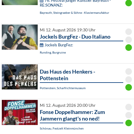
76. Festival junger Künstler Bayreuth -
RE:SONANZ:
Bayreuth, Steingraeber & Söhne - Klaviermanufaktur
Mi 12. August 2026 19:30 Uhr
Jockels BurgFez - Duo Italiano
Jockels BurgFez:
Runding, Burgruine
Das Haus des Henkers -
Pottenstein
Pottenstein, Scharfrichtermuseum
Mi 12. August 2026 20:00 Uhr
Fonse Doppelhammer: Zum
Jammern glangt's no ned!
Schönau, Festzelt Kleinmünchen