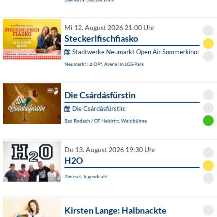
Mi 12. August 2026 21:00 Uhr
Steckerlfischfiasko
Stadtwerke Neumarkt Open Air Sommerkino:
Neumarkt i.d.OPf., Arena im LGS-Park
Die Csárdásfürstin
Die Csárdásfürstin:
Bad Rodach / OT Heldritt, Waldbühne
Do 13. August 2026 19:30 Uhr
H2O
Zwiesel, Jugendcafé
Kirsten Lange: Halbnackte