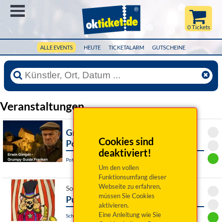
Menü
0 Tickets
ALLE EVENTS
HEUTE
TICKETALARM
GUTSCHEINE
Veranstaltungen
Grumpy Guide Franken ist in
Cookies sind
Pottenstein
deaktiviert!
Pottenstein, Am Rathaus
Um den vollen
Funktionsumfang dieser
Webseite zu erfahren,
So 09. August 2026 16:00 Uhr
müssen Sie Cookies
Pupa circi
aktivieren.
Eine Anleitung wie Sie
Schwandorf, Marionettentheater Schwandorf