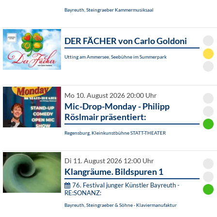
Bayreuth, Steingraeber Kammermusiksaal
DER FÄCHER von Carlo Goldoni
Utting am Ammersee, Seebühne im Summerpark
Mo 10. August 2026 20:00 Uhr
Mic-Drop-Monday - Philipp
Röslmair präsentiert:
Regensburg, Kleinkunstbühne STATT-THEATER
Di 11. August 2026 12:00 Uhr
Klangräume. Bildspuren 1
76. Festival junger Künstler Bayreuth -
RE:SONANZ:
Bayreuth, Steingraeber & Söhne - Klaviermanufaktur