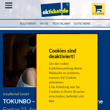
Menü
0 Tickets
ALLE EVENTS
HEUTE
TICKETALARM
GUTSCHEINE
Cookies sind
deaktiviert!
Um den vollen
Funktionsumfang dieser
Webseite zu erfahren,
müssen Sie Cookies
aktivieren.
Eine Anleitung wie Sie
Cookies in Ihrem Browser
Schafferhof GmbH
einschalten, befindet sich
TOKUNBO – Die Königin der leisen Töne
hier
.
Freitag 23. April 2027