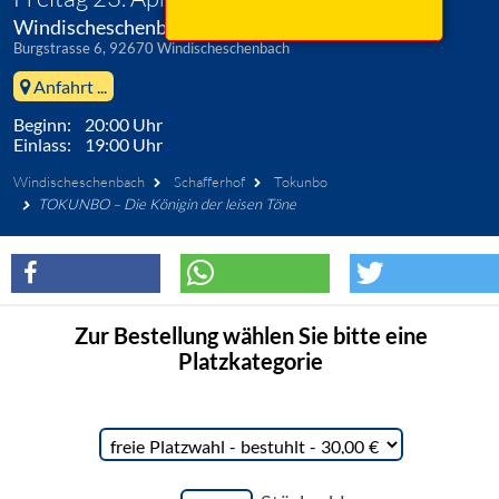
Windischeschenbach / OT Neuhaus, Schafferhof
Burgstrasse 6, 92670 Windischeschenbach
Anfahrt ...
Beginn: 20:00 Uhr
Einlass: 19:00 Uhr
Windischeschenbach
Schafferhof
Tokunbo
TOKUNBO – Die Königin der leisen Töne
Zur Bestellung wählen Sie bitte eine
Platzkategorie