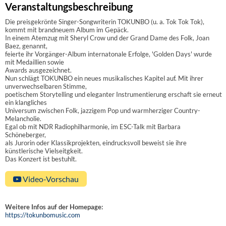
Veranstaltungsbeschreibung
Die preisgekrönte Singer-Songwriterin TOKUNBO (u. a. Tok Tok Tok),
kommt mit brandneuem Album im Gepäck.
In einem Atemzug mit Sheryl Crow und der Grand Dame des Folk, Joan
Baez, genannt,
feierte ihr Vorgänger-Album internatonale Erfolge, 'Golden Days' wurde
mit Medaillien sowie
Awards ausgezeichnet.
Nun schlägt TOKUNBO ein neues musikalisches Kapitel auf. Mit ihrer
unverwechselbaren Stimme,
poetischem Storytelling und eleganter Instrumentierung erschaft sie erneut
ein klangliches
Universum zwischen Folk, jazzigem Pop und warmherziger Country-
Melancholie.
Egal ob mit NDR Radiophilharmonie, im ESC-Talk mit Barbara
Schöneberger,
als Jurorin oder Klassikprojekten, eindrucksvoll beweist sie ihre
künstlerische Vielseitgkeit.
Das Konzert ist bestuhlt.
Video-Vorschau
Weitere Infos auf der Homepage:
https://tokunbomusic.com