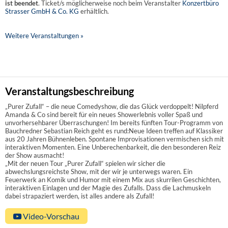
ist beendet
. Ticket/s möglicherweise noch beim Veranstalter
Konzertbüro
Strasser GmbH & Co. KG
erhältlich.
Weitere Veranstaltungen »
Veranstaltungsbeschreibung
„Purer Zufall“ – die neue Comedyshow, die das Glück verdoppelt! Nilpferd
Amanda & Co sind bereit für ein neues Showerlebnis voller Spaß und
unvorhersehbarer Überraschungen! Im bereits fünften Tour-Programm von
Bauchredner Sebastian Reich geht es rund:Neue Ideen treffen auf Klassiker
aus 20 Jahren Bühnenleben. Spontane Improvisationen vermischen sich mit
interaktiven Momenten. Eine Unberechenbarkeit, die den besonderen Reiz
der Show ausmacht!
„Mit der neuen Tour „Purer Zufall“ spielen wir sicher die
abwechslungsreichste Show, mit der wir je unterwegs waren. Ein
Feuerwerk an Komik und Humor mit einem Mix aus skurrilen Geschichten,
interaktiven Einlagen und der Magie des Zufalls. Dass die Lachmuskeln
dabei strapaziert werden, ist alles andere als Zufall!
Video-Vorschau