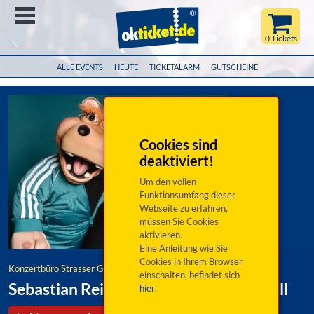
Menü
0 Tickets
ALLE EVENTS
HEUTE
TICKETALARM
GUTSCHEINE
Cookies sind
deaktiviert!
Um den vollen
Funktionsumfang dieser
Webseite zu erfahren,
müssen Sie Cookies
aktivieren.
Eine Anleitung wie Sie
Cookies in Ihrem Browser
Konzertbüro Strasser GmbH & Co. KG
einschalten, befindet sich
Sebastian Reich & Amanda: Purer Zufall
hier
.