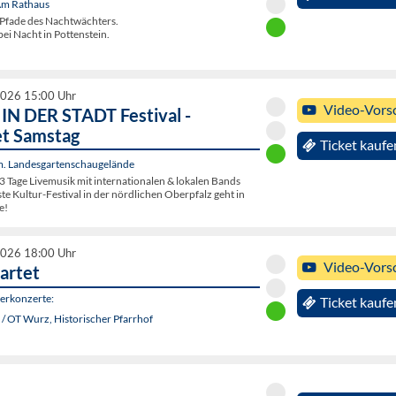
 Am Rathaus
Pfade des Nachtwächters.
ei Nacht in Pottenstein.
2026 15:00 Uhr
Video-Vors
N DER STADT Festival -
et Samstag
Ticket kaufe
. Landesgartenschaugelände
3 Tage Livemusik mit internationalen & lokalen Bands
e Kultur-Festival in der nördlichen Oberpfalz geht in
e!
2026 18:00 Uhr
Video-Vors
artet
rkonzerte:
Ticket kaufe
/ OT Wurz, Historischer Pfarrhof