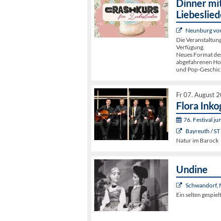
Dinner mit
Liebeslied
Neunburg vorm
Die Veranstaltun
Verfügung.
Neues Format de
abgefahrenen Hoch
und Pop-Geschic
Fr 07. August 
Flora Inko
76. Festival j
Bayreuth / ST
Natur im Barock
Undine
Schwandorf, 
Ein selten gespie