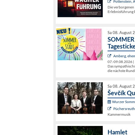
Pottenstein,
Die verborgenen 
Erlebnisführung b
Sa 08. August 
SOMMER I
Tagestick
Amberg, ehem
07.-09.08.2026 | 
Das sympathischst
die nächste Rund
Sa 08. August 
Ševčík Qu
Wurzer Somme
Püchersreuth 
Kammermusik
Hamlet