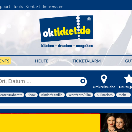
pport
Tools
Kontakt
Impressum
ENTS
HEUTE
TICKETALARM
GU
Umkreissuche
Neuzug
eater/Kabarett
Show
Kinder/Familie
Wort/Foto/Film
Kulinarisch
Mehr ...