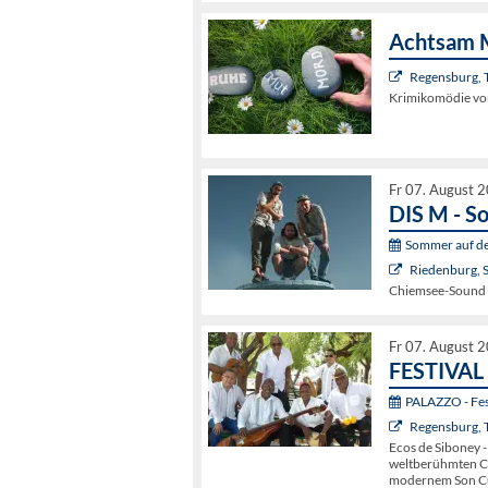
Achtsam 
Regensburg, 
Krimikomödie von
Fr 07. August 
DIS M - S
Sommer auf de
Riedenburg, 
Chiemsee-Sound m
Fr 07. August 
FESTIVAL 
PALAZZO - Fest
Regensburg, 
Ecos de Siboney -
weltberühmten Co
modernem Son C