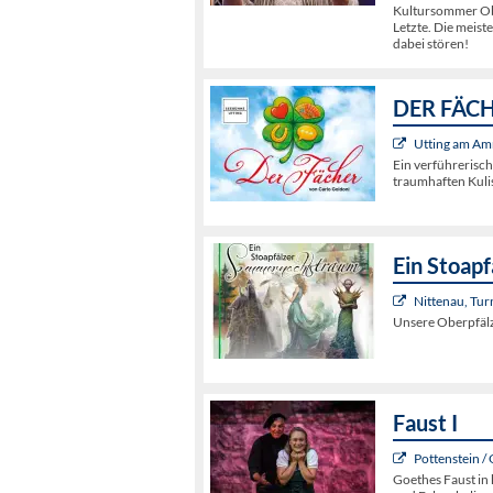
Kultursommer Obe
Letzte. Die meist
dabei stören!
DER FÄCHE
Utting am Am
Ein verführerisc
traumhaften Kuli
Ein Stoap
Nittenau, Tur
Unsere Oberpfälz
Faust I
Pottenstein /
Goethes Faust in 