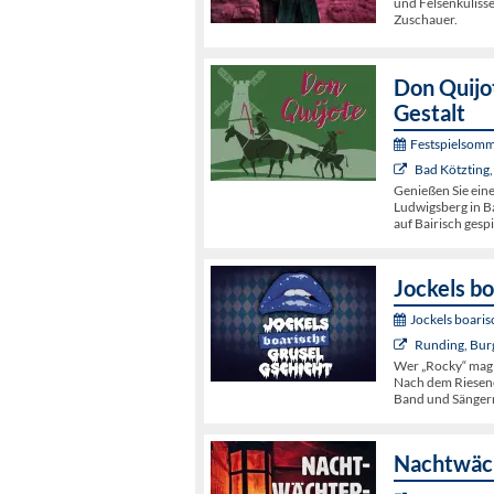
und Felsenkulisse
Zuschauer.
Don Quijot
Gestalt
Festspielsomm
Bad Kötzting,
Genießen Sie ein
Ludwigsberg in Ba
auf Bairisch gespi
Jockels bo
Jockels boaris
Runding, Bur
Wer „Rocky“ mag
Nach dem Riesene
Band und Sängern
Nachtwäch