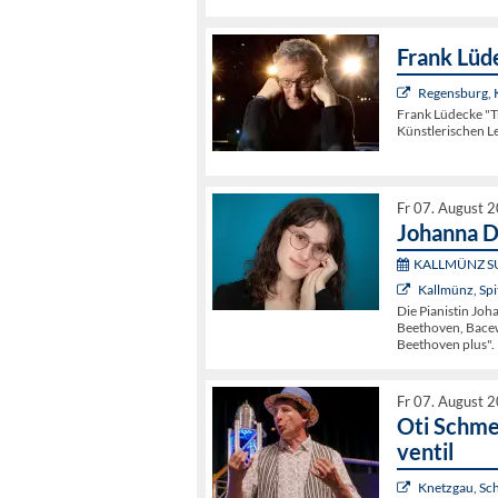
Frank Lüd
Regensburg,
Frank Lüdecke "
Künstlerischen L
Fr 07. August 
Johanna D
KALLMÜNZ S
Kallmünz, Spi
Die Pianistin Jo
Beethoven, Bacewi
Beethoven plus".
Fr 07. August 
Oti Schme
ventil
Knetzgau, Sc