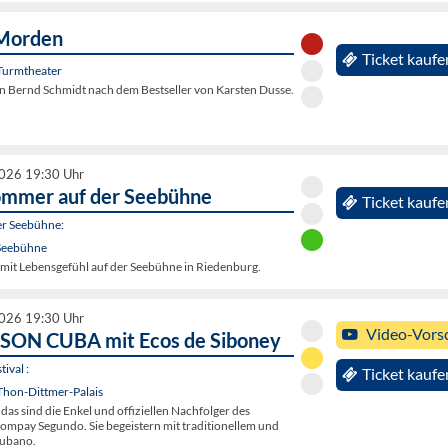
Morden
Ticket kaufe
Turmtheater
 Bernd Schmidt nach dem Bestseller von Karsten Dusse.
2026 19:30 Uhr
ommer auf der Seebühne
Ticket kaufe
r Seebühne:
Seebühne
it Lebensgefühl auf der Seebühne in Riedenburg.
2026 19:30 Uhr
Video-Vors
SON CUBA mit Ecos de Siboney
ival :
Ticket kaufe
Thon-Dittmer-Palais
 das sind die Enkel und offiziellen Nachfolger des
mpay Segundo. Sie begeistern mit traditionellem und
ubano.