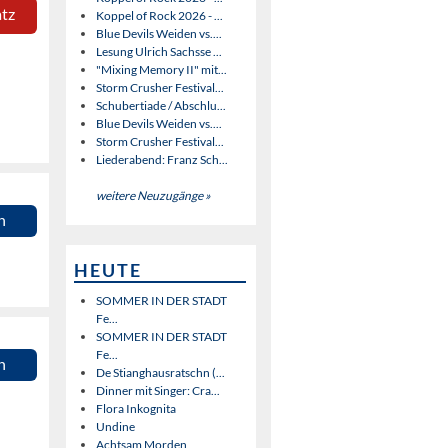
atz
Koppel of Rock 2026 - ...
Blue Devils Weiden vs....
Lesung Ulrich Sachsse ...
"Mixing Memory II" mit...
Storm Crusher Festival...
Schubertiade / Abschlu...
Blue Devils Weiden vs....
Storm Crusher Festival...
Liederabend: Franz Sch...
weitere Neuzugänge »
n
HEUTE
SOMMER IN DER STADT
Fe...
SOMMER IN DER STADT
Fe...
n
De Stianghausratschn (...
Dinner mit Singer: Cra...
Flora Inkognita
Undine
Achtsam Morden