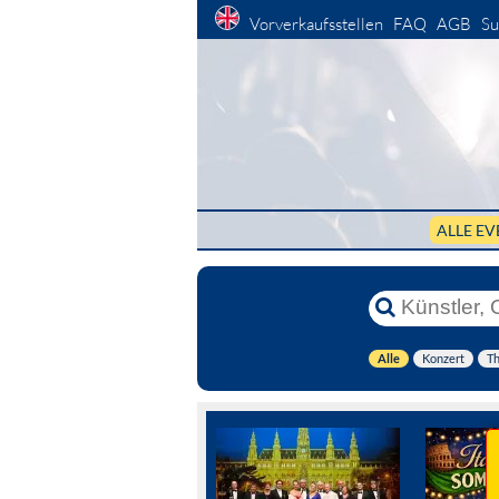
Vorverkaufsstellen
FAQ
AGB
Su
ALLE EV
Alle
Konzert
Th