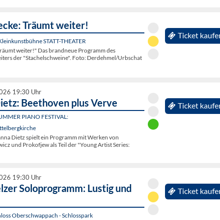
ecke: Träumt weiter!
Ticket kaufe
 Kleinkunstbühne STATT-THEATER
Träumt weiter!" Das brandneue Programm des
eiters der "Stachelschweine". Foto: Derdehmel/Urbschat
2026 19:30 Uhr
ietz: Beethoven plus Verve
Ticket kaufe
UMMER PIANO FESTIVAL:
ttelbergkirche
hanna Dietz spielt ein Programm mit Werken von
cz und Prokofjew als Teil der "Young Artist Series:
2026 19:30 Uhr
lzer Soloprogramm: Lustig und
Ticket kaufe
hloss Oberschwappach - Schlosspark