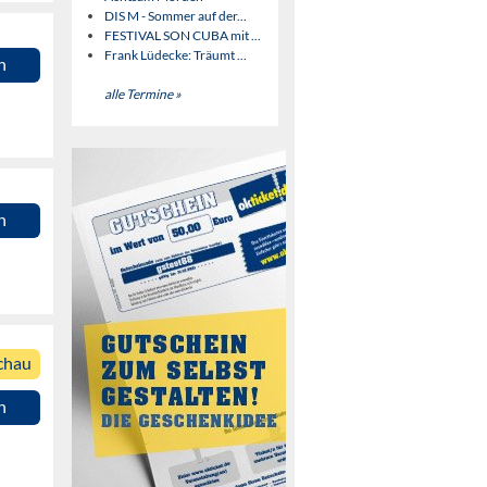
DIS M - Sommer auf der...
FESTIVAL SON CUBA mit ...
Frank Lüdecke: Träumt ...
n
alle Termine »
n
chau
n