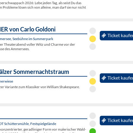
rschwappach 2026: Lebe jeden Tag, als seist Du das
en Probleme lösen sich von alleine, man darf sie nur nicht
R von Carlo Goldoni
Ticket kaufe
mersee, Seebühne im Summerpark
her Theaterabend voller Witz und Charme vor der
sse des Ammersees.
fälzer Sommernachtstraum
Ticket kaufe
nerwiese
er Variante zum Klassiker von William Shakespeare.
Ticket kaufe
 OT Schüttersmühle, Festspielgelände
konzentrierter, geradliniger Form vor malerischer Wald-