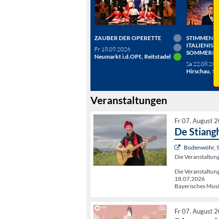
ZAUBER DER OPERETTE
STIMMEN D
ITALIENISC
Fr 18.09.2026
SOMMERN
Neumarkt i.d.OPf., Reitstadel
Sa 22.08.20
Hirschau, Sc
Veranstaltungen
Fr 07. August 
De Stiang
Bodenwöhr, 
Die Veranstaltu
Die Veranstalt
18.07.2026
Bayerisches Musi
Fr 07. August 