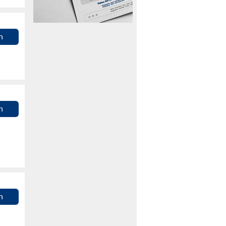
n
n
n