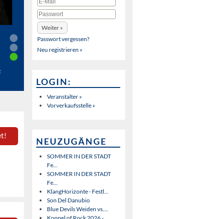
Passwort vergessen?
Neu registrieren »
t
LOGIN:
Veranstalter »
Vorverkaufsstelle »
t!
NEUZUGÄNGE
SOMMER IN DER STADT
Fe...
SOMMER IN DER STADT
Fe...
KlangHorizonte - Festl...
Son Del Danubio
Blue Devils Weiden vs....
Koppel of Rock 2026 - ...