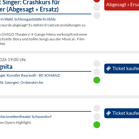
 Singer: Crashkurs für
Abgesagt » Ers
er (Abgesagt » Ersatz)
 Wald, Schlossgaststätte Kröblitz
g wurde abgesagt! Es stehen Ersatzveranstaltungen zu
s OVIGO Theaters! 4-Gänge-Menü verknüpft mit einer
zeits-Story und tollen Songs aus der Musical-, Film-
hte.
2026 19:00 Uhr
gnita
Ticket kaufe
unger Künstler Bayreuth - RE:SONANZ:
 St. Georgen, Ordenskirche
Ticket kaufe
Marionettentheater Schwandorf
ltes Opern Highlight.