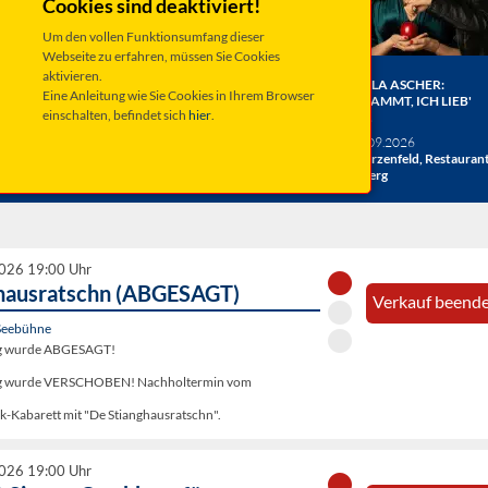
Cookies sind deaktiviert!
Um den vollen Funktionsumfang dieser
Webseite zu erfahren, müssen Sie Cookies
aktivieren.
ER BERGE:
HERRENBESUCH WIRD 20!
ANGELA ASCHER:
Eine Anleitung wie Sie Cookies in Ihrem Browser
HE
DAS JUBILÄUMSKONZERT
VERDAMMT, ICH LIEB'
einschalten, befindet sich
hier
.
ACHT
MICH.
verschiedene Termine
26
Taufkirchen, Kultur &
Sa 19.09.2026
hlosshof
Kongress Zentrum
Schwarzenfeld, Restauran
Miesberg
2026 19:00 Uhr
hausratschn (ABGESAGT)
Verkauf beende
Seebühne
ng wurde ABGESAGT!
ung wurde VERSCHOBEN! Nachholtermin vom
k-Kabarett mit "De Stianghausratschn".
2026 19:00 Uhr