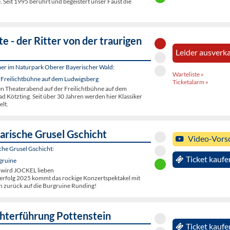
. Seit 1995 berührt und begeistert unser Faust die
e - der Ritter von der traurigen
Leider ausverka
er im Naturpark Oberer Bayerischer Wald:
Warteliste »
 Freilichtbühne auf dem Ludwigsberg
Ticketalarm »
en Theaterabend auf der Freilichtbühne auf dem
d Kötzting. Seit über 30 Jahren werden hier Klassiker
elt.
arische Grusel Gschicht
Video-Vors
che Grusel Gschicht:
Ticket kaufe
gruine
 wird JOCKEL lieben
rfolg 2025 kommt das rockige Konzertspektakel mit
 zurück auf die Burgruine Runding!
terführung Pottenstein
Ticket kaufe