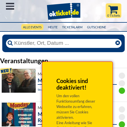
Menü
0 Tickets
ALLE EVENTS
HEUTE
TICKETALARM
GUTSCHEINE
Veranstaltungen
Mo 14. September 2026 19:30 Uhr
Montagsliedbrett
Cookies sind
deaktiviert!
Straubing, Burgtheater
Um den vollen
Funktionsumfang dieser
Webseite zu erfahren,
Mo 14. September 2026 20:00 Uhr
müssen Sie Cookies
Mic-Drop-Monday - Philipp
aktivieren.
Röslmair präsentiert:
Eine Anleitung wie Sie