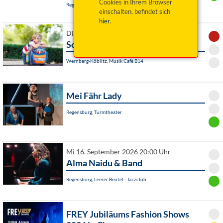
Cookies in Ihrem Browser
Regensburg, Kleinkunstbühne STATT-THEATER
einschalten, befindet sich
hier
.
Di 15. September 2026 11:00 Uhr
Schlemmertage: Erster Schultag
Wernberg-Köblitz, Musik Cafè B14
Mei Fähr Lady
Regensburg, Turmtheater
Mi 16. September 2026 20:00 Uhr
Alma Naidu & Band
Regensburg, Leerer Beutel - Jazzclub
FREY Jubiläums Fashion Shows