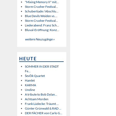
"Mixing Memory II" mit...
Storm Crusher Festival...
Schubertiade / Abschlu...
Blue Devils Weiden vs....
Storm Crusher Festival...
Liederabend: Franz Sch...
Bluval-Eröffnung: Konz...
weitere Neuzugänge »
HEUTE
SOMMER IN DER STADT
Fe...
Ševčík Quartet
Hamlet
KARMA
Undine
A tribute to Bob Dylan...
Achtsam Morden
Frank Lüdecke: Träumt ...
Günter Grünwald & RAD ...
DER FÄCHER von Carlo G...