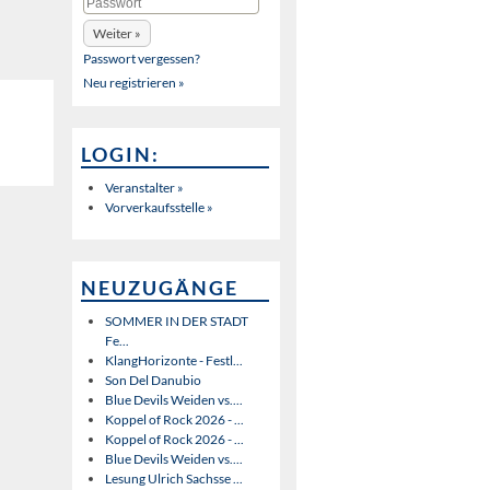
Passwort vergessen?
Neu registrieren »
LOGIN:
Veranstalter »
Vorverkaufsstelle »
NEUZUGÄNGE
SOMMER IN DER STADT
Fe...
KlangHorizonte - Festl...
Son Del Danubio
Blue Devils Weiden vs....
Koppel of Rock 2026 - ...
Koppel of Rock 2026 - ...
Blue Devils Weiden vs....
Lesung Ulrich Sachsse ...