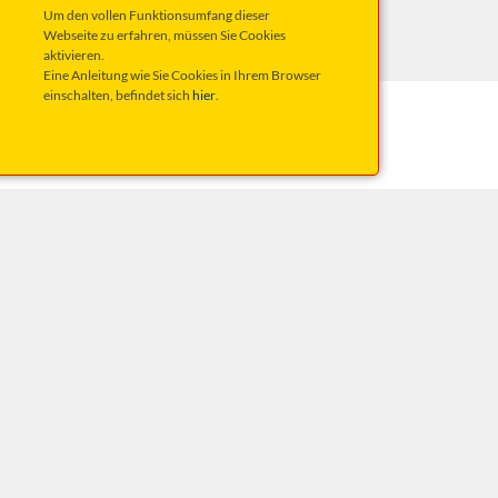
ungen
im Vorverkauf!
Um den vollen Funktionsumfang dieser
Webseite zu erfahren, müssen Sie Cookies
aktivieren.
Eine Anleitung wie Sie Cookies in Ihrem Browser
einschalten, befindet sich
hier
.