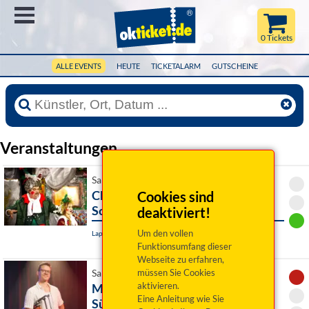
Menü
0 Tickets
ALLE EVENTS
HEUTE
TICKETALARM
GUTSCHEINE
Veranstaltungen
Sa 19. Dezember 2026 15:00 Uhr
Charlie- oder Weihnachten in der
Cookies sind
Schokoladenfabrik
deaktiviert!
Um den vollen
Lappersdorf, AURELIUM
Funktionsumfang dieser
Webseite zu erfahren,
müssen Sie Cookies
Sa 19. Dezember 2026 19:00 Uhr
aktivieren.
Martin Frank: Grüße aus Allegro
Eine Anleitung wie Sie
Süd