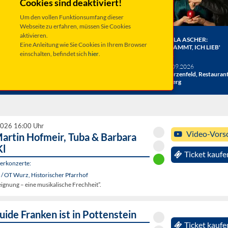
Cookies sind deaktiviert!
Um den vollen Funktionsumfang dieser
Webseite zu erfahren, müssen Sie Cookies
aktivieren.
ER BERGE:
HERRENBESUCH WIRD 20!
ANGELA ASCHER:
Eine Anleitung wie Sie Cookies in Ihrem Browser
HE
DAS JUBILÄUMSKONZERT
VERDAMMT, ICH LIEB'
einschalten, befindet sich
hier
.
ACHT
MICH.
verschiedene Termine
26
Taufkirchen, Kultur &
Sa 19.09.2026
hlosshof
Kongress Zentrum
Schwarzenfeld, Restauran
Miesberg
2026 16:00 Uhr
Video-Vors
artin Hofmeir, Tuba & Barbara
Kl
Ticket kaufe
rkonzerte:
/ OT Wurz, Historischer Pfarrhof
ignung – eine musikalische Frechheit”.
ide Franken ist in Pottenstein
Ticket kaufe