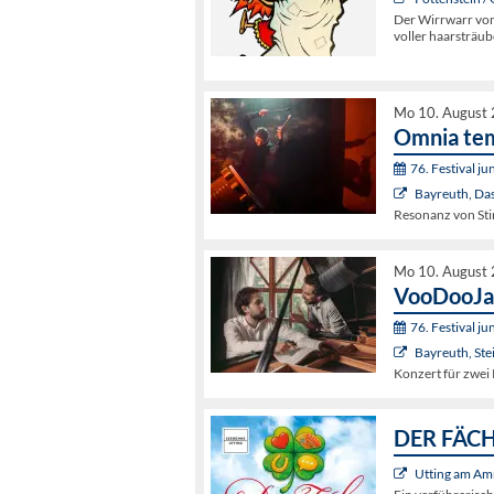
Der Wirrwarr von
voller haarsträu
Mo 10. August 
Omnia te
76. Festival j
Bayreuth, Da
Resonanz von St
Mo 10. August 
VooDooJa
76. Festival j
Bayreuth, St
Konzert für zwei 
DER FÄCHE
Utting am Am