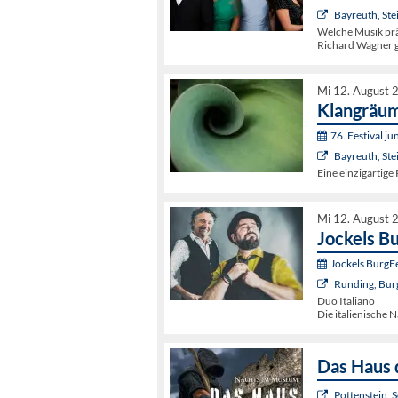
Bayreuth, St
Welche Musik pr
Richard Wagner 
Mi 12. August 
Klangräum
76. Festival j
Bayreuth, Ste
Eine einzigartige
Mi 12. August 
Jockels Bu
Jockels BurgF
Runding, Bur
Duo Italiano
Die italienische 
Das Haus 
Pottenstein,