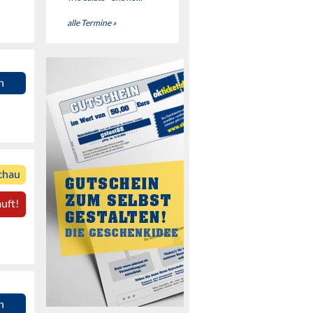
alle Termine »
n
chau
uft!
n