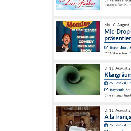
Ein verführerisc
traumhaften Kuli
Mo 10. August 
Mic-Drop-
präsentier
Regensburg,
*** A Star is born 
Di 11. August 
Klangräum
76. Festival j
Bayreuth, Ste
Eine einzigartige
Di 11. August 
À la franç
76. Festival j