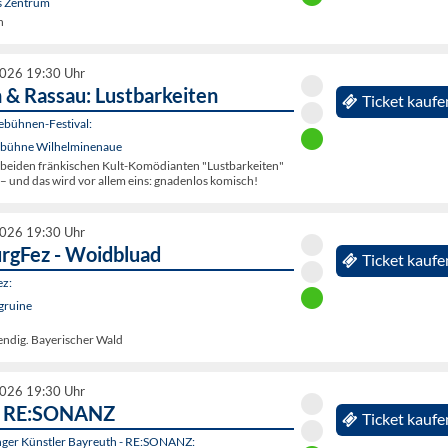
s Zentrum
n
2026 19:30 Uhr
& Rassau: Lustbarkeiten
Ticket kaufe
ebühnen-Festival:
ebühne Wilhelminenaue
 beiden fränkischen Kult-Komödianten "Lustbarkeiten"
– und das wird vor allem eins: gnadenlos komisch!
2026 19:30 Uhr
urgFez - Woidbluad
Ticket kaufe
ez:
gruine
endig. Bayerischer Wald
2026 19:30 Uhr
n RE:SONANZ
Ticket kaufe
unger Künstler Bayreuth - RE:SONANZ: