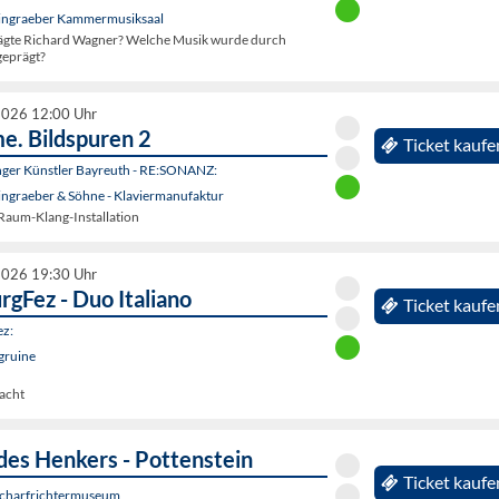
eingraeber Kammermusiksaal
ägte Richard Wagner? Welche Musik wurde durch
geprägt?
2026 12:00 Uhr
e. Bildspuren 2
Ticket kaufe
unger Künstler Bayreuth - RE:SONANZ:
ingraeber & Söhne - Klaviermanufaktur
 Raum-Klang-Installation
2026 19:30 Uhr
rgFez - Duo Italiano
Ticket kaufe
ez:
gruine
Nacht
des Henkers - Pottenstein
Ticket kaufe
 Scharfrichtermuseum