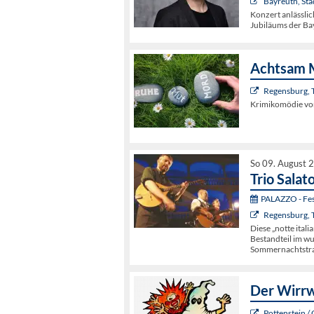
Bayreuth, Stad
Konzert anlässlic
Jubiläums der Bay
Achtsam 
Regensburg, 
Krimikomödie von
So 09. August 
Trio Salato
PALAZZO - Fest
Regensburg, 
Diese „notte italia
Bestandteil im wu
Sommernachtstr
Der Wirr
Pottenstein /