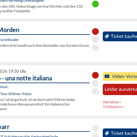
tkirche Heilig Dreifaltigkeit
h des 100. Geburtstags von Karl Richter und des 150.
reuther Festspiele.
Morden
Ticket kaufe
Turmtheater
 Bernd Schmidt nach dem Bestseller von Karsten Dusse.
2026 19:30 Uhr
Video-Vors
 - una notte italiana
ival :
Leider ausverka
Thon-Dittmer-Palais
na“ ist längst Kult, ist sie doch seit1998 ein fester
Warteliste »
nderbaren Renaissancehof. Ein italienischer
Ticketalarm »
aum!
warr
Ticket kaufe
 OT Schüttersmühle, Festspielgelände