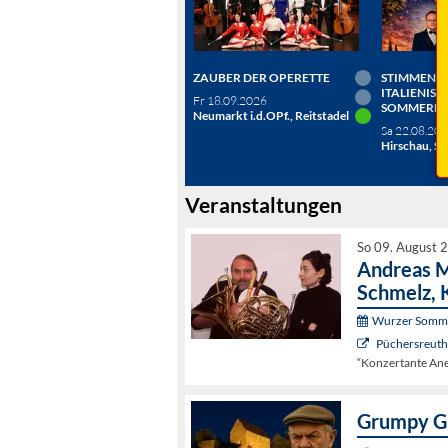
ZAUBER DER OPERETTE
STIMMEN D
ITALIENISC
Fr 18.09.2026
SOMMERN
Neumarkt i.d.OPf., Reitstadel
Sa 22.08.20
Hirschau, Sc
Veranstaltungen
So 09. August 
Andreas M
Schmelz, 
Wurzer Somme
Püchersreuth 
“Konzertante Ane
Grumpy Gu