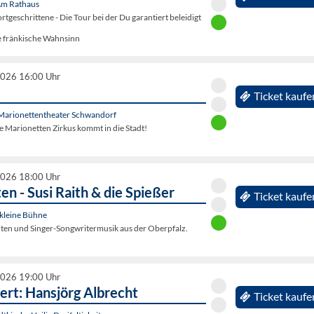
 Am Rathaus
rtgeschrittene - Die Tour bei der Du garantiert beleidigt
e fränkische Wahnsinn
2026 16:00 Uhr
Ticket kaufe
Marionettentheater Schwandorf
 Marionetten Zirkus kommt in die Stadt!
2026 18:00 Uhr
en - Susi Raith & die Spießer
Ticket kaufe
 kleine Bühne
ten und Singer-Songwritermusik aus der Oberpfalz.
2026 19:00 Uhr
ert: Hansjörg Albrecht
Ticket kaufe