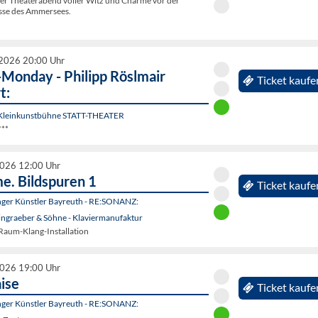
her Theaterabend voller Witz und Charme vor der
sse des Ammersees.
2026 20:00 Uhr
Monday - Philipp Röslmair
Ticket kaufe
t:
 Kleinkunstbühne STATT-THEATER
***
2026 12:00 Uhr
e. Bildspuren 1
Ticket kaufe
unger Künstler Bayreuth - RE:SONANZ:
ingraeber & Söhne - Klaviermanufaktur
 Raum-Klang-Installation
2026 19:00 Uhr
aise
Ticket kaufe
unger Künstler Bayreuth - RE:SONANZ: