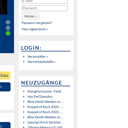
Passwort vergessen?
Neu registrieren »
t
LOGIN:
Veranstalter »
Vorverkaufsstelle »
chau
NEUZUGÄNGE
n
KlangHorizonte - Festl...
Son Del Danubio
Blue Devils Weiden vs....
Koppel of Rock 2026 - ...
Koppel of Rock 2026 - ...
Blue Devils Weiden vs....
Lesung Ulrich Sachsse ...
n
"Mixing Memory II" mit...