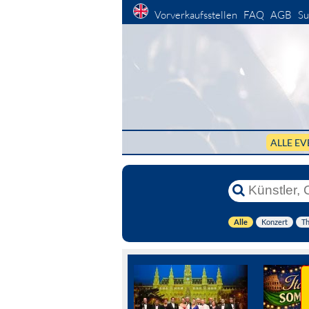
Vorverkaufsstellen
FAQ
AGB
Su
ALLE EV
Alle
Konzert
Th