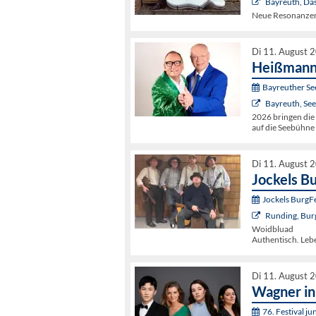
Bayreuth, Da
Neue Resonanze
Di 11. August 
Heißmann 
Bayreuther Se
Bayreuth, Se
2026 bringen die
auf die Seebühne 
Di 11. August 
Jockels B
Jockels BurgF
Runding, Bur
Woidbluad
Authentisch. Leb
Di 11. August 
Wagner i
76. Festival j