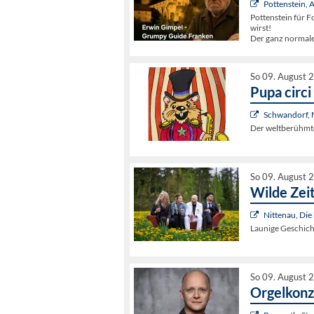
Pottenstein,
Pottenstein für Fo
wirst!
Der ganz normal
So 09. August 
Pupa circi
Schwandorf, 
Der weltberühmte
So 09. August 
Wilde Zeit
Nittenau, Die
Launige Geschich
So 09. August 
Orgelkonz