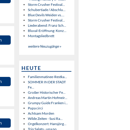
Storm Crusher Festival...
Schubertiade / Abschlu...
Blue Devils Weiden vs....
Storm Crusher Festival...
Liederabend: Franz Sch...
Bluval-Eröffnung: Konz...
Montagsliedbrett
n
weitere Neuzugänge »
HEUTE
Familienmatinee-Restka...
n
SOMMER IN DER STADT
Fe...
Großer Historischer Fe...
Andreas Martin Hofmeir...
Grumpy Guide Franken i...
Pupa circi
Achtsam Morden
Wilde Zeiten - Susi Ra...
n
Orgelkonzert: Hansjörg...
Trio Salato - una no...