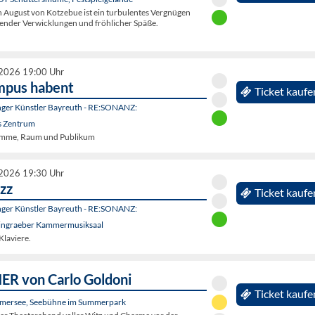
 August von Kotzebue ist ein turbulentes Vergnügen
bender Verwicklungen und fröhlicher Späße.
2026 19:00 Uhr
mpus habent
Ticket kaufe
unger Künstler Bayreuth - RE:SONANZ:
s Zentrum
imme, Raum und Publikum
2026 19:30 Uhr
zz
Ticket kaufe
unger Künstler Bayreuth - RE:SONANZ:
eingraeber Kammermusiksaal
Klaviere.
R von Carlo Goldoni
Ticket kaufe
mersee, Seebühne im Summerpark