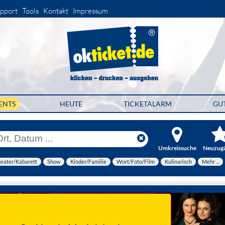
pport
Tools
Kontakt
Impressum
ENTS
HEUTE
TICKETALARM
GU
Umkreissuche
Neuzug
eater/Kabarett
Show
Kinder/Familie
Wort/Foto/Film
Kulinarisch
Mehr ...