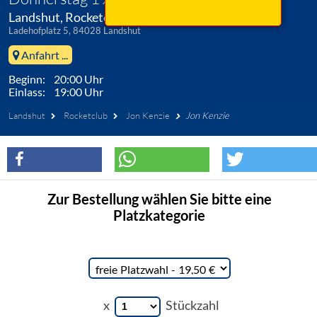
Landshut, Rocketclub
Ladehofplatz 5, 84028 Landshut
Anfahrt ...
Beginn: 20:00 Uhr
Einlass: 19:00 Uhr
Landshut
Rocketclub
Jon Kenzie
Jon Kenzie
Zur Bestellung wählen Sie bitte eine
Platzkategorie
x
Stückzahl