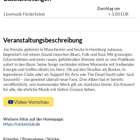
Zuschlag um
Livemusik Förderticket
+ 3,00
EUR
Veranstaltungsbeschreibung
Jon Kenzie, geboren in Manchester und heute in Hamburg zuhause,
begeistert mit einem Sound zwischen Blues, Folk und Soul. Mit groovigen
Gitarrenlinien und einer rauen, gefühlvollen Stimme zieht er sein Publikum
sofort in den Bann. Seine Songs verbinden intime Momente mit treibender
Energie und treffen direkt ins Herz. Ob auf den Straßen als Busker, in
legendären Clubs oder als Support für Acts wie The Dead South oder Jack
Savoretti – Jon gewinnt überall neue Fans. Drei Alben hat er bereits
veröffentlicht, sein kommendes Werk gilt als stärkstes bisher. Ein Konzert
für alle, die ehrliche Musik mit tiefem Groove lieben.
Video-Vorschau
Weitere Infos auf der Homepage:
https://rocketclub.de
Künstler / Programme / Stücke: