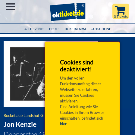
Menü
0 Tickets
ALLE EVENTS
HEUTE
TICKETALARM
GUTSCHEINE
Cookies sind
deaktiviert!
Um den vollen
Funktionsumfang dieser
Webseite zu erfahren,
müssen Sie Cookies
aktivieren.
Eine Anleitung wie Sie
Cookies in Ihrem Browser
Rocketclub Landshut GmbH
einschalten, befindet sich
Jon Kenzie
hier
.
Donnerstag 19. November 2026