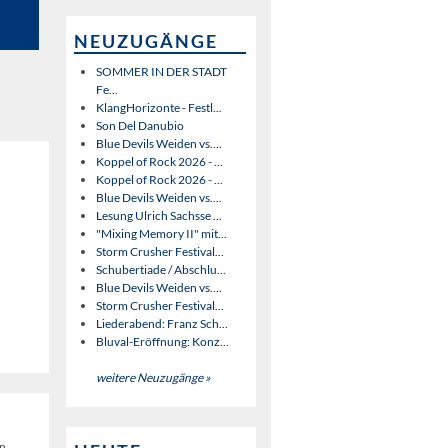
NEUZUGÄNGE
SOMMER IN DER STADT
Fe...
KlangHorizonte - Festl...
Son Del Danubio
Blue Devils Weiden vs....
Koppel of Rock 2026 - ...
Koppel of Rock 2026 - ...
Blue Devils Weiden vs....
Lesung Ulrich Sachsse ...
"Mixing Memory II" mit...
Storm Crusher Festival...
Schubertiade / Abschlu...
Blue Devils Weiden vs....
Storm Crusher Festival...
Liederabend: Franz Sch...
Bluval-Eröffnung: Konz...
weitere Neuzugänge »
en