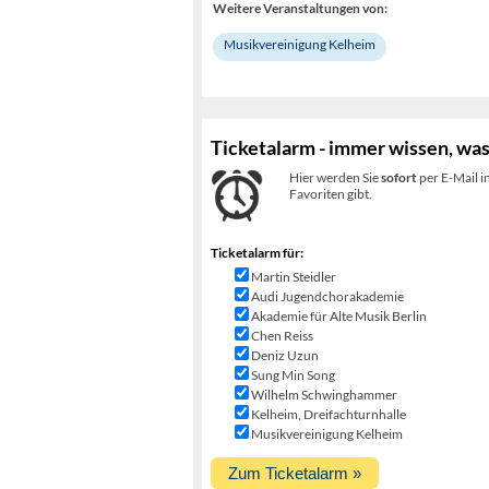
Weitere Veranstaltungen von:
Musikvereinigung Kelheim
Ticketalarm - immer wissen, was
Hier werden Sie
sofort
per E-Mail i
Favoriten gibt.
Ticketalarm für:
Martin Steidler
Audi Jugendchorakademie
Akademie für Alte Musik Berlin
Chen Reiss
Deniz Uzun
Sung Min Song
Wilhelm Schwinghammer
Kelheim, Dreifachturnhalle
Musikvereinigung Kelheim