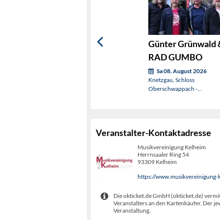
Günter Grünwald 
RAD GUMBO
Sa 08. August 2026
Knetzgau, Schloss
Oberschwappach -
Schlosspark
Veranstalter-Kontaktadresse
Musikvereinigung Kelheim
Herrnsaaler Ring 54
93309 Kelheim
https://www.musikvereinigung-
Die okticket.de GmbH (okticket.de) vermit
Veranstalters an den Kartenkäufer. Der je
Veranstaltung.