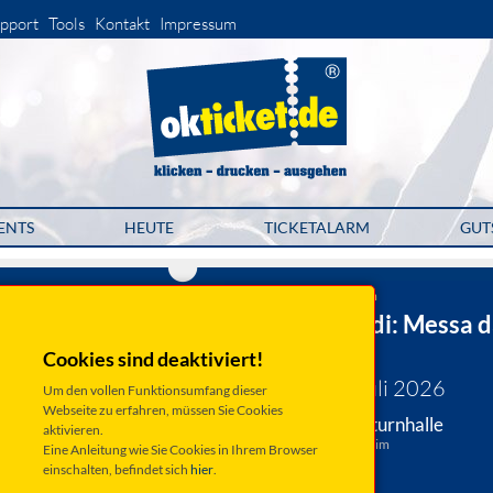
pport
Tools
Kontakt
Impressum
ENTS
HEUTE
TICKETALARM
GUT
Musikvereinigung Kelheim
Giuseppe Verdi: Messa 
Requiem
Cookies sind deaktiviert!
Mittwoch 22. Juli 2026
Um den vollen Funktionsumfang dieser
Webseite zu erfahren, müssen Sie Cookies
Kelheim, Dreifachturnhalle
aktivieren.
Rennweg 66, 93309 Kelheim
Eine Anleitung wie Sie Cookies in Ihrem Browser
einschalten, befindet sich
hier
.
Anfahrt ...