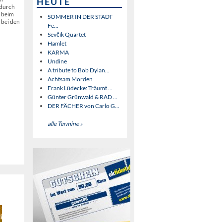
HEUTE
 durch
d beim
SOMMER IN DER STADT
 bei den
Fe...
Ševčík Quartet
Hamlet
KARMA
Undine
A tribute to Bob Dylan...
Achtsam Morden
Frank Lüdecke: Träumt ...
Günter Grünwald & RAD ...
DER FÄCHER von Carlo G...
alle Termine »