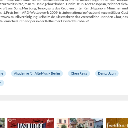
t zur Weltspitze, man muss sie gehört haben. Deniz Uzun, Mezzosopran, zeichnet sich
kraft aus. Sung Min Song, Tenor, sang das Requiem unter Kent Nagano in München un
 1.Preis beim ARD-Wettbewerb 2009, ist international gefragt und regelmäßiger Gast
auf www.musikvereinigung-kelheim.de, Sie erfahren das Wesentliche über den Chor, das
italienische Kirchenoper in der Kelheimer Dreifachturnhalle!
ie
Akademie für Alte Musik Berlin
Chen Reiss
Deniz Uzun
r