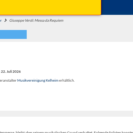
Beginn: 19:30 Uhr
Einlass: 18:30 Uhr
er
Giuseppe Verdi: Messa da Requiem
22. Juli 2026
eranstalter
Musikvereinigung Kelheim
erhältlich.
otenmesse, bleibt aber seinem musikalischen Grund verhaftet. Folgende Solisten konnt