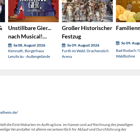
&
Unstillbare Gier...
Großer Historischer
Familien
nach Musical!
Festzug
So 09. Aug
(OVIGO sings)
Sa 08. August 2026
So 09. August 2026
Bad Rodach / O
Kemnath, Bürgerhaus
Furth im Wald, Drachenstich
Waldbühne
Lenzbräu - Außengelände
Arena
kelheim.de/
telt die Eintrittskarten im Auftrag bzw. im Namen und auf Rechnung des jeweiligen
weilige Veranstalter ist alleine verantwortlich für Ablauf und Durchführung der