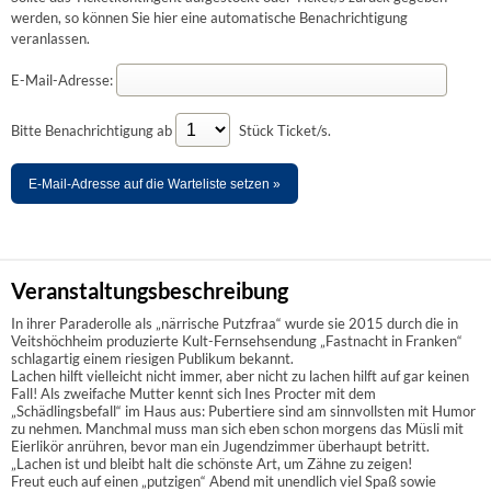
werden, so können Sie hier eine automatische Benachrichtigung
veranlassen.
E-Mail-Adresse:
Bitte Benachrichtigung ab
Stück Ticket/s.
E-Mail-Adresse auf die Warteliste setzen »
Veranstaltungsbeschreibung
In ihrer Paraderolle als „närrische Putzfraa“ wurde sie 2015 durch die in
Veitshöchheim produzierte Kult-Fernsehsendung „Fastnacht in Franken“
schlagartig einem riesigen Publikum bekannt.
Lachen hilft vielleicht nicht immer, aber nicht zu lachen hilft auf gar keinen
Fall! Als zweifache Mutter kennt sich Ines Procter mit dem
„Schädlingsbefall“ im Haus aus: Pubertiere sind am sinnvollsten mit Humor
zu nehmen. Manchmal muss man sich eben schon morgens das Müsli mit
Eierlikör anrühren, bevor man ein Jugendzimmer überhaupt betritt.
„Lachen ist und bleibt halt die schönste Art, um Zähne zu zeigen!
Freut euch auf einen „putzigen“ Abend mit unendlich viel Spaß sowie