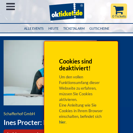
Menü
0 Tickets
ALLE EVENTS
HEUTE
TICKETALARM
GUTSCHEINE
Cookies sind
deaktiviert!
Um den vollen
Funktionsumfang dieser
Webseite zu erfahren,
müssen Sie Cookies
aktivieren.
Eine Anleitung wie Sie
Cookies in Ihrem Browser
Schafferhof GmbH
einschalten, befindet sich
Ines Procter: I don’t kehr
hier
.