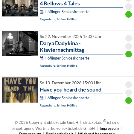
4 Bellows 4 Tales
Höflinger Schlosskonzerte:
Regensburg, Schloss Höfling
So 22. November 2026 15:00 Uhr
Darya Dadykina -
Klaviernachmittag
Höflinger Schlosskonzerte:
Regensburg, Schloss Höfling
So 13. Dezember 2026 15:00 Uhr
Have you heard the sound
Höflinger Schlosskonzerte:
Regensburg, Schloss Höfling
®
© 2026 Copyright okticket.de GmbH | okticket.de
ist eine
eingetragene Wortmarke von okticket.de GmbH |
Impressum
|
Datenschutz
|
Barrierefreiheit
|
Widerruf beantragen