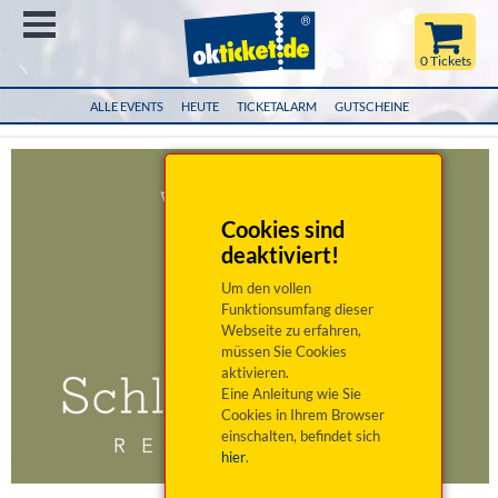
Menü
0 Tickets
ALLE EVENTS
HEUTE
TICKETALARM
GUTSCHEINE
Cookies sind
deaktiviert!
Um den vollen
Funktionsumfang dieser
Webseite zu erfahren,
müssen Sie Cookies
aktivieren.
Eine Anleitung wie Sie
Cookies in Ihrem Browser
einschalten, befindet sich
hier
.