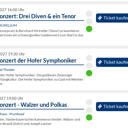
2027 16:00 Uhr
onzert: Drei Diven & ein Tenor
Ticket kaufe
, AURELIUM
zosopran) & Bernhard Hirtreiter (Tenor) präsentieren
gerinnen ein schwungvolles Galakonzert zum Start in das
2027 19:30 Uhr
onzert der Hofer Symphoniker
Ticket kaufe
al-Theater
der Hofer Symphoniker: Die goldenen Zwanziger
 Klangkultur: Die Hofer Symphoniker zu Gast mit Werken
er.
2027 19:00 Uhr
onzert - Walzer und Polkas
Ticket kaufe
haus - Prunksaal
ein, Niederbayerisches Kammerorchester: Walzer und
n Strauß (Sohn) und Joseph Lanner