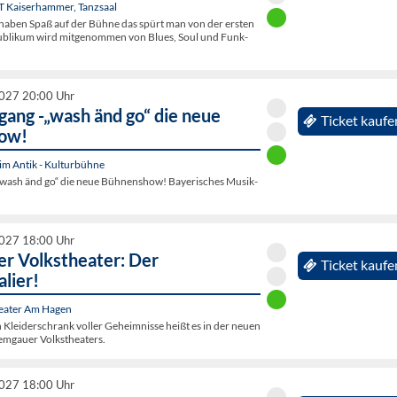
OT Kaiserhammer, Tanzsaal
 haben Spaß auf der Bühne das spürt man von der ersten
ublikum wird mitgenommen von Blues, Soul und Funk-
2027 20:00 Uhr
gang -„wash änd go“ die neue
Ticket kaufe
ow!
 im Antik - Kulturbühne
„wash änd go“ die neue Bühnenshow! Bayerisches Musik-
2027 18:00 Uhr
r Volkstheater: Der
Ticket kaufe
lier!
heater Am Hagen
 Kleiderschrank voller Geheimnisse heißt es in der neuen
mgauer Volkstheaters.
2027 18:00 Uhr