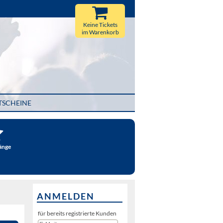
Keine Tickets
im Warenkorb
TSCHEINE
änge
ANMELDEN
für bereits registrierte Kunden