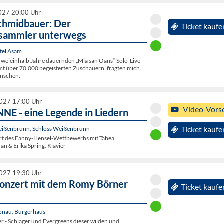
2027 20:00 Uhr
chmidbauer: Der
Ticket kaufe
ammler unterwegs
tel Asam
zweieinhalb Jahre dauernden „Mia san Oans“-Solo-Live-
amt über 70.000 begeisterten Zuschauern, fragten mich
nschen.
2027 17:00 Uhr
Video-Vors
 - eine Legende in Liedern
eißenbrunn, Schloss Weißenbrunn
Ticket kaufe
rt des Fanny-Hensel-Wettbewerbs mit Tabea
an & Erika Spring, Klavier
2027 19:30 Uhr
onzert mit dem Romy Börner
Ticket kaufe
Donau, Bürgerhaus
r - Schlager und Evergreens dieser wilden und