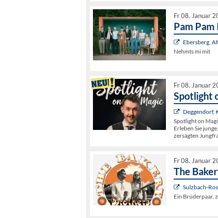
Fr 08. Januar 
Pam Pam I
Ebersberg, Al
Nehmts mi mit
Fr 08. Januar 
Spotlight
Deggendorf, 
Spotlight on Magi
Erleben Sie jung
zersägten Jungfr
Fr 08. Januar 
The Baker
Sulzbach-Rose
Ein Brüderpaar, z