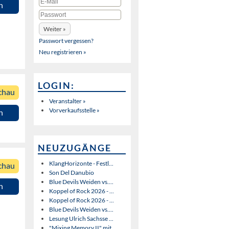
n
Passwort vergessen?
Neu registrieren »
LOGIN:
chau
Veranstalter »
Vorverkaufsstelle »
n
NEUZUGÄNGE
KlangHorizonte - Festl...
chau
Son Del Danubio
Blue Devils Weiden vs....
n
Koppel of Rock 2026 - ...
Koppel of Rock 2026 - ...
Blue Devils Weiden vs....
Lesung Ulrich Sachsse ...
"Mixing Memory II" mit...