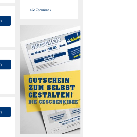
alle Termine »
n
n
n