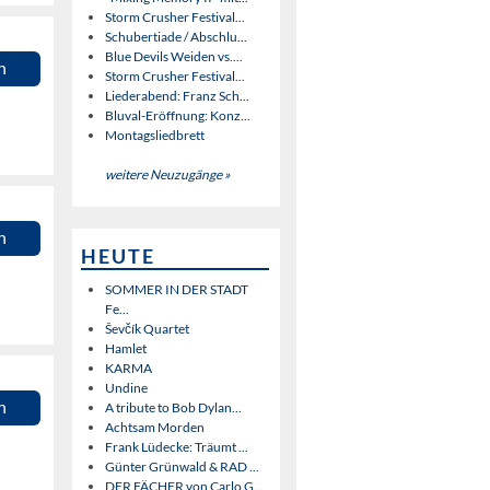
Storm Crusher Festival...
Schubertiade / Abschlu...
Blue Devils Weiden vs....
n
Storm Crusher Festival...
Liederabend: Franz Sch...
Bluval-Eröffnung: Konz...
Montagsliedbrett
weitere Neuzugänge »
n
HEUTE
SOMMER IN DER STADT
Fe...
Ševčík Quartet
Hamlet
KARMA
Undine
n
A tribute to Bob Dylan...
Achtsam Morden
Frank Lüdecke: Träumt ...
Günter Grünwald & RAD ...
DER FÄCHER von Carlo G...