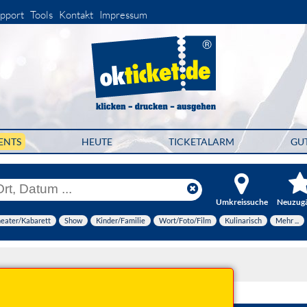
pport
Tools
Kontakt
Impressum
ENTS
HEUTE
TICKETALARM
GU
Umkreissuche
Neuzug
eater/Kabarett
Show
Kinder/Familie
Wort/Foto/Film
Kulinarisch
Mehr ...
2027 20:00 Uhr