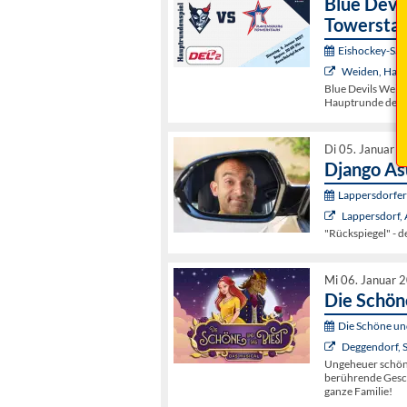
Blue Devi
Towerstar
Eishockey-Sai
Weiden, Hans
Blue Devils Weide
Hauptrunde der 
Di 05. Januar 
Django As
Lappersdorfer 
Lappersdorf
"Rückspiegel" - d
Mi 06. Januar 
Die Schöne
Die Schöne und
Deggendorf, S
Ungeheuer schön: 
berührende Geschi
ganze Familie!