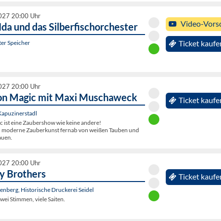
2027 20:00 Uhr
Video-Vors
da und das Silberfischorchester
ter Speicher
Ticket kaufe
2027 20:00 Uhr
 on Magic mit Maxi Muschaweck
Ticket kaufe
Kapuzinerstadl
c ist eine Zaubershow wie keine andere!
e, moderne Zauberkunst fernab von weißen Tauben und
auen.
2027 20:00 Uhr
y Brothers
Ticket kaufe
nberg, Historische Druckerei Seidel
wei Stimmen, viele Saiten.