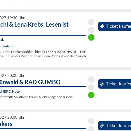
2027 19:30 Uhr
chl & Lena Krebs: Lesen ist
Ticket kaufe
al:
s Zentrum
aus den Deckenhöhlen, hier ist LESEN IST SCHWUL – DIE
 und Teresa Reichl ziehen ihren Podcast von der Couch
2027 20:00 Uhr
rünwald & RAD GUMBO
Ticket kaufe
RMERO Hotel
ett trifft Southern Blues. Nicht entgehen lassen!
2027 20:00 Uhr
akers
Ticket kaufe