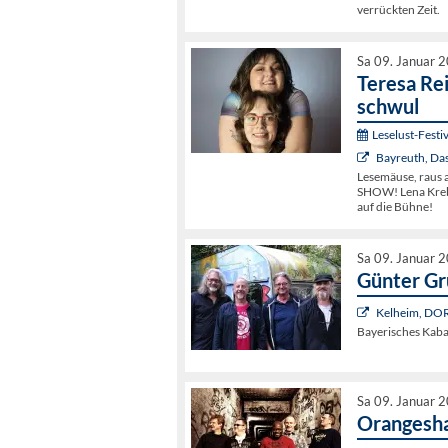
verrückten Zeit.
Sa 09. Januar 
Teresa Rei
schwul
Leselust-Festiv
Bayreuth, Da
Lesemäuse, raus 
SHOW! Lena Krebs
auf die Bühne!
Sa 09. Januar 
Günter G
Kelheim, DO
Bayerisches Kabar
Sa 09. Januar 
Orangesh