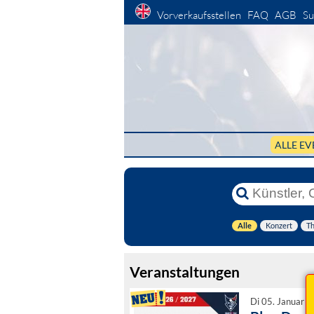
Vorverkaufsstellen
FAQ
AGB
Su
ALLE EV
Alle
Konzert
Th
Veranstaltungen
Di 05. Januar 