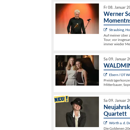
Fr 08. Januar 
Werner S
Momentns
Straubing, Ho
Auf meiner über 
Tour, vor insges
immer wieder Me
Sa 09. Januar 
WALDMINNE
Ebern / OT W
Preisträgerkonze
Mitterbauer, Sopr
Sa 09. Januar 
Neujahrsk
Quartett
Wörth a. d. 
Die Goldenen 20e