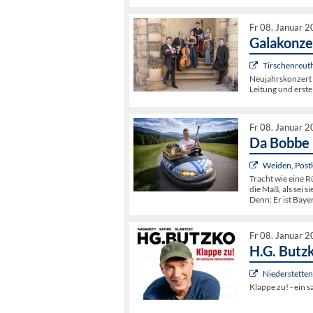
Fr 08. Januar 
Galakonze
Tirschenreuth
Neujahrskonzert 
Leitung und erste
Fr 08. Januar 
Da Bobbe 
Weiden, Postk
Tracht wie eine R
die Maß, als sei s
Denn: Er ist Bayer
Fr 08. Januar 
H.G. Butzk
Niederstette
Klappe zu! - ein s