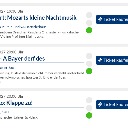
2027 19:30 Uhr
rt: Mozarts kleine Nachtmusik
Ticket kaufe
, Kultur- und VAZ Kettelerhaus
mit dem Dresdner Residenz Orchester - musikalische
 Violine Prof. Igor Malinovsky.
2027 20:00 Uhr
- A Bayer derf des
Ticket kaufe
eller-Saal
üstung, Dialekt den man nicht immer versteht und er hebt
ie ein olympisches Sportgerät. Und er derf des.
.
2027 20:00 Uhr
o: Klappe zu!
Ticket kaufe
n, KULT
atirischer Jahresrückblick.