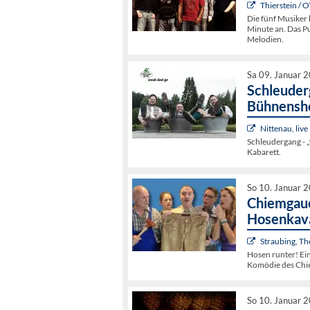
Thierstein / 
Die fünf Musiker
Minute an. Das P
Melodien.
Sa 09. Januar 
Schleuder
Bühnensh
Nittenau, live
Schleudergang - 
Kabarett.
So 10. Januar 
Chiemgaue
Hosenkava
Straubing, T
Hosen runter! Ein
Komödie des Chie
So 10. Januar 