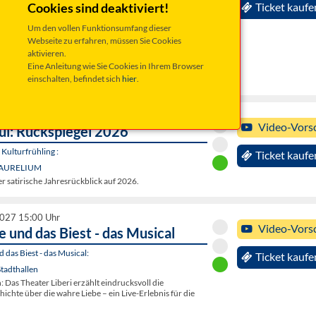
ls Weiden vs. Ravensburg
Cookies sind deaktiviert!
Ticket kaufe
s
Um den vollen Funktionsumfang dieser
son 2026/2027:
Webseite zu erfahren, müssen Sie Cookies
aktivieren.
-Schröpf-Arena (Eisstadion)
Eine Anleitung wie Sie Cookies in Ihrem Browser
n vs. Ravensburg Towerstars. 17. Heimspiel in der
einschalten, befindet sich
hier
.
DEL2, Saison 2026/2027.
2027 20:00 Uhr
Video-Vors
ül: Rückspiegel 2026
Kulturfrühling :
Ticket kaufe
, AURELIUM
er satirische Jahresrückblick auf 2026.
2027 15:00 Uhr
Video-Vors
 und das Biest - das Musical
 das Biest - das Musical:
Ticket kaufe
tadthallen
Das Theater Liberi erzählt eindrucksvoll die
chte über die wahre Liebe – ein Live-Erlebnis für die