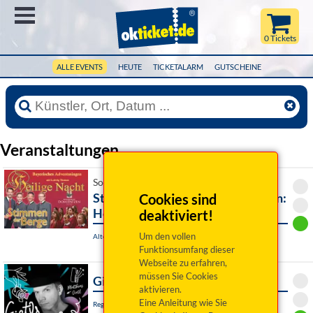
Menü
0 Tickets
ALLE EVENTS
HEUTE
TICKETALARM
GUTSCHEINE
Veranstaltungen
So 29. November 2026 17:00 Uhr
Stimmen der Berge & Domspatzen:
Cookies sind
Heilige Nacht
deaktiviert!
Um den vollen
Alteglofsheim, Pfarrkirche St. Laurentius
Funktionsumfang dieser
Webseite zu erfahren,
müssen Sie Cookies
Gietls magischer Abend
aktivieren.
Eine Anleitung wie Sie
Regensburg, Kleinkunstbühne STATT-THEATER