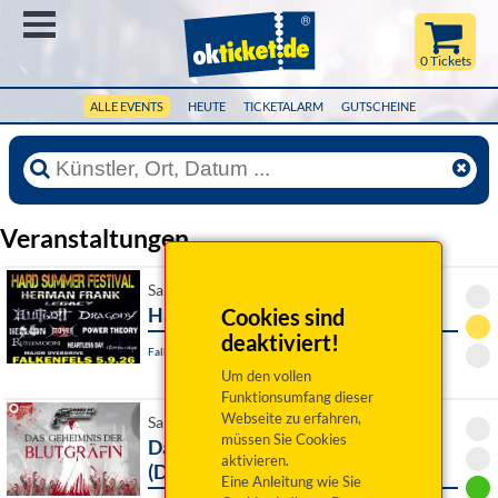
Menü
0 Tickets
ALLE EVENTS
HEUTE
TICKETALARM
GUTSCHEINE
Veranstaltungen
Sa 05. September 2026 12:30 Uhr
Hard Summer Festival Falkenfels
Cookies sind
deaktiviert!
Falkenfels / OT Sankt Johann, Festivalgelände
Um den vollen
Funktionsumfang dieser
Webseite zu erfahren,
Sa 05. September 2026 19:00 Uhr
müssen Sie Cookies
Das Geheimnis der Blutgräfin
aktivieren.
(Dinner mit Killer)
Eine Anleitung wie Sie