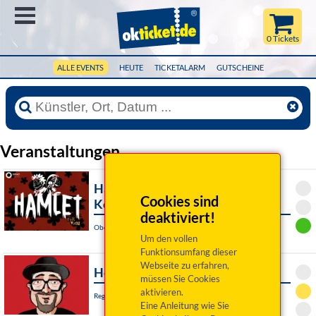
Menü
0 Tickets
ALLE EVENTS
HEUTE
TICKETALARM
GUTSCHEINE
Veranstaltungen
Hamlet for you (Shakespeare-
Cookies sind
Komödie zu zweit)
deaktiviert!
Oberviechtach, Emil-Kemmer-Haus
Um den vollen
Funktionsumfang dieser
Webseite zu erfahren,
Helmut A. Binser: Bumm
müssen Sie Cookies
aktivieren.
Regensburg, Audimax
Eine Anleitung wie Sie