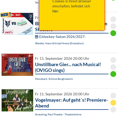
Cookies in Ihrem Browser
Straubing, Herzogsschloss - Rittersaal
einschalten, befindet sich
hier
.
Fr 11. September 2026 20:00 Uhr
Blue Devils Weiden vs. Bietigheim
Steelers
Eishockey-Saison 2026/2027:
Weiden, Hans-Schröpf-Arena (Eisstadion)
Fr 11. September 2026 20:00 Uhr
Unstillbare Gier... nach Musical!
(OVIGO sings)
Moosbach, Schloss Burgtreswitz
Fr 11. September 2026 20:00 Uhr
Vogelmayer: Auf geht´s! Premiere-
Abend
Straubing, Paul-Theater - Theaterbühne