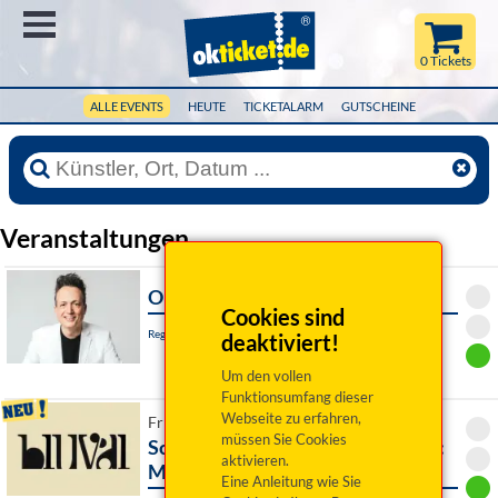
Menü
0 Tickets
ALLE EVENTS
HEUTE
TICKETALARM
GUTSCHEINE
Veranstaltungen
Olaf Bossi: Generation XY
Cookies sind
Regensburg, Kleinkunstbühne STATT-THEATER
deaktiviert!
Um den vollen
Funktionsumfang dieser
Webseite zu erfahren,
Fr 11. September 2026 19:30 Uhr
müssen Sie Cookies
Schubertiade / Abschlusskonzert:
aktivieren.
Meisterkurs Lied
Eine Anleitung wie Sie