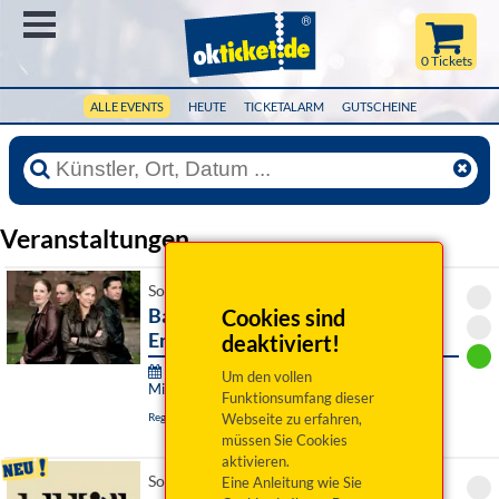
Menü
0 Tickets
ALLE EVENTS
HEUTE
TICKETALARM
GUTSCHEINE
Veranstaltungen
So 20. September 2026 11:00 Uhr
Bach in Jazz-Manier - Athos
Cookies sind
Ensemble & friends
deaktiviert!
Klang.Raum.Museum - Matineen in der
Um den vollen
Minoritenkirche:
Funktionsumfang dieser
Regensburg, Minoritenkirche
Webseite zu erfahren,
müssen Sie Cookies
aktivieren.
So 20. September 2026 16:00 Uhr
Eine Anleitung wie Sie