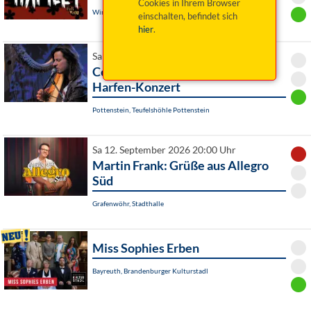
Cookies in Ihrem Browser
Windischeschenbach / OT Neuhaus, Schafferhof
einschalten, befindet sich
hier
.
Sa 12. September 2026 20:00 Uhr
Celtic feelings - romantisches
Harfen-Konzert
Pottenstein, Teufelshöhle Pottenstein
Sa 12. September 2026 20:00 Uhr
Martin Frank: Grüße aus Allegro
Süd
Grafenwöhr, Stadthalle
Miss Sophies Erben
Bayreuth, Brandenburger Kulturstadl