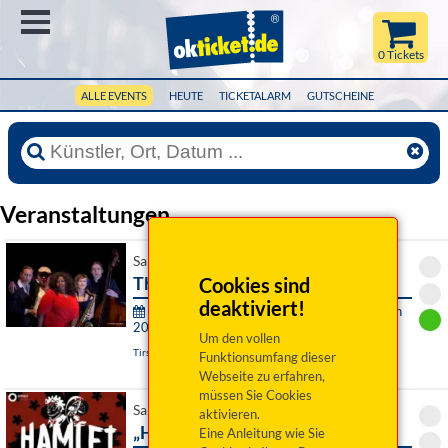
Menü
0 Tickets
ALLE EVENTS
HEUTE
TICKETALARM
GUTSCHEINE
Veranstaltungen
Sa 12. September 2026 19:30 Uhr
The Ballroomshakers
Cookies sind
deaktiviert!
Theater & Konzerte der Stadt Tirschenreuth
2026/2027:
Um den vollen
Tirschenreuth, Kultur- und VAZ Kettelerhaus
Funktionsumfang dieser
Webseite zu erfahren,
müssen Sie Cookies
Sa 12. September 2026 20:00 Uhr
aktivieren.
„Hamlet for you“
Eine Anleitung wie Sie