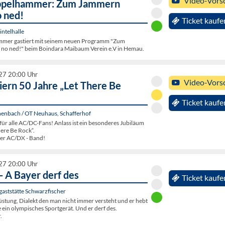
Video-Vors
ppelhammer: Zum Jammern
o ned!
Ticket kaufe
ntelhalle
mer gastiert mit seinem neuen Programm "Zum
 no ned!" beim Boindara Maibaum Verein e.V in Hemau.
27 20:00 Uhr
Video-Vors
iern 50 Jahre „Let There Be
Ticket kaufe
enbach / OT Neuhaus, Schafferhof
 für alle AC/DC-Fans! Anlass ist ein besonderes Jubiläum
here Be Rock“.
er AC/DX - Band!
27 20:00 Uhr
- A Bayer derf des
Ticket kaufe
igaststätte Schwarzfischer
üstung, Dialekt den man nicht immer versteht und er hebt
ie ein olympisches Sportgerät. Und er derf des.
.