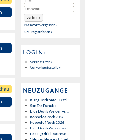
n
Passwort vergessen?
Neu registrieren »
n
LOGIN:
Veranstalter »
Vorverkaufsstelle »
chau
NEUZUGÄNGE
KlangHorizonte - Festl...
n
Son Del Danubio
Blue Devils Weiden vs....
Koppel of Rock 2026 - ...
Koppel of Rock 2026 - ...
Blue Devils Weiden vs....
Lesung Ulrich Sachsse ...
n
"Mixing Memory II" mit...