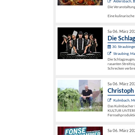
Aldersbach, B
Die Veranstaltu
Eine kulinarische
Sa 06. März 20
Die Schla
30. Straubing
Straubing, M
Die Schlagzeugmaf
rasanten Streifz
Schrecken verbre
Sa 06. März 20
Christoph
Kulmbach, Mu
Das Kulmbacher K
KULTUR UNTERM 
Fernsehproduktio
Sa 06. März 20