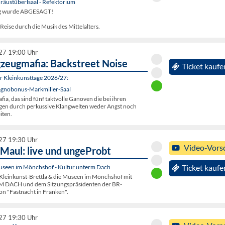
räustüberlsaal - Refektorium
ng wurde ABGESAGT!
 Reise durch die Musik des Mittelalters.
27 19:00 Uhr
gzeugmafia: Backstreet Noise
Ticket kaufe
er Kleinkunsttage 2026/27:
agnobonus-Markmiller-Saal
ia, das sind fünf taktvolle Ganoven die bei ihren
ügen durch perkussive Klangwelten weder Angst noch
iten.
27 19:30 Uhr
Video-Vors
 Maul: live und ungeProbt
seen im Mönchshof - Kultur unterm Dach
Ticket kaufe
leinkunst-Brettla & die Museen im Mönchshof mit
DACH und dem Sitzungspräsidenten der BR-
n "Fastnacht in Franken".
27 19:30 Uhr