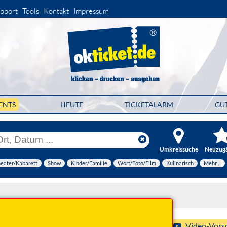
pport
Tools
Kontakt
Impressum
ENTS
HEUTE
TICKETALARM
GU
Umkreissuche
Neuzug
eater/Kabarett
Show
Kinder/Familie
Wort/Foto/Film
Kulinarisch
Mehr ...
27 20:00 Uhr
Video-Vors