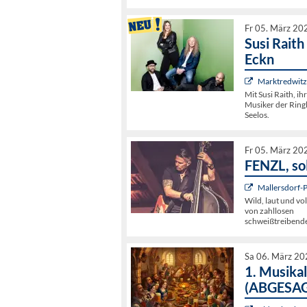
Fr 05. März 20
Susi Raith
Eckn
Marktredwitz,
Mit Susi Raith, i
Musiker der Ringl
Seelos.
Fr 05. März 20
FENZL, so
Mallersdorf-
Wild, laut und v
von zahllosen
schweißtreibende
Sa 06. März 20
1. Musikal
(ABGESA