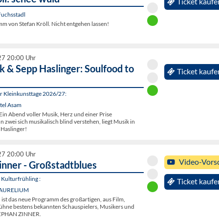
Ticket kaufe
Fuchsstadl
m von Stefan Kröll. Nicht entgehen lassen!
27 20:00 Uhr
k & Sepp Haslinger: Soulfood to
Ticket kaufe
er Kleinkunsttage 2026/27:
tel Asam
 Ein Abend voller Musik, Herz und einer Prise
zwei sich musikalisch blind verstehen, liegt Musik in
 Haslinger!
27 20:00 Uhr
Video-Vors
inner - Großstadtblues
Kulturfrühling :
Ticket kaufe
, AURELIUM
ist das neue Programm des großartigen, aus Film,
hne bestens bekannten Schauspielers, Musikers und
TEPHAN ZINNER.