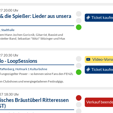
27 20:00 Uhr
 & die Spießer: Lieder aus unsera
Ticket kaufe
 Stadthalle
hrem Mann Jochen Goricnik, Gitarrist, Bassist und
stetter Band, Sebastian "Stitzi" Stitzinger und Max
27 20:30 Uhr
Video-Vors
lo - LoopSessions
Pfaffenberg, Hofmark 1 Kulturbühne
Ticket kaufe
oll ungezügelter Power – so kennen seine Fans den FENZL
n Clubshows und energiegeladenen Festivalgigs.
27 18:30 Uhr
isches Bräustüberl Ritteressen
Verkauf beende
GT)