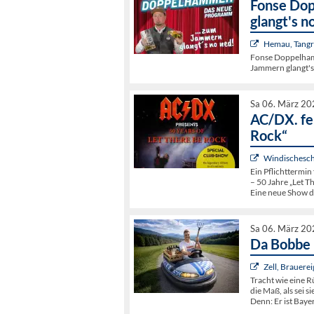
Fonse Do
glangt's n
Hemau, Tangri
Fonse Doppelham
Jammern glangt's
Sa 06. März 20
AC/DX. fe
Rock“
Windischesch
Ein Pflichttermin
– 50 Jahre „Let T
Eine neue Show d
Sa 06. März 20
Da Bobbe 
Zell, Brauere
Tracht wie eine R
die Maß, als sei s
Denn: Er ist Bayer