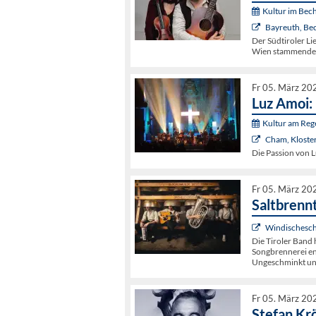
Kultur im Bech
Bayreuth, Be
Der Südtiroler L
Wien stammende G
Fr 05. März 20
Luz Amoi:
Kultur am Re
Cham, Kloster
Die Passion von 
Fr 05. März 20
Saltbrenn
Windischesch
Die Tiroler Band 
Songbrennerei en
Ungeschminkt und 
Fr 05. März 20
Stefan Krö