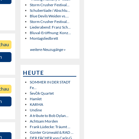
Storm Crusher Festival...
Schubertiade / Abschlu...
Blue Devils Weiden vs....
Storm Crusher Festival...
Liederabend: Franz Sch...
Bluval-Eröffnung: Konz...
Montagsliedbrett
chau
weitere Neuzugänge »
n
HEUTE
SOMMER IN DER STADT
Fe...
chau
Ševčík Quartet
Hamlet
n
KARMA
Undine
A tribute to Bob Dylan...
Achtsam Morden
Frank Lüdecke: Träumt ...
Günter Grünwald & RAD ...
n
DER FÄCHER von Carlo G...