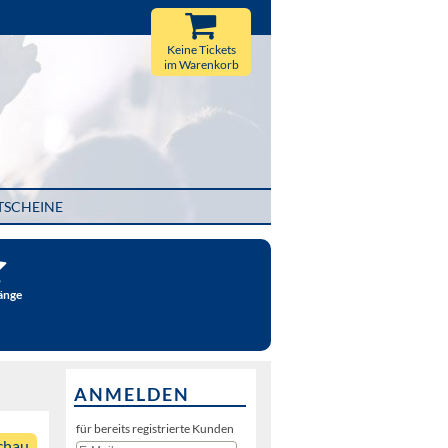
Keine Tickets
im Warenkorb
TSCHEINE
änge
ANMELDEN
für bereits registrierte Kunden
chau