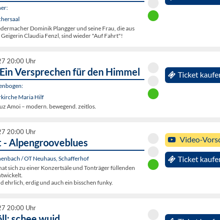
er:
chersaal
iedermacher Dominik Plangger und seine Frau, die aus
eigerin Claudia Fenzl, sind wieder "Auf Fahrt"!
27 20:00 Uhr
 Ein Versprechen für den Himmel
Ticket kaufe
genbogen:
kirche Maria Hilf
Luz Amoi – modern. bewegend. zeitlos.
27 20:00 Uhr
Video-Vors
t - Alpengrooveblues
enbach / OT Neuhaus, Schafferhof
Ticket kaufe
hat sich zu einer Konzertsäle und Tonträger füllenden
twickelt.
ehrlich, erdig und auch ein bisschen funky.
27 20:00 Uhr
ll: schee wuid