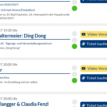
son 2026/2027:
-Schröpf-Arena (Eisstadion)
en vs. EC Bad Nauheim. 26. Heimspiel in der Hauptrunde
 2026/2027.
27 19:30 Uhr
Video-Vors
Faltermeier: Ding Dong
UK - Tagungs- und Veranstaltungszentrum
Ticket kaufe
amm „Ding Dong“
27 20:00 Uhr
Video-Vors
r
tes Kino
Ticket kaufe
it - Im Dreiklang mit mir selbst.
27 20:00 Uhr
langger & Claudia Fenzl
Ticket kaufe