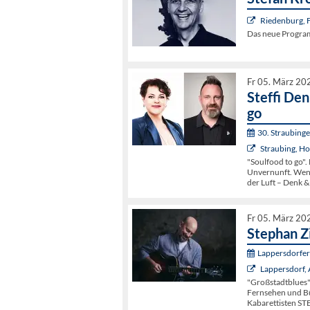
Riedenburg, 
Das neue Program
Fr 05. März 20
Steffi Den
go
30. Straubing
Straubing, Ho
"Soulfood to go".
Unvernunft. Wenn 
der Luft – Denk &
Fr 05. März 20
Stephan Z
Lappersdorfer 
Lappersdorf
"Großstadtblues" 
Fernsehen und Bü
Kabarettisten S