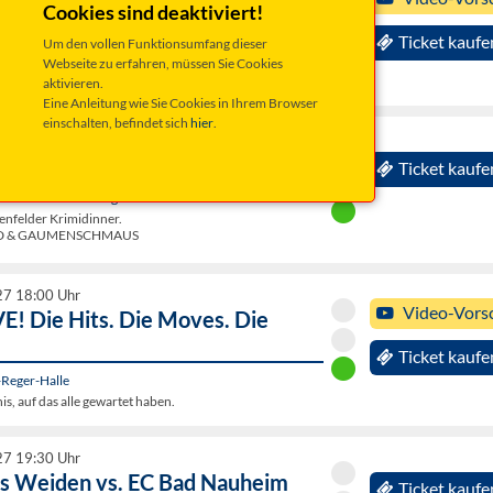
Cookies sind deaktiviert!
ter Speicher
Ticket kaufe
Um den vollen Funktionsumfang dieser
Webseite zu erfahren, müssen Sie Cookies
aktivieren.
Eine Anleitung wie Sie Cookies in Ihrem Browser
einschalten, befindet sich
hier
.
27 16:00 Uhr
hes Geisenfelder Krimidinner
Ticket kaufe
tes Rathaus - Sitzungssaal
enfelder Krimidinner.
 & GAUMENSCHMAUS
27 18:00 Uhr
Video-Vors
E! Die Hits. Die Moves. Die
Ticket kaufe
Reger-Halle
s, auf das alle gewartet haben.
27 19:30 Uhr
ls Weiden vs. EC Bad Nauheim
Ticket kaufe