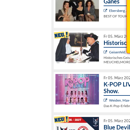
Ganes
Ebersberg, Al
BEST OF TOUR!
Fr 05. März 20
Historisc
Geisenfeld, Al
Historisches Geis
MEUCHELMORD
Fr 05. März 20
K-POP LIV
Show.
Weiden, Max-
Das K-Pop-Erlebni
Fr 05. März 20
Blue Devi