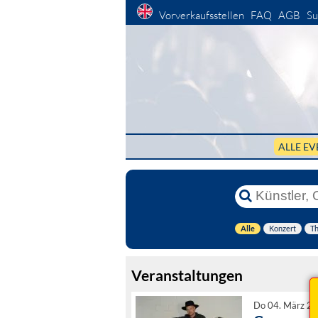
Vorverkaufsstellen
FAQ
AGB
Su
ALLE EV
Alle
Konzert
Th
Veranstaltungen
Do 04. März 20