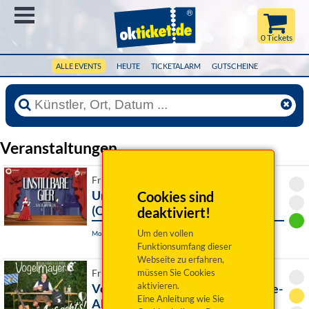
Menü
0 Tickets
ALLE EVENTS
HEUTE
TICKETALARM
GUTSCHEINE
Veranstaltungen
Fr 11. September 2026 20:00 Uhr
Unstillbare Gier... nach Musical!
Cookies sind
(OVIGO sings)
deaktiviert!
Um den vollen
Moosbach, Schloss Burgtreswitz
Funktionsumfang dieser
Webseite zu erfahren,
müssen Sie Cookies
Fr 11. September 2026 20:00 Uhr
aktivieren.
Vogelmayer: Auf geht´s! Premiere-
Eine Anleitung wie Sie
Abend