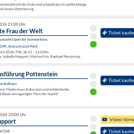
verbindet mit der Erde und schenkt durch sanfte Klänge
und innere Zentrierung.
2026 21:00 Uhr
te Frau der Welt
Ticket kaufe
eumarkt Open Air Sommerkino:
OPf., Arena im LGS-Park
ch 2026, FSK: ab 12 – 123 Min.
te, Isabelle Huppert, Marina Foïs, Raphaël Personnaz
sführung Pottenstein
Ticket kaufe
 Am Rathaus
erer Fledermaus-Exkursion und entdecke die
dieser einzigartigen Tiere der Nacht!
2026 20:00 Uhr
Video-Vors
upport
e Club
Ticket kaufe