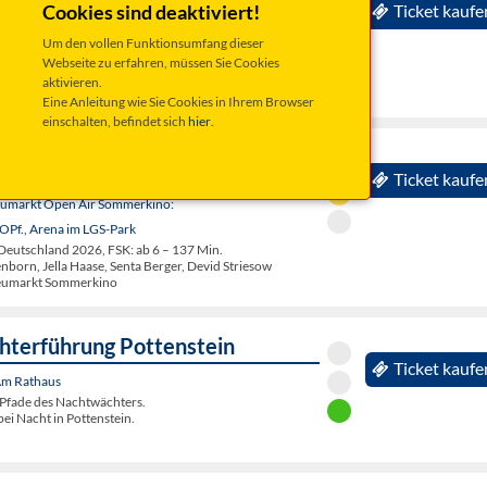
ttcher: Baby Boomer!
Cookies sind deaktiviert!
Ticket kaufe
hloss Oberschwappach - Schlosspark
Um den vollen Funktionsumfang dieser
erschwappach 2026: Ein Comedy-Programm über die
Webseite zu erfahren, müssen Sie Cookies
ste Generation in Deutschland. Auf allen guten
aktivieren.
arettbühnen.
Eine Anleitung wie Sie Cookies in Ihrem Browser
einschalten, befindet sich
hier
.
2026 21:00 Uhr
Lücke, diese entsetzliche Lücke
Ticket kaufe
eumarkt Open Air Sommerkino:
OPf., Arena im LGS-Park
eutschland 2026, FSK: ab 6 – 137 Min.
nborn, Jella Haase, Senta Berger, Devid Striesow
eumarkt Sommerkino
terführung Pottenstein
Ticket kaufe
 Am Rathaus
Pfade des Nachtwächters.
ei Nacht in Pottenstein.