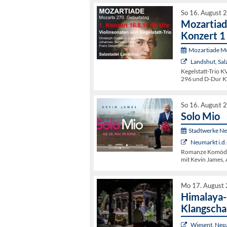
So 16. August 
Mozartiad
Konzert 1
Mozartiade Mo
Landshut, Sal
Kegelstatt-Trio K
296 und D-Dur KV
So 16. August 
Solo Mio
Stadtwerke N
Neumarkt i.d.
Romanze Komödie
mit Kevin James,
Mo 17. August 
Himalaya-
Klangscha
Wiesent, Nep