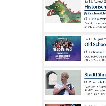
Sa 15. August 
Historisc
Drachenstich F
Furth im Wal
Das Historische K
anschließendem S
Sa 15. August 
Old School
Eschenbach i
OLD SCHOOL BEAC
80's, 90's & 2000
Stadtführ
Kulmbach, Ra
"Verliebt in Kulm
Stadtführung dur
Guide Erich Olbr