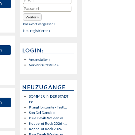
n
Passwort vergessen?
Neu registrieren »
LOGIN:
n
Veranstalter »
Vorverkaufsstelle »
NEUZUGÄNGE
SOMMER IN DER STADT
n
Fe...
KlangHorizonte - Festl...
Son Del Danubio
Blue Devils Weiden vs....
Koppel of Rock 2026 - ...
Koppel of Rock 2026 - ...
Blue Devils Weiden vs....