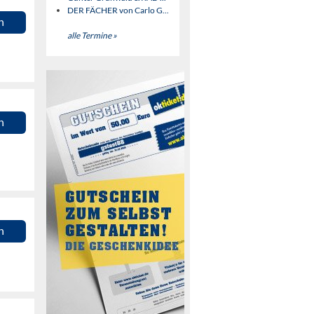
DER FÄCHER von Carlo G...
n
alle Termine »
n
n