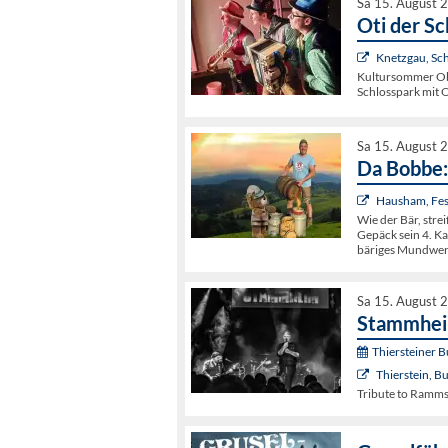
Sa 15. August 
Oti der S
Knetzgau, Sc
Kultursommer Ob
Schlosspark mit 
Sa 15. August 
Da Bobbe:
Hausham, Fes
Wie der Bär, stre
Gepäck sein 4. K
bäriges Mundwer
Sa 15. August 
Stammhe
Thiersteiner 
Thierstein, B
Tribute to Rammst