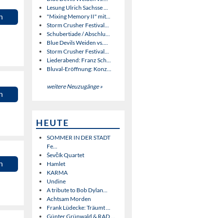
Lesung Ulrich Sachsse ...
n
"Mixing Memory II" mit...
Storm Crusher Festival...
Schubertiade / Abschlu...
Blue Devils Weiden vs....
Storm Crusher Festival...
Liederabend: Franz Sch...
Bluval-Eröffnung: Konz...
weitere Neuzugänge »
n
HEUTE
SOMMER IN DER STADT
Fe...
Ševčík Quartet
n
Hamlet
KARMA
Undine
A tribute to Bob Dylan...
Achtsam Morden
Frank Lüdecke: Träumt ...
Günter Grünwald & RAD ...