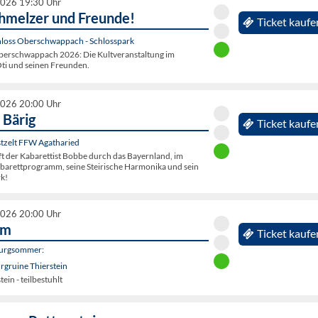
2026 19:30 Uhr
chmelzer und Freunde!
Ticket kaufe
hloss Oberschwappach - Schlosspark
erschwappach 2026: Die Kultveranstaltung im
Oti und seinen Freunden.
2026 20:00 Uhr
 Bärig
Ticket kaufe
tzelt FFW Agatharied
ift der Kabarettist Bobbe durch das Bayernland, im
abarettprogramm, seine Steirische Harmonika und sein
k!
2026 20:00 Uhr
im
Ticket kaufe
Burgsommer:
urgruine Thierstein
ein - teilbestuhlt