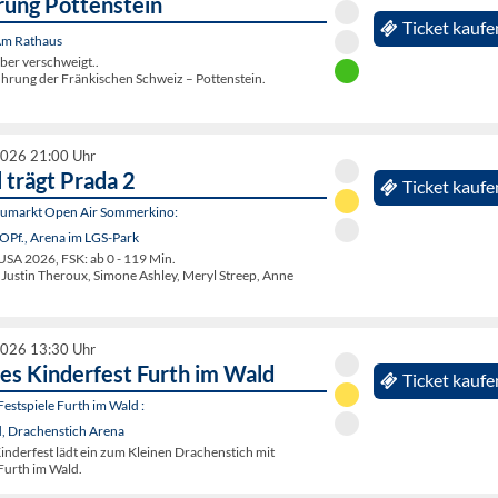
rung Pottenstein
Ticket kaufe
 Am Rathaus
ber verschweigt..
ührung der Fränkischen Schweiz – Pottenstein.
2026 21:00 Uhr
 trägt Prada 2
Ticket kaufe
eumarkt Open Air Sommerkino:
OPf., Arena im LGS-Park
A 2026, FSK: ab 0 - 119 Min.
, Justin Theroux, Simone Ashley, Meryl Streep, Anne
2026 13:30 Uhr
hes Kinderfest Furth im Wald
Ticket kaufe
estspiele Furth im Wald :
d, Drachenstich Arena
inderfest lädt ein zum Kleinen Drachenstich mit
Furth im Wald.