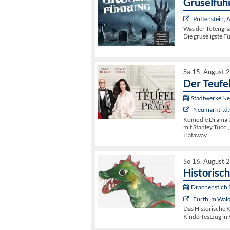
Gruselfüh
Pottenstein,
Was der Totengrä
Die gruseligste F
Sa 15. August 
Der Teufel
Stadtwerke N
Neumarkt i.d.
Komödie Drama US
mit Stanley Tucci
Hataway
So 16. August 
Historisc
Drachenstich F
Furth im Wal
Das Historische K
Kinderfestzug in 