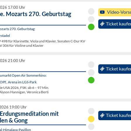
2026 17:00 Uhr
Video-Vors
e. Mozarts 270. Geburtstag
Ticket kaufe
zarts 270. Geburtstag:
zstadel
V 498 für Klarinette, Viola und Klavier, Sonaten C-Dur KV
 306 für Violine und Klavier
2026 21:00 Uhr
Ticket kaufe
eumarkt Open Air Sommerkino:
OPf., Arena im LGS-Park
 USA 2026, FSK: ab 6 – 97 Min.
 Alyson Hannigan, Veronica Berti
2026 19:00 Uhr
Erdungsmeditation mit
Ticket kaufe
len & Gong
al-Himalaya-Pavillon