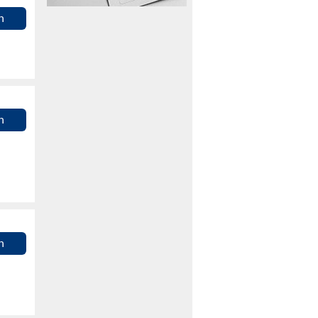
n
n
n