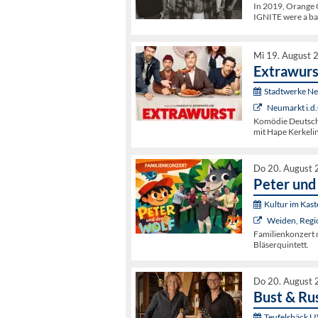
In 2019, Orange C
IGNITE were a ba
Mi 19. August 
Extrawurs
Stadtwerke N
Neumarkt i.d.
Komödie Deutschl
mit Hape Kerkeli
Do 20. August 
Peter und
Kultur im Kas
Weiden, Regi
Familienkonzert 
Bläserquintett.
Do 20. August 
Bust & Ru
Teufelsbäck L