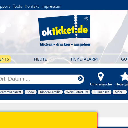
pport
Tools
Kontakt
Impressum
ENTS
HEUTE
TICKETALARM
GU
Umkreissuche
Neuzug
eater/Kabarett
Show
Kinder/Familie
Wort/Foto/Film
Kulinarisch
Mehr ...
2026 19:30 Uhr