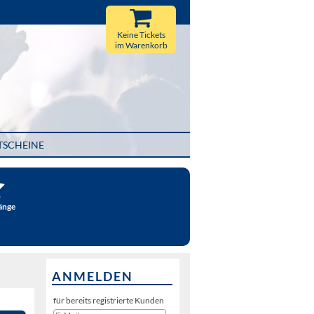
Keine Tickets
im Warenkorb
TSCHEINE
änge
ANMELDEN
für bereits registrierte Kunden