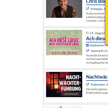
Chris Boe
Knetzgau, Sc
Kultursommer Ob
zahlenmäßig stärk
Comedy- und Kab
Fr 14. August 
Ach diese 
Stadtwerke N
Neumarkt i.d.
Komödie Drama D
mit Michael Witte
Im Stadtwerke N
Nachtwäch
Pottenstein,
Die verborgenen 
Erlebnisführung b