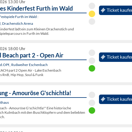
2026 13:30 Uhr
hes Kinderfest Furth im Wald
Ticket kaufe
estspiele Furth im Wald :
d, Drachenstich Arena
inderfest lädt ein zum Kleinen Drachenstich und
pieleparcours in Furth im Wald.
2026 18:00 Uhr
 Beach part 2 - Open Air
Ticket kaufe
.d.OPf., Rußweiher Eschenbach
H part 2 Open Air - Lake Eschenbach
's RnB, Hip Hop, Soul & Funk
ung - Amouröse G'schichtla!
Ticket kaufe
thaus
bach - Amouröse G'schichtla!" Eine historische
ch Kulmbach mit den Buschklopfern und dem beliebten
ich.