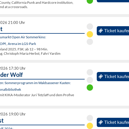
ounty, California Punk and Hardcore institution,
nd at a crossroads.
2026 21:00 Uhr
t
Ticket kaufe
eumarkt Open Air Sommerkino:
OPf., Arena im LGS-Park
and 2025, FSK: ab 12 – 98 Min.
ng, Christoph Maria Herbst, Fahri Yardim
2026 17:30 Uhr
 der Wolf
Ticket kaufe
ten: Sommerprogramm im Waldsassener Kasten:
onalbibliothek
mit KIKA-Moderator Juri Tetzlaff und dem Profive
2026 19:00 Uhr
st
Ticket kaufe
IVE 2026: