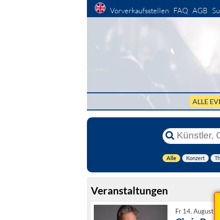
Vorverkaufsstellen
FAQ
AGB
Su
ALLE EV
Alle
Konzert
Th
Veranstaltungen
Fr 14. August 