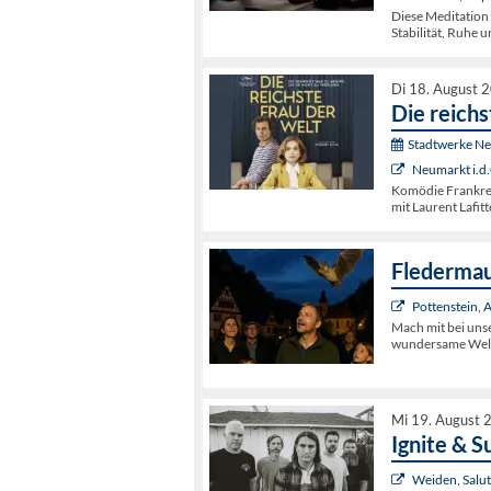
Diese Meditation 
Stabilität, Ruhe 
Di 18. August 
Die reichs
Stadtwerke N
Neumarkt i.d.
Komödie Frankrei
mit Laurent Lafit
Fledermau
Pottenstein,
Mach mit bei uns
wundersame Welt 
Mi 19. August 
Ignite & S
Weiden, Salut