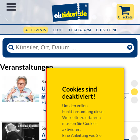
Menü
0 Tickets
ALLE EVENTS
HEUTE
TICKETALARM
GUTSCHEINE
Veranstaltungen
Sa 19. September 2026 20:00 Uhr
Urban Priol: Im Fluss.
Cookies sind
deaktiviert!
Sparkasse Bayreuth Comedy- und Kabarett-
Herbst:
Um den vollen
Bayreuth, Das Zentrum
Funktionsumfang dieser
Webseite zu erfahren,
müssen Sie Cookies
Sa 19. September 2026 20:30 Uhr
aktivieren.
Andreas Kümmert Acoustic Duo
Eine Anleitung wie Sie