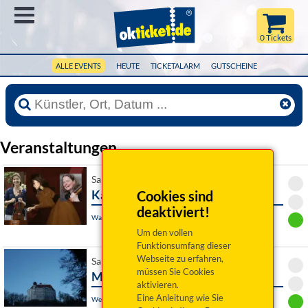
Menü
0 Tickets
ALLE EVENTS
HEUTE
TICKETALARM
GUTSCHEINE
Veranstaltungen
Sa 26. September 2026 19:00 Uhr
Kammerkonzert
Cookies sind
deaktiviert!
Waldsassen, Harmoniesaal
Um den vollen
Funktionsumfang dieser
Webseite zu erfahren,
Sa 26. September 2026 19:00 Uhr
müssen Sie Cookies
Macbeth
aktivieren.
Eine Anleitung wie Sie
Wenzenbach, Schloss Schönberg