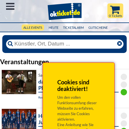
Menü
0 Tickets
ALLE EVENTS
HEUTE
TICKETALARM
GUTSCHEINE
Veranstaltungen
Sa 10. Oktober 2026 19:00 Uhr
da wampert Zodert & da boartert
Cookies sind
Plattert
deaktiviert!
Um den vollen
Roding, Alte Wehrkirche Obertrübenbach
Funktionsumfang dieser
Webseite zu erfahren,
müssen Sie Cookies
Herrenbesuch wird 20! Das
aktivieren.
Jubiläumskonzert
Eine Anleitung wie Sie