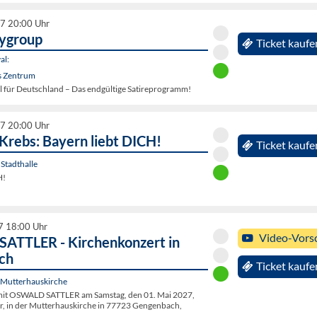
27 20:00 Uhr
oygroup
Ticket kaufe
al:
s Zentrum
l für Deutschland – Das endgültige Satireprogramm!
27 20:00 Uhr
Krebs: Bayern liebt DICH!
Ticket kaufe
Stadthalle
H!
7 18:00 Uhr
Video-Vors
ATTLER - Kirchenkonzert in
ch
Ticket kaufe
Mutterhauskirche
mit OSWALD SATTLER am Samstag, den 01. Mai 2027,
r, in der Mutterhauskirche in 77723 Gengenbach,
.