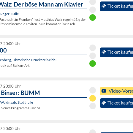
Walz: Der böse Mann am Klavier
Ticket kaufe
Reger-Halle
„Fastnacht in Franken“ liest Matthias Walz regelmäßig der
itprominenz die Leviten. Nun kommt er live nach
27 20:00 Uhr
000
Ticket kaufe
nberg, Historische Druckerei Seidel
rock auf Balkan-Art.
27 20:00 Uhr
Video-Vors
. Binser: BUMM
. Waldnaab, Stadthalle
Ticket kaufe
r: Neues Programm BUMM.
27 20:00 Uhr