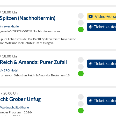
7 18:00 Uhr
Video-Vors
-Spitzen (Nachholtermin)
ehrzweckhalle
Ticket kaufe
ung wurde VERSCHOBEN! Nachholtermin vom
 pure Lebensfreude: Die Brettl-Spitzen feiern bayerische
or, Witz und viel Gefühl zum Mitsingen.
7 18:00 Uhr
 Reich & Amanda: Purer Zufall
Ticket kaufe
RMERO Hotel
gramm von Sebastian Reich & Amanda. Beginn um 18
27 20:00 Uhr
ichl: Grober Unfug
Ticket kaufe
. Waldnaab, Stadthalle
- neues Programm 2026-