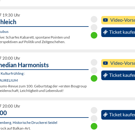
7 19:30 Uhr
Video-Vors
hleich
 kubus
Ticket kaufe
ive: Scharfes Kabarett, spontane Pointen und
rspektiven auf Politik und Zeitgeschehen.
7 20:00 Uhr
Video-Vors
median Harmonists
Kulturfrühling :
Ticket kaufe
, AURELIUM
läums-Revue zum 100. Geburtstag der »ersten Boygroup
Leidenschaft, Leichtigkeit und Lebenslust!
7 20:00 Uhr
000
Ticket kaufe
nberg, Historische Druckerei Seidel
rock auf Balkan-Art.