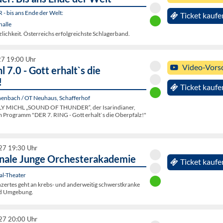
- bis ans Ende der Welt:
Ticket kaufe
halle
lichkeit. Österreichs erfolgreichste Schlagerband.
27 19:00 Uhr
Video-Vors
l 7.0 - Gott erhalt`s die
!
Ticket kaufe
enbach / OT Neuhaus, Schafferhof
 MICHL „SOUND OF THUNDER“, der Isarindianer,
 Programm "DER 7. RING - Gott erhalt`s die Oberpfalz!"
027 19:30 Uhr
onale Junge Orchesterakademie
Ticket kaufe
al-Theater
nzertes geht an krebs- und anderweitig schwerstkranke
nd Umgebung.
027 20:00 Uhr