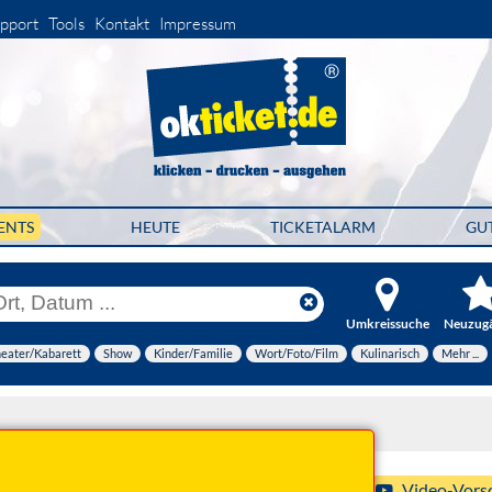
pport
Tools
Kontakt
Impressum
ENTS
HEUTE
TICKETALARM
GU
Umkreissuche
Neuzug
eater/Kabarett
Show
Kinder/Familie
Wort/Foto/Film
Kulinarisch
Mehr ...
27 20:00 Uhr
Video-Vors