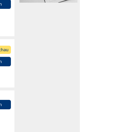
n
chau
n
n