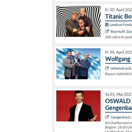
Fr 30. April 20
Titanic B
Leselust-Festiv
Bayreuth, Da
300 Jahre Krawal
Fr 30. April 20
Wolfgang 
Vohenstrauß, 
Bayern liebt DIC
Sa 01. Mai 202
OSWALD S
Gengenba
Gengenbach, 
Kirchenkonzert 
Beginn: 18.00 Uh
Leutkirchstr. 31 a