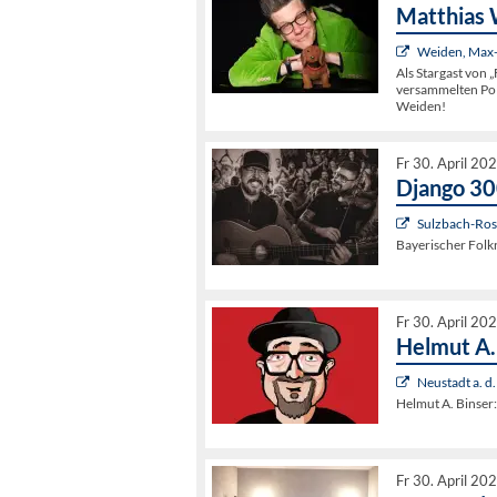
Matthias 
Weiden, Max-
Als Stargast von 
versammelten Pol
Weiden!
Fr 30. April 20
Django 3
Sulzbach-Rose
Bayerischer Folk
Fr 30. April 20
Helmut A
Neustadt a. d
Helmut A. Binse
Fr 30. April 20