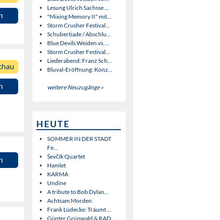
Lesung Ulrich Sachsse ...
n
"Mixing Memory II" mit...
Storm Crusher Festival...
Schubertiade / Abschlu...
Blue Devils Weiden vs....
Storm Crusher Festival...
Liederabend: Franz Sch...
chau
Bluval-Eröffnung: Konz...
n
weitere Neuzugänge »
HEUTE
SOMMER IN DER STADT
Fe...
Ševčík Quartet
n
Hamlet
KARMA
Undine
A tribute to Bob Dylan...
Achtsam Morden
Frank Lüdecke: Träumt ...
Günter Grünwald & RAD ...