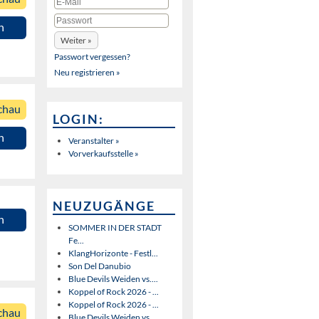
n
Passwort vergessen?
Neu registrieren »
chau
LOGIN:
n
Veranstalter »
Vorverkaufsstelle »
NEUZUGÄNGE
n
SOMMER IN DER STADT
Fe...
KlangHorizonte - Festl...
Son Del Danubio
Blue Devils Weiden vs....
Koppel of Rock 2026 - ...
Koppel of Rock 2026 - ...
chau
Blue Devils Weiden vs....