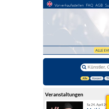
Vorverkaufsstellen
FAQ
AGB
Su
ALLE EV
Alle
Konzert
Th
Veranstaltungen
Sa 24. April 20