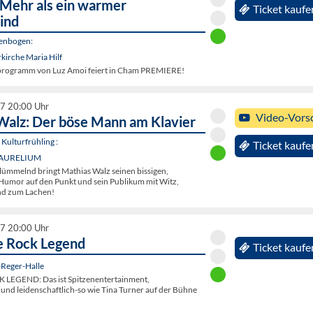
 Mehr als ein warmer
Ticket kaufe
ind
genbogen:
kirche Maria Hilf
tprogramm von Luz Amoi feiert in Cham PREMIERE!
27 20:00 Uhr
Video-Vors
Walz: Der böse Mann am Klavier
Kulturfrühling :
Ticket kaufe
, AURELIUM
 lümmelnd bringt Mathias Walz seinen bissigen,
Humor auf den Punkt und sein Publikum mit Witz,
nd zum Lachen!
27 20:00 Uhr
e Rock Legend
Ticket kaufe
Reger-Halle
 LEGEND: Das ist Spitzenentertainment,
und leidenschaftlich-so wie Tina Turner auf der Bühne