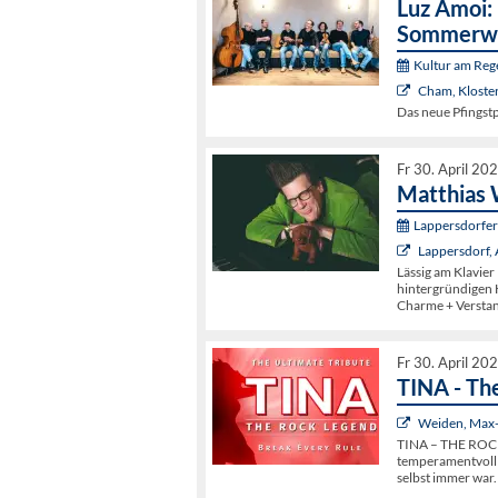
Luz Amoi:
Sommerw
Kultur am Re
Cham, Kloster
Das neue Pfings
Fr 30. April 20
Matthias 
Lappersdorfer 
Lappersdorf
Lässig am Klavier
hintergründigen 
Charme + Versta
Fr 30. April 20
TINA - Th
Weiden, Max-
TINA – THE ROCK
temperamentvoll 
selbst immer war.