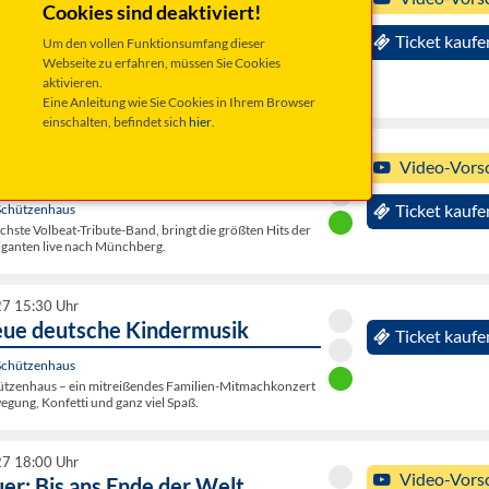
ellner: Schnappschuss!
Cookies sind deaktiviert!
enbach / OT Neuhaus, Schafferhof
Ticket kaufe
Um den vollen Funktionsumfang dieser
 Programm „Schnappschuss!“ holt der bayrische
Webseite zu erfahren, müssen Sie Cookies
 Kabarettist Mathias Kellner zu einem kreativen
aktivieren.
s.
Eine Anleitung wie Sie Cookies in Ihrem Browser
einschalten, befindet sich
hier
.
27 20:00 Uhr
Video-Vors
NTING - Volbeat Tribute Show
Schützenhaus
Ticket kaufe
chste Volbeat-Tribute-Band, bringt die größten Hits der
ganten live nach Münchberg.
27 15:30 Uhr
eue deutsche Kindermusik
Ticket kaufe
Schützenhaus
hützenhaus – ein mitreißendes Familien-Mitmachkonzert
egung, Konfetti und ganz viel Spaß.
27 18:00 Uhr
Video-Vors
er: Bis ans Ende der Welt