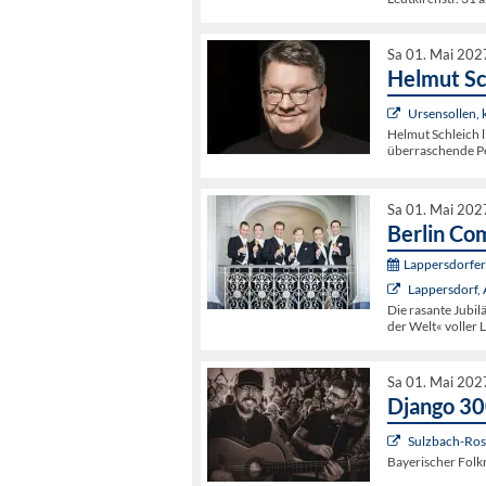
Sa 01. Mai 202
Helmut Sc
Ursensollen,
Helmut Schleich l
überraschende Pe
Sa 01. Mai 202
Berlin Co
Lappersdorfer 
Lappersdorf
Die rasante Jubi
der Welt« voller 
Sa 01. Mai 202
Django 3
Sulzbach-Rose
Bayerischer Folk