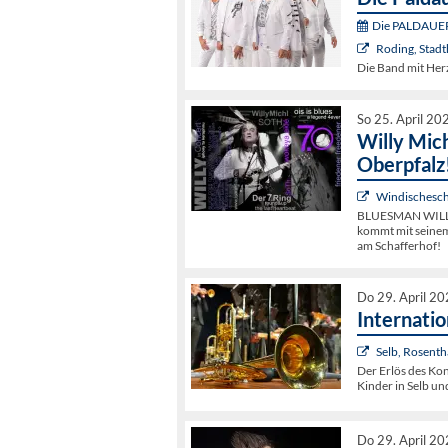
Die PALDAUER 
Roding, Stadt
Die Band mit Herz
So 25. April 20
Willy Mich
Oberpfalz
Windischesch
BLUESMAN WILLY
kommt mit seinem
am Schafferhof!
Do 29. April 2
Internati
Selb, Rosenth
Der Erlös des Ko
Kinder in Selb u
Do 29. April 2