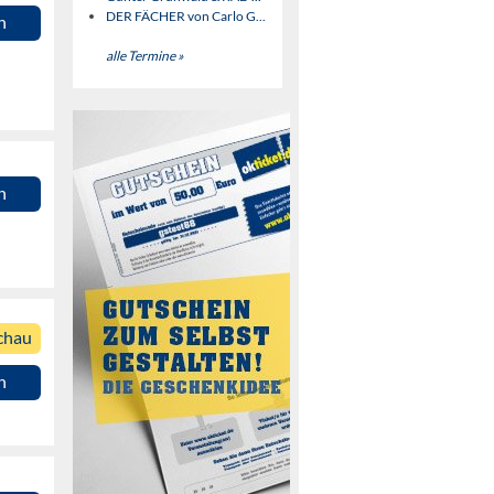
DER FÄCHER von Carlo G...
n
alle Termine »
n
chau
n