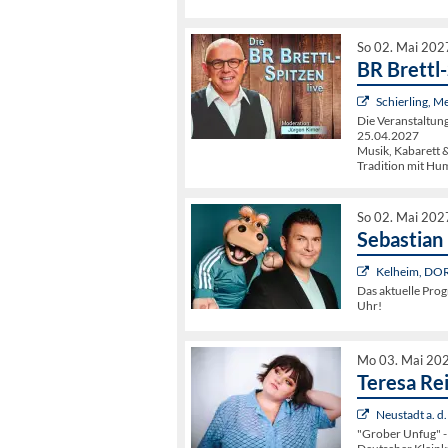
So 02. Mai 202
BR Brettl
Schierling, M
Die Veranstalt
25.04.2027
Musik, Kabarett &
Tradition mit Hum
So 02. Mai 202
Sebastian
Kelheim, DO
Das aktuelle Pro
Uhr!
Mo 03. Mai 20
Teresa Re
Neustadt a. d
"Grober Unfug" 