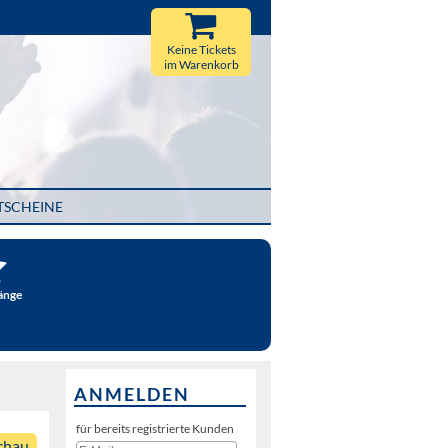
Keine Tickets
im Warenkorb
TSCHEINE
änge
ANMELDEN
für bereits registrierte Kunden
chau