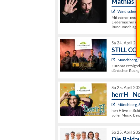
Mathias K
Windischesch
Mit seinem neuen
Liedermacher und
Rundumschlag au
Sa 24. April 20
STILL COU
Münchberg, 
Europas erfolgrei
dänischen Rockgi
So 25. April 20
herrH - N
Münchberg, 
herrH live im Sc
voller Musik, Bew
So 25. April 20
Die Paldau