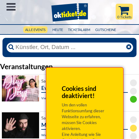
Menü
0 Tickets
ALLE EVENTS
HEUTE
TICKETALARM
GUTSCHEINE
Veranstaltungen
Sa 24. April 2027 20:00 Uhr
Eva Karl Faltermeier: Ding Dong
Cookies sind
deaktiviert!
Viechtach, Stadthalle
Um den vollen
Funktionsumfang dieser
Webseite zu erfahren,
Sa 24. April 2027 20:00 Uhr
müssen Sie Cookies
Mathias Kellner: Schnappschuss!
aktivieren.
Eine Anleitung wie Sie
Windischeschenbach / OT Neuhaus, Schafferhof