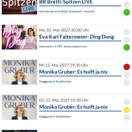
BR Brettl-Spitzen LIVE
Neunburg vorm Wald, Stadtpark - Festzelt
Mo 10. Mai 2027 20:00 Uhr
Eva Karl Faltermeier: Ding Dong
Neumarkt i.d.OPf., Johanneszentrum
Mi 12. Mai 2027 19:30 Uhr
Monika Gruber: Es huift ja nix
Deggendorf, Stadthallen
Do 13. Mai 2027 19:30 Uhr
Monika Gruber: Es huift ja nix
Deggendorf, Stadthallen