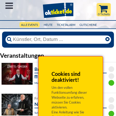
Menü
0 Tickets
ALLE EVENTS
HEUTE
TICKETALARM
GUTSCHEINE
Veranstaltungen
Brettl-Spitzen
Cookies sind
Brettl-Spitzen: 1 TV-Aufzeichnung Feber:
deaktiviert!
München, Hofbräuhaus
Um den vollen
Funktionsumfang dieser
Webseite zu erfahren,
Fr 19. Februar 2027 19:00 Uhr
müssen Sie Cookies
Neues vom Oarzgrowa
aktivieren.
Eine Anleitung wie Sie
Sulzbach-Rosenberg, Hotel Gasthof "Zum Bartl"