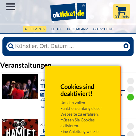
Menü
0 Tickets
ALLE EVENTS
HEUTE
TICKETALARM
GUTSCHEINE
Veranstaltungen
Sa 12. September 2026 19:30 Uhr
The Ballroomshakers
Cookies sind
deaktiviert!
Theater & Konzerte der Stadt Tirschenreuth
2026/2027:
Um den vollen
Tirschenreuth, Kultur- und VAZ Kettelerhaus
Funktionsumfang dieser
Webseite zu erfahren,
müssen Sie Cookies
Sa 12. September 2026 20:00 Uhr
aktivieren.
„Hamlet for you“
Eine Anleitung wie Sie