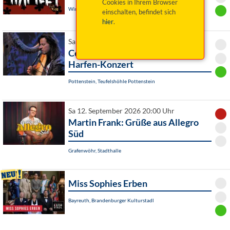
Cookies in Ihrem Browser
Windischeschenbach / OT Neuhaus, Schafferhof
einschalten, befindet sich
hier
.
Sa 12. September 2026 20:00 Uhr
Celtic feelings - romantisches
Harfen-Konzert
Pottenstein, Teufelshöhle Pottenstein
Sa 12. September 2026 20:00 Uhr
Martin Frank: Grüße aus Allegro
Süd
Grafenwöhr, Stadthalle
Miss Sophies Erben
Bayreuth, Brandenburger Kulturstadl