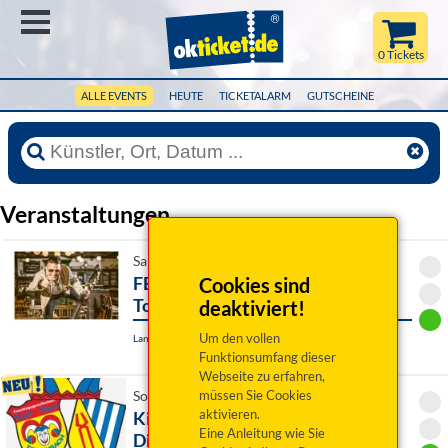
Menü
0 Tickets
ALLE EVENTS
HEUTE
TICKETALARM
GUTSCHEINE
Veranstaltungen
Sa 30. Januar 2027 21:00 Uhr
FENZL & Bäänd - BIERDRINGA-
Cookies sind
Tour
deaktiviert!
Um den vollen
Landshut, Rocketclub
Funktionsumfang dieser
Webseite zu erfahren,
müssen Sie Cookies
So 31. Januar 2027 14:00 Uhr
aktivieren.
Kinderfasching FG Lari-Fari
Eine Anleitung wie Sie
Diesenbach e.V.