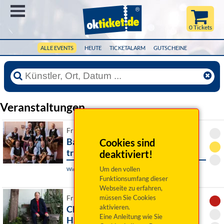
Menü
0 Tickets
ALLE EVENTS
HEUTE
TICKETALARM
GUTSCHEINE
Veranstaltungen
Fr 04. September 2026 20:00 Uhr
Bayerisch Steirische Nacht -Zoigl
Cookies sind
trifft Schilcher
deaktiviert!
Um den vollen
Windischeschenbach / OT Neuhaus, Schafferhof
Funktionsumfang dieser
Webseite zu erfahren,
müssen Sie Cookies
Fr 04. September 2026 20:00 Uhr
aktivieren.
Charles Bukowski: Ein Abend mit
Eine Anleitung wie Sie
Hank