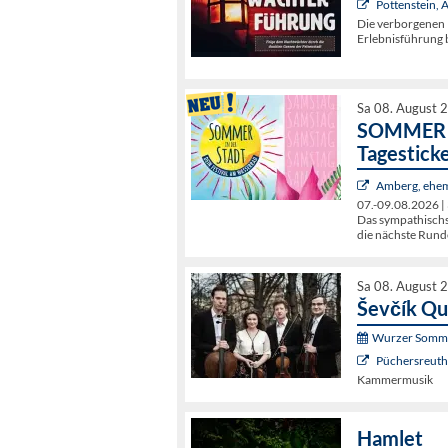
Pottenstein,
Die verborgenen 
Erlebnisführung b
Sa 08. August 
SOMMER I
Tagestick
Amberg, ehem
07.-09.08.2026 | 
Das sympathischst
die nächste Rund
Sa 08. August 
Ševčík Qu
Wurzer Somme
Püchersreuth 
Kammermusik
Hamlet