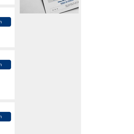
n
n
n