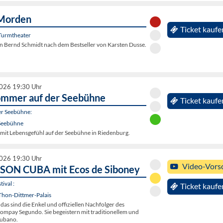
Morden
Ticket kaufe
Turmtheater
 Bernd Schmidt nach dem Bestseller von Karsten Dusse.
2026 19:30 Uhr
ommer auf der Seebühne
Ticket kaufe
r Seebühne:
Seebühne
it Lebensgefühl auf der Seebühne in Riedenburg.
2026 19:30 Uhr
Video-Vors
SON CUBA mit Ecos de Siboney
ival :
Ticket kaufe
Thon-Dittmer-Palais
 das sind die Enkel und offiziellen Nachfolger des
mpay Segundo. Sie begeistern mit traditionellem und
ubano.