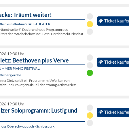
ecke: Träumt weiter!
Ticket kaufe
 Kleinkunstbühne STATT-THEATER
Träumt weiter!" Das brandneue Programm des
eiters der "Stachelschweine". Foto: Derdehmel/Urbschat
2026 19:30 Uhr
ietz: Beethoven plus Verve
Ticket kaufe
UMMER PIANO FESTIVAL:
ttelbergkirche
hanna Dietz spielt ein Programm mit Werken von
cz und Prokofjew als Teil der "Young Artist Series:
2026 19:30 Uhr
lzer Soloprogramm: Lustig und
Ticket kaufe
hloss Oberschwappach - Schlosspark