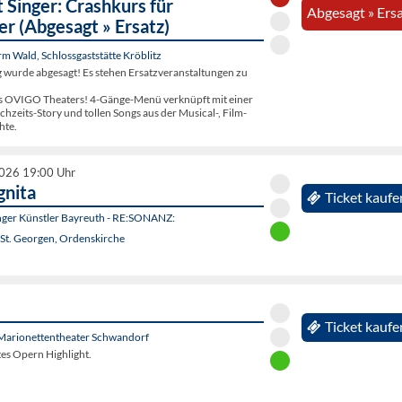
 Singer: Crashkurs für
Abgesagt » Ers
er (Abgesagt » Ersatz)
 Wald, Schlossgaststätte Kröblitz
g wurde abgesagt! Es stehen Ersatzveranstaltungen zu
s OVIGO Theaters! 4-Gänge-Menü verknüpft mit einer
zeits-Story und tollen Songs aus der Musical-, Film-
hte.
2026 19:00 Uhr
gnita
Ticket kaufe
unger Künstler Bayreuth - RE:SONANZ:
 St. Georgen, Ordenskirche
Ticket kaufe
Marionettentheater Schwandorf
ltes Opern Highlight.