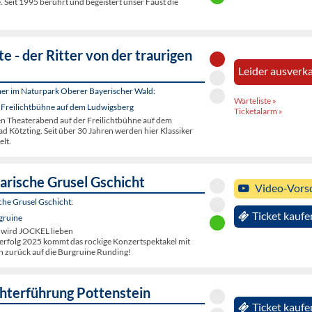
. Seit 1995 berührt und begeistert unser Faust die
e - der Ritter von der traurigen
Leider ausverka
er im Naturpark Oberer Bayerischer Wald:
Warteliste »
 Freilichtbühne auf dem Ludwigsberg
Ticketalarm »
en Theaterabend auf der Freilichtbühne auf dem
d Kötzting. Seit über 30 Jahren werden hier Klassiker
elt.
arische Grusel Gschicht
Video-Vors
che Grusel Gschicht:
Ticket kaufe
gruine
 wird JOCKEL lieben
rfolg 2025 kommt das rockige Konzertspektakel mit
 zurück auf die Burgruine Runding!
terführung Pottenstein
Ticket kaufe