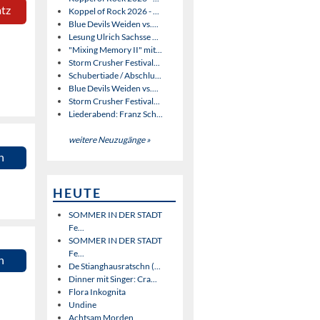
atz
Koppel of Rock 2026 - ...
Blue Devils Weiden vs....
Lesung Ulrich Sachsse ...
"Mixing Memory II" mit...
Storm Crusher Festival...
Schubertiade / Abschlu...
Blue Devils Weiden vs....
Storm Crusher Festival...
Liederabend: Franz Sch...
weitere Neuzugänge »
n
HEUTE
SOMMER IN DER STADT
Fe...
SOMMER IN DER STADT
Fe...
n
De Stianghausratschn (...
Dinner mit Singer: Cra...
Flora Inkognita
Undine
Achtsam Morden