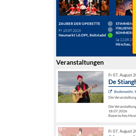
ZAUBER DER OPERETTE
STIMMEN D
ITALIENISC
Fr 18.09.2026
SOMMERN
Neumarkt i.d.OPf., Reitstadel
Sa 22.08.20
Hirschau, Sc
Veranstaltungen
Fr 07. August 
De Stiang
Bodenwöhr, 
Die Veranstaltu
Die Veranstalt
18.07.2026
Bayerisches Musi
Fr 07. August 