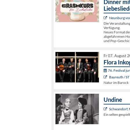
Dinner mit
Liebeslied
Neunburg vorm
Die Veranstaltun
Verfügung.
Neues Format de
abgefahrenen Hoch
und Pop-Geschic
Fr 07. August 
Flora Inko
76. Festival j
Bayreuth / ST
Natur im Barock
Undine
Schwandorf, 
Ein selten gespie