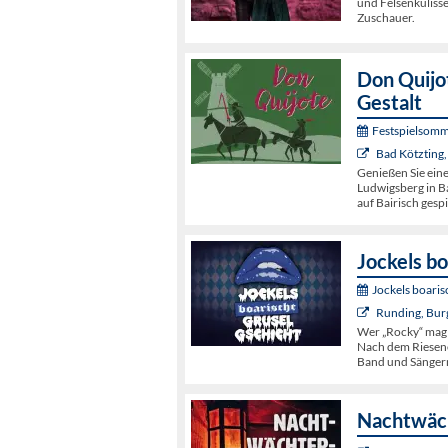
und Felsenkulisse
Zuschauer.
Don Quijot
Gestalt
Festspielsomm
Bad Kötzting,
Genießen Sie ein
Ludwigsberg in Ba
auf Bairisch gespi
Jockels bo
Jockels boaris
Runding, Bur
Wer „Rocky“ mag
Nach dem Riesene
Band und Sängern
Nachtwäch