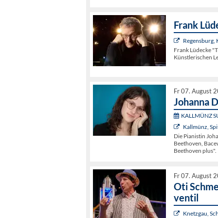
Frank Lüd
Regensburg,
Frank Lüdecke "
Künstlerischen L
Fr 07. August 
Johanna D
KALLMÜNZ S
Kallmünz, Spi
Die Pianistin Jo
Beethoven, Bacewi
Beethoven plus".
Fr 07. August 
Oti Schme
ventil
Knetzgau, Sc