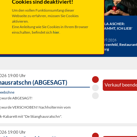
Cookies sind deaktiviert!
Um den vollen Funktionsumfang dieser
Webseite zu erfahren, müssen Sie Cookies
aktivieren.
ER BERGE:
HERRENBESUCH WIRD 20!
ANGELA ASCHER:
Eine Anleitung wie Sie Cookies in Ihrem Browser
HE
DAS JUBILÄUMSKONZERT
VERDAMMT, ICH LIEB'
einschalten, befindet sich
hier
.
ACHT
MICH.
verschiedene Termine
26
Taufkirchen, Kultur &
Sa 19.09.2026
hlosshof
Kongress Zentrum
Schwarzenfeld, Restauran
Miesberg
2026 19:00 Uhr
hausratschn (ABGESAGT)
Verkauf beende
Seebühne
ng wurde ABGESAGT!
ung wurde VERSCHOBEN! Nachholtermin vom
k-Kabarett mit "De Stianghausratschn".
2026 19:00 Uhr