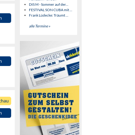
DIS M - Sommer auf der...
FESTIVAL SON CUBA mit ...
Frank Lüdecke: Träumt ...
n
alle Termine »
n
chau
n