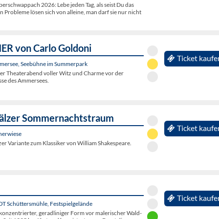
rschwappach 2026: Lebe jeden Tag, als seist Du das
en Probleme lösen sich von alleine, man darf sie nur nicht
R von Carlo Goldoni
Ticket kaufe
mersee, Seebühne im Summerpark
her Theaterabend voller Witz und Charme vor der
sse des Ammersees.
fälzer Sommernachtstraum
Ticket kaufe
nerwiese
er Variante zum Klassiker von William Shakespeare.
Ticket kaufe
 OT Schüttersmühle, Festspielgelände
konzentrierter, geradliniger Form vor malerischer Wald-