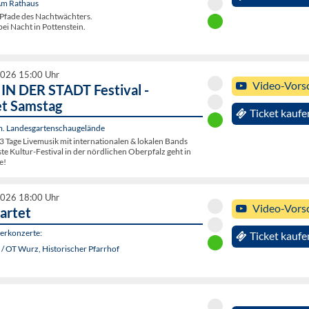
 Am Rathaus
Pfade des Nachtwächters.
ei Nacht in Pottenstein.
2026 15:00 Uhr
Video-Vors
N DER STADT Festival -
et Samstag
Ticket kaufe
. Landesgartenschaugelände
3 Tage Livemusik mit internationalen & lokalen Bands
e Kultur-Festival in der nördlichen Oberpfalz geht in
e!
2026 18:00 Uhr
Video-Vors
artet
rkonzerte:
Ticket kaufe
/ OT Wurz, Historischer Pfarrhof