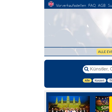
Vorverkaufsstellen
FAQ
AGB
Su
ALLE EV
Alle
Konzert
Th