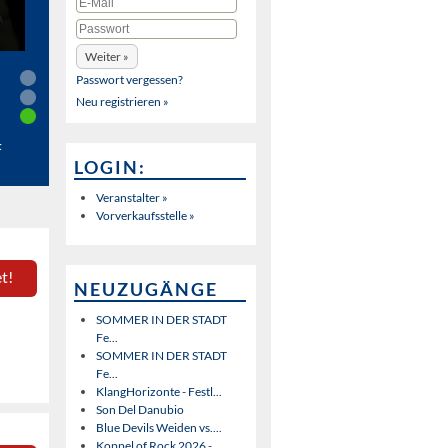
Passwort vergessen?
Neu registrieren »
t
LOGIN:
Veranstalter »
Vorverkaufsstelle »
t!
NEUZUGÄNGE
SOMMER IN DER STADT
Fe...
SOMMER IN DER STADT
Fe...
KlangHorizonte - Festl...
Son Del Danubio
Blue Devils Weiden vs....
Koppel of Rock 2026 - ...