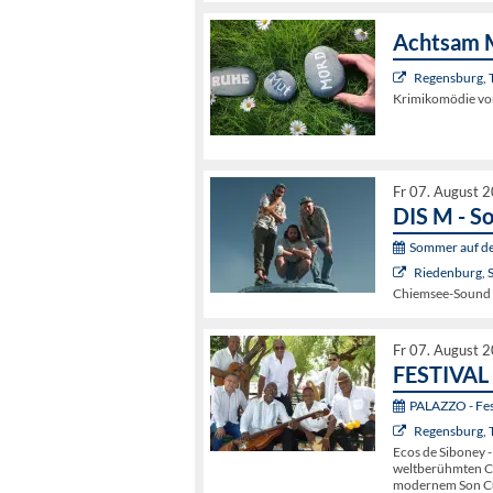
Achtsam 
Regensburg, 
Krimikomödie von
Fr 07. August 
DIS M - S
Sommer auf de
Riedenburg, 
Chiemsee-Sound m
Fr 07. August 
FESTIVAL 
PALAZZO - Fest
Regensburg, 
Ecos de Siboney -
weltberühmten Co
modernem Son C