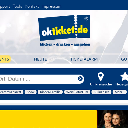
pport
Tools
Kontakt
Impressum
ENTS
HEUTE
TICKETALARM
GU
Umkreissuche
Neuzug
eater/Kabarett
Show
Kinder/Familie
Wort/Foto/Film
Kulinarisch
Mehr ...