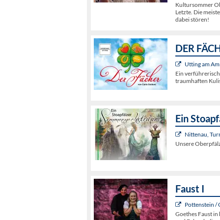
Kultursommer Obe
Letzte. Die meist
dabei stören!
DER FÄCHE
Utting am Am
Ein verführerisc
traumhaften Kuli
Ein Stoap
Nittenau, Tur
Unsere Oberpfälz
Faust I
Pottenstein /
Goethes Faust in 