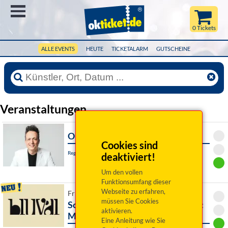
Menü
0 Tickets
ALLE EVENTS
HEUTE
TICKETALARM
GUTSCHEINE
Veranstaltungen
Olaf Bossi: Generation XY
Cookies sind
Regensburg, Kleinkunstbühne STATT-THEATER
deaktiviert!
Um den vollen
Funktionsumfang dieser
Webseite zu erfahren,
Fr 11. September 2026 19:30 Uhr
müssen Sie Cookies
Schubertiade / Abschlusskonzert:
aktivieren.
Meisterkurs Lied
Eine Anleitung wie Sie