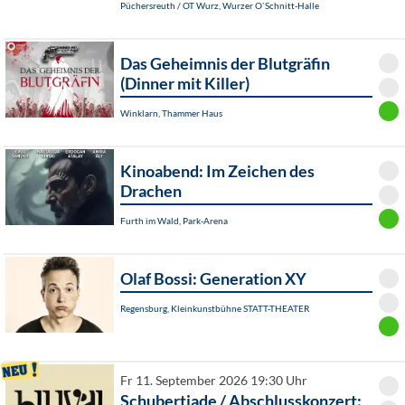
Püchersreuth / OT Wurz, Wurzer O`Schnitt-Halle
Das Geheimnis der Blutgräfin
(Dinner mit Killer)
Winklarn, Thammer Haus
Kinoabend: Im Zeichen des
Drachen
Furth im Wald, Park-Arena
Olaf Bossi: Generation XY
Regensburg, Kleinkunstbühne STATT-THEATER
Fr 11. September 2026 19:30 Uhr
Schubertiade / Abschlusskonzert: