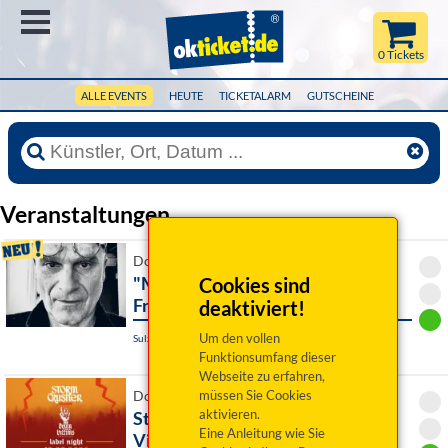
Menü
0 Tickets
ALLE EVENTS
HEUTE
TICKETALARM
GUTSCHEINE
Veranstaltungen
Do 10. September 2026 19:00 Uhr
"Mixing Memory II" mit Werner
Cookies sind
Fritsch
deaktiviert!
Um den vollen
Sulzbach-Rosenberg, Literaturhaus Oberpfalz
Funktionsumfang dieser
Webseite zu erfahren,
müssen Sie Cookies
Do 10. September 2026 19:00 Uhr
aktivieren.
Storm Crusher 2026 - Dying
Eine Anleitung wie Sie
Victims Label Night