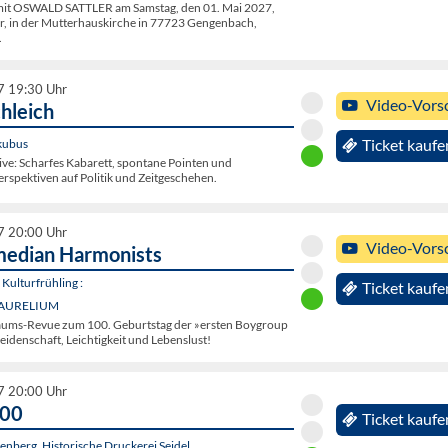
mit OSWALD SATTLER am Samstag, den 01. Mai 2027,
r, in der Mutterhauskirche in 77723 Gengenbach,
.
7 19:30 Uhr
Video-Vors
hleich
 kubus
Ticket kaufe
ive: Scharfes Kabarett, spontane Pointen und
rspektiven auf Politik und Zeitgeschehen.
7 20:00 Uhr
Video-Vors
median Harmonists
Kulturfrühling :
Ticket kaufe
, AURELIUM
läums-Revue zum 100. Geburtstag der »ersten Boygroup
Leidenschaft, Leichtigkeit und Lebenslust!
7 20:00 Uhr
000
Ticket kaufe
nberg, Historische Druckerei Seidel