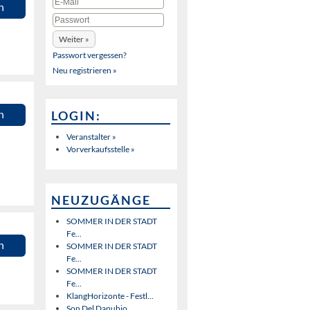
n
Passwort vergessen?
Neu registrieren »
LOGIN:
n
Veranstalter »
Vorverkaufsstelle »
NEUZUGÄNGE
SOMMER IN DER STADT
Fe...
n
SOMMER IN DER STADT
Fe...
SOMMER IN DER STADT
Fe...
KlangHorizonte - Festl...
Son Del Danubio