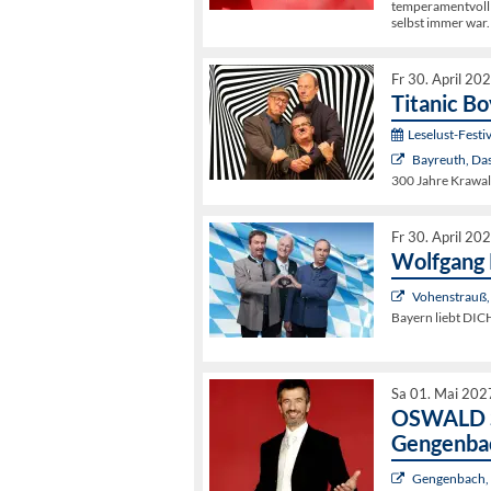
temperamentvoll 
selbst immer war.
Fr 30. April 20
Titanic B
Leselust-Festiv
Bayreuth, Da
300 Jahre Krawal
Fr 30. April 20
Wolfgang 
Vohenstrauß, 
Bayern liebt DIC
Sa 01. Mai 202
OSWALD S
Gengenba
Gengenbach, 