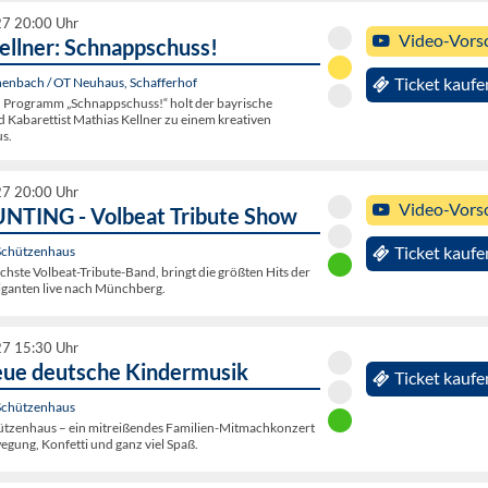
27 20:00 Uhr
Video-Vors
ellner: Schnappschuss!
enbach / OT Neuhaus, Schafferhof
Ticket kaufe
 Programm „Schnappschuss!“ holt der bayrische
 Kabarettist Mathias Kellner zu einem kreativen
s.
27 20:00 Uhr
Video-Vors
NTING - Volbeat Tribute Show
Schützenhaus
Ticket kaufe
chste Volbeat-Tribute-Band, bringt die größten Hits der
ganten live nach Münchberg.
27 15:30 Uhr
eue deutsche Kindermusik
Ticket kaufe
Schützenhaus
hützenhaus – ein mitreißendes Familien-Mitmachkonzert
egung, Konfetti und ganz viel Spaß.