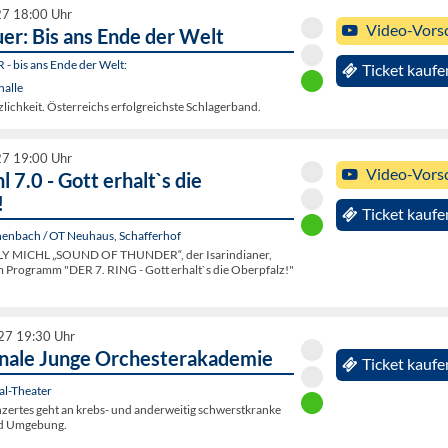
27 18:00 Uhr
Video-Vors
er: Bis ans Ende der Welt
- bis ans Ende der Welt:
Ticket kaufe
halle
lichkeit. Österreichs erfolgreichste Schlagerband.
27 19:00 Uhr
Video-Vors
l 7.0 - Gott erhalt`s die
!
Ticket kaufe
enbach / OT Neuhaus, Schafferhof
 MICHL „SOUND OF THUNDER“, der Isarindianer,
 Programm "DER 7. RING - Gott erhalt`s die Oberpfalz!"
027 19:30 Uhr
onale Junge Orchesterakademie
Ticket kaufe
al-Theater
nzertes geht an krebs- und anderweitig schwerstkranke
nd Umgebung.