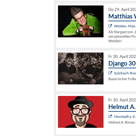
Do 29. April 2
Matthias 
Weiden, Max-
Als Stargast von 
versammelten Pol
Weiden!
Fr 30. April 20
Django 3
Sulzbach-Rose
Bayerischer Folk
Fr 30. April 20
Helmut A
Neustadt a. d
Helmut A. Binse