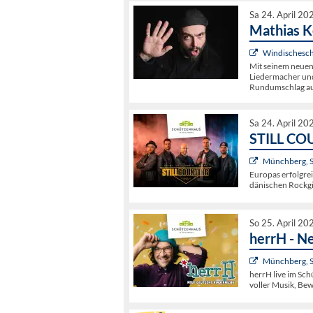
Sa 24. April 20
Mathias K
Windischesch
Mit seinem neuen
Liedermacher und
Rundumschlag au
Sa 24. April 20
STILL COU
Münchberg, 
Europas erfolgrei
dänischen Rockgi
So 25. April 20
herrH - N
Münchberg, 
herrH live im Sc
voller Musik, Bew