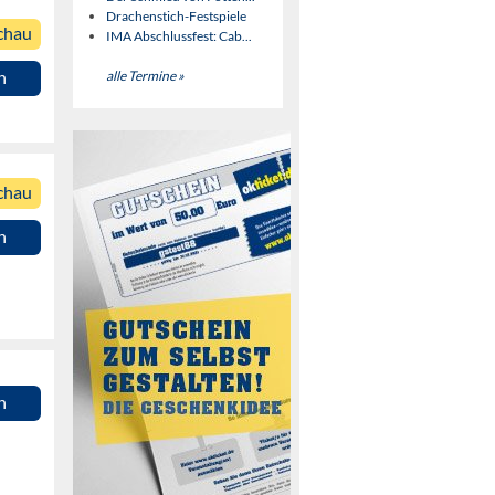
Drachenstich-Festspiele
chau
IMA Abschlussfest: Cab...
alle Termine »
n
chau
n
n