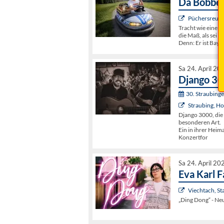
Da Bobbe 
Püchersreuth
Tracht wie eine R
die Maß, als sei s
Denn: Er ist Bayer
Sa 24. April 20
Django 30
30. Straubing
Straubing, Ho
Django 3000, die
besonderen Art.
Ein in ihrer Hei
Konzertfor
Sa 24. April 20
Eva Karl 
Viechtach, St
„Ding Dong“ - Ne