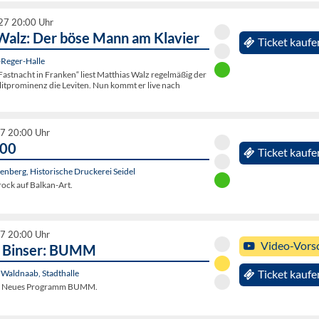
027 20:00 Uhr
Walz: Der böse Mann am Klavier
Ticket kaufe
Reger-Halle
„Fastnacht in Franken“ liest Matthias Walz regelmäßig der
itprominenz die Leviten. Nun kommt er live nach
27 20:00 Uhr
000
Ticket kaufe
nberg, Historische Druckerei Seidel
rock auf Balkan-Art.
27 20:00 Uhr
Video-Vors
. Binser: BUMM
. Waldnaab, Stadthalle
Ticket kaufe
r: Neues Programm BUMM.