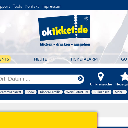
pport
Tools
Kontakt
Impressum
ENTS
HEUTE
TICKETALARM
GU
Umkreissuche
Neuzug
eater/Kabarett
Show
Kinder/Familie
Wort/Foto/Film
Kulinarisch
Mehr ...
27 20:00 Uhr