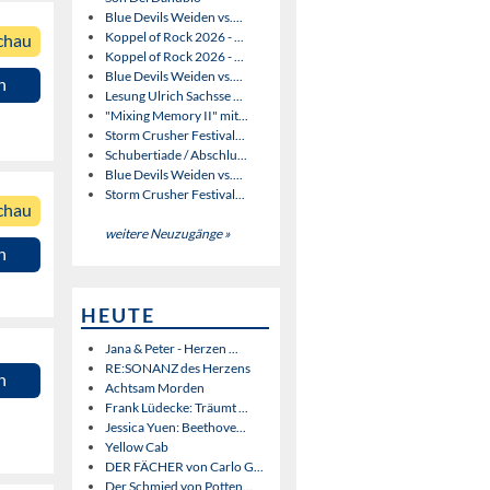
Blue Devils Weiden vs....
Koppel of Rock 2026 - ...
chau
Koppel of Rock 2026 - ...
Blue Devils Weiden vs....
n
Lesung Ulrich Sachsse ...
"Mixing Memory II" mit...
Storm Crusher Festival...
Schubertiade / Abschlu...
Blue Devils Weiden vs....
Storm Crusher Festival...
chau
weitere Neuzugänge »
n
HEUTE
Jana & Peter - Herzen ...
RE:SONANZ des Herzens
n
Achtsam Morden
Frank Lüdecke: Träumt ...
Jessica Yuen: Beethove...
Yellow Cab
DER FÄCHER von Carlo G...
Der Schmied von Potten...