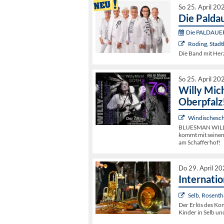
So 25. April 20
Die Paldau
Die PALDAUER 
Roding, Stadt
Die Band mit Herz
So 25. April 20
Willy Mich
Oberpfalz
Windischesch
BLUESMAN WILLY
kommt mit seinem
am Schafferhof!
Do 29. April 2
Internati
Selb, Rosenth
Der Erlös des Ko
Kinder in Selb u