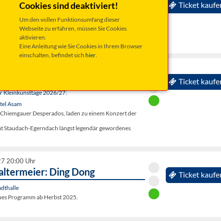
- A Bayer derf des
Cookies sind deaktiviert!
Ticket kaufe
 / OT Wurz, Wurzer O`Schnitt-Halle
Um den vollen Funktionsumfang dieser
üstung, Dialekt den man nicht immer versteht und er hebt
Webseite zu erfahren, müssen Sie Cookies
ie ein olympisches Sportgerät. Und er derf des.
aktivieren.
.
Eine Anleitung wie Sie Cookies in Ihrem Browser
einschalten, befindet sich
hier
.
27 20:00 Uhr
00: unplugged-Tour 2027
Ticket kaufe
er Kleinkunsttage 2026/27:
tel Asam
 Chiemgauer Desperados, laden zu einem Konzert der
mat Staudach-Egerndach längst legendär gewordenes
27 20:00 Uhr
Faltermeier: Ding Dong
Ticket kaufe
adthalle
ues Programm ab Herbst 2025.