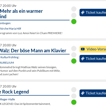
27 20:00 Uhr
 Mehr als ein warmer
Ticket kaufe
ind
genbogen:
kirche Maria Hilf
tprogramm von Luz Amoi feiert in Cham PREMIERE!
27 20:00 Uhr
Video-Vors
Walz: Der böse Mann am Klavier
Kulturfrühling :
Ticket kaufe
, AURELIUM
 lümmelnd bringt Mathias Walz seinen bissigen,
Humor auf den Punkt und sein Publikum mit Witz,
nd zum Lachen!
27 20:00 Uhr
e Rock Legend
Ticket kaufe
Reger-Halle
 LEGEND: Das ist Spitzenentertainment,