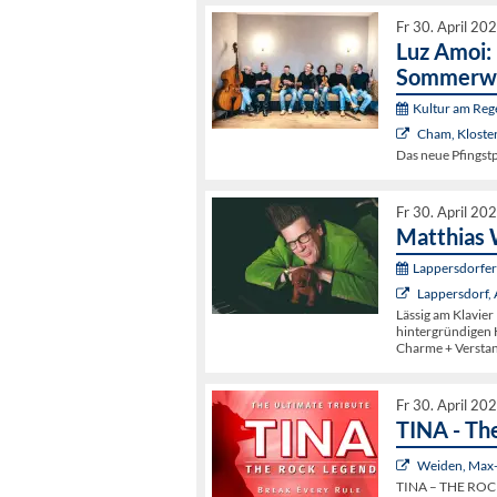
Fr 30. April 20
Luz Amoi:
Sommerw
Kultur am Re
Cham, Kloster
Das neue Pfings
Fr 30. April 20
Matthias 
Lappersdorfer 
Lappersdorf
Lässig am Klavier
hintergründigen 
Charme + Versta
Fr 30. April 20
TINA - Th
Weiden, Max-
TINA – THE ROCK