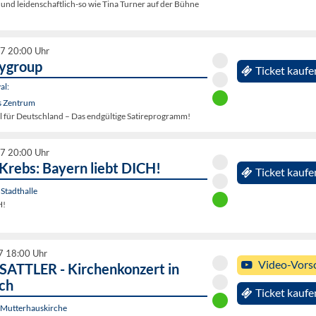
und leidenschaftlich-so wie Tina Turner auf der Bühne
27 20:00 Uhr
oygroup
Ticket kaufe
al:
s Zentrum
l für Deutschland – Das endgültige Satireprogramm!
27 20:00 Uhr
Krebs: Bayern liebt DICH!
Ticket kaufe
Stadthalle
H!
7 18:00 Uhr
Video-Vors
ATTLER - Kirchenkonzert in
ch
Ticket kaufe
Mutterhauskirche