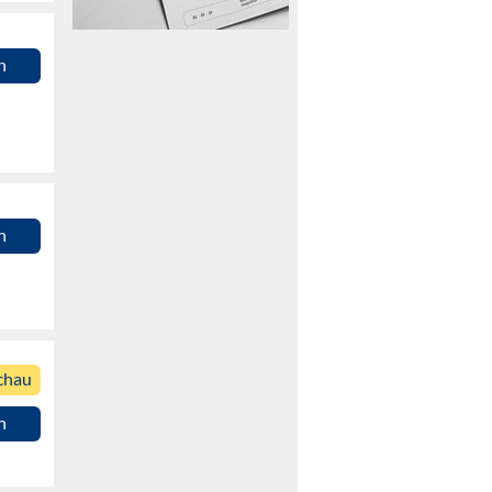
n
n
chau
n