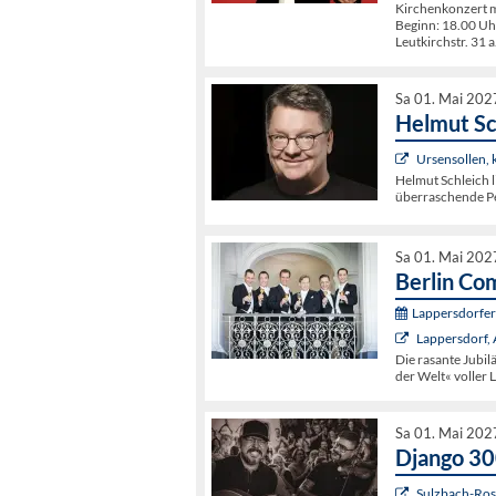
Kirchenkonzert 
Beginn: 18.00 Uh
Leutkirchstr. 31 a
Sa 01. Mai 202
Helmut Sc
Ursensollen,
Helmut Schleich l
überraschende Pe
Sa 01. Mai 202
Berlin Co
Lappersdorfer 
Lappersdorf
Die rasante Jubi
der Welt« voller 
Sa 01. Mai 202
Django 3
Sulzbach-Rose