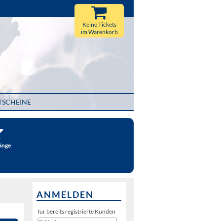
Keine Tickets
im Warenkorb
TSCHEINE
änge
ANMELDEN
für bereits registrierte Kunden