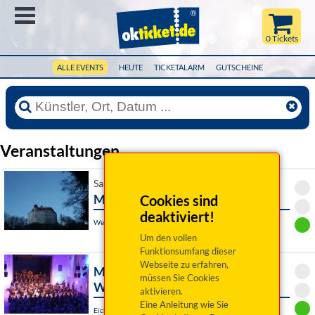
Menü
0 Tickets
ALLE EVENTS
HEUTE
TICKETALARM
GUTSCHEINE
Veranstaltungen
Sa 26. September 2026 19:00 Uhr
Macbeth
Cookies sind
deaktiviert!
Wenzenbach, Schloss Schönberg
Um den vollen
Funktionsumfang dieser
Webseite zu erfahren,
Movie Night - Eine Reise in die
müssen Sie Cookies
Welt der Filmmusik
aktivieren.
Eine Anleitung wie Sie
Eichstätt, Altes Stadttheater