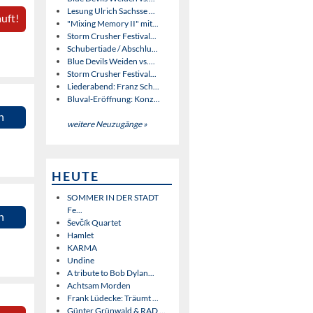
Lesung Ulrich Sachsse ...
uft!
"Mixing Memory II" mit...
Storm Crusher Festival...
Schubertiade / Abschlu...
Blue Devils Weiden vs....
Storm Crusher Festival...
Liederabend: Franz Sch...
Bluval-Eröffnung: Konz...
n
weitere Neuzugänge »
HEUTE
SOMMER IN DER STADT
Fe...
n
Ševčík Quartet
Hamlet
KARMA
Undine
A tribute to Bob Dylan...
Achtsam Morden
Frank Lüdecke: Träumt ...
Günter Grünwald & RAD ...