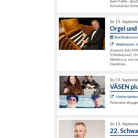
Sven Faller - dou
Konstiantyn Sche
So 13. Septemb
Orgel und
Basilikakonze
Waldsassen, St
Susanne Jutz-Milt
(Ottobeuren), Or
Werke u.a. von J
Dandrieu...
So 13. Septemb
VÄSEN pl
Niederstette
Polonaise Voyage
So 13. Septemb
22. Schw