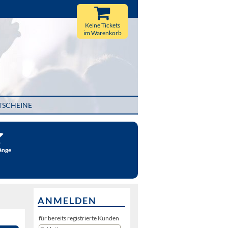
Keine Tickets
im Warenkorb
TSCHEINE
änge
ANMELDEN
für bereits registrierte Kunden