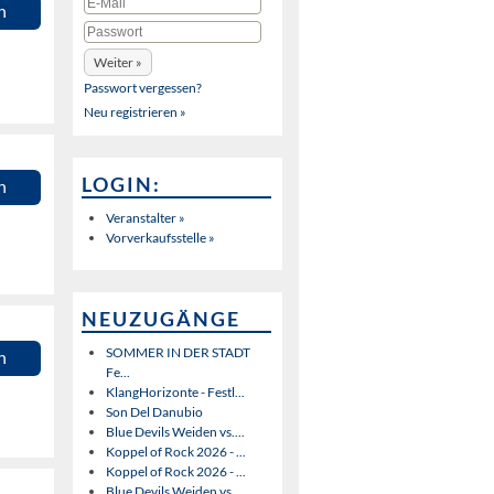
n
Passwort vergessen?
Neu registrieren »
LOGIN:
n
Veranstalter »
Vorverkaufsstelle »
NEUZUGÄNGE
SOMMER IN DER STADT
n
Fe...
KlangHorizonte - Festl...
Son Del Danubio
Blue Devils Weiden vs....
Koppel of Rock 2026 - ...
Koppel of Rock 2026 - ...
Blue Devils Weiden vs....