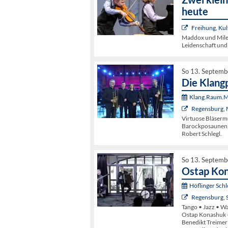
heute
Freihung, Kul
Maddox und Miles
Leidenschaft und 
So 13. Septemb
Die Klang
Klang.Raum.Mu
Regensburg, 
Virtuose Bläsermu
Barockposaunen. E
Robert Schlegl.
So 13. Septemb
Ostap Kon
Höflinger Schl
Regensburg, S
Tango • Jazz • Wa
Ostap Konashuk 
Benedikt Treimer 