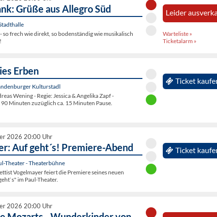
ank: Grüße aus Allegro Süd
Leider ausverka
tadthalle
Warteliste »
so frech wie direkt, so bodenständig wie musikalisch
Ticketalarm »
!
ies Erben
Ticket kaufe
andenburger Kulturstadl
as Wening - Regie: Jessica & Angelika Zapf -
 90 Minuten zuzüglich ca. 15 Minuten Pause.
er 2026 20:00 Uhr
r: Auf geht´s! Premiere-Abend
Ticket kaufe
ul-Theater - Theaterbühne
tist Vogelmayer feiert die Premiere seines neuen
eht`s" im Paul-Theater.
er 2026 20:00 Uhr
ne Mozarts - Wunderkinder von