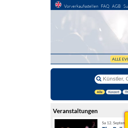
Vorverkaufsstellen
FAQ
AGB
Su
ALLE EV
Alle
Konzert
Th
Veranstaltungen
Sa 12. Septemb