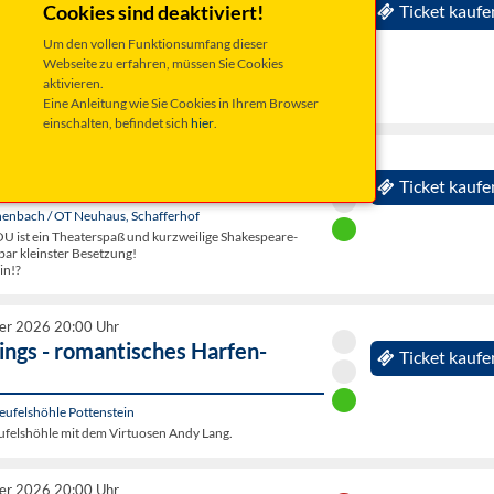
oomshakers
Cookies sind deaktiviert!
Ticket kaufe
zerte der Stadt Tirschenreuth 2026/2027:
Um den vollen Funktionsumfang dieser
, Kultur- und VAZ Kettelerhaus
Webseite zu erfahren, müssen Sie Cookies
‘ & Blues mit Bigband-Sound im Stil der 40er und 50er
aktivieren.
s des Rock´n`Roll.
Eine Anleitung wie Sie Cookies in Ihrem Browser
einschalten, befindet sich
hier
.
er 2026 20:00 Uhr
or you“
Ticket kaufe
enbach / OT Neuhaus, Schafferhof
ist ein Theaterspaß und kurzweilige Shakespeare-
bar kleinster Besetzung!
in!?
er 2026 20:00 Uhr
lings - romantisches Harfen-
Ticket kaufe
Teufelshöhle Pottenstein
eufelshöhle mit dem Virtuosen Andy Lang.
er 2026 20:00 Uhr