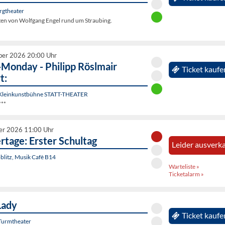
rgtheater
ten von Wolfgang Engel rund um Straubing.
ber 2026 20:00 Uhr
Monday - Philipp Röslmair
Ticket kaufe
t:
 Kleinkunstbühne STATT-THEATER
***
er 2026 11:00 Uhr
tage: Erster Schultag
Leider ausverka
litz, Musik Cafè B14
Warteliste »
Ticketalarm »
Lady
Ticket kaufe
Turmtheater