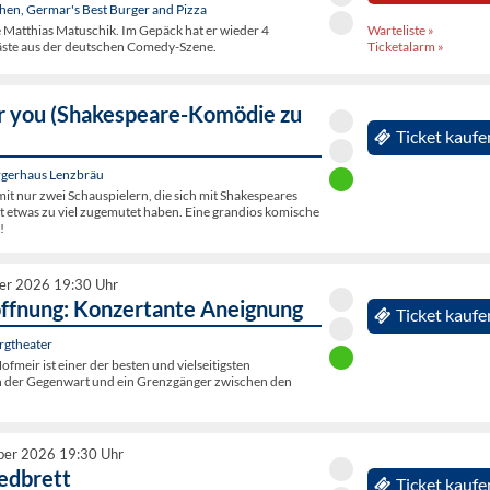
n, Germar's Best Burger and Pizza
Warteliste »
 Matthias Matuschik. Im Gepäck hat er wieder 4
Ticketalarm »
ste aus der deutschen Comedy-Szene.
r you (Shakespeare-Komödie zu
Ticket kaufe
gerhaus Lenzbräu
it nur zwei Schauspielern, die sich mit Shakespeares
ht etwas zu viel zugemutet haben. Eine grandios komische
!
er 2026 19:30 Uhr
öffnung: Konzertante Aneignung
Ticket kaufe
rgtheater
fmeir ist einer der besten und vielseitigsten
n der Gegenwart und ein Grenzgänger zwischen den
ber 2026 19:30 Uhr
edbrett
Ticket kaufe