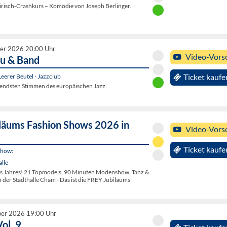
airisch-Crashkurs – Komödie von Joseph Berlinger.
er 2026 20:00 Uhr
Video-Vors
u & Band
eerer Beutel - Jazzclub
Ticket kaufe
erendsten Stimmen des europäischen Jazz.
läums Fashion Shows 2026 in
Video-Vors
Ticket kaufe
Show:
lle
s Jahres! 21 Topmodels, 90 Minuten Modenshow, Tanz &
in der Stadthalle Cham - Das ist die FREY Jubiläums
ber 2026 19:00 Uhr
Vol. 9