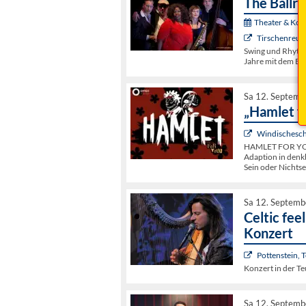
The Ballr
Theater & Kon
Tirschenreuth
Swing und Rhythm
Jahre mit dem Bis
Sa 12. Septemb
„Hamlet f
Windischesch
HAMLET FOR YOU 
Adaption in denk
Sein oder Nichtse
Sa 12. Septemb
Celtic fee
Konzert
Pottenstein, 
Konzert in der T
Sa 12. Septemb