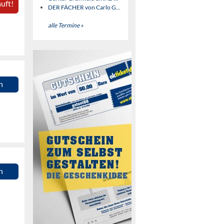
uft!
DER FÄCHER von Carlo G...
alle Termine »
n
n