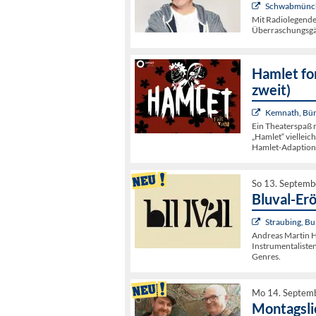
Schwabmünche
Mit Radiolegende
Überraschungsgä
Hamlet fo
zweit)
Kemnath, Bür
Ein Theaterspaß m
„Hamlet“ vielleic
Hamlet-Adaption
So 13. Septemb
Bluval-Er
Straubing, Bu
Andreas Martin Ho
Instrumentaliste
Genres.
Mo 14. Septem
Montagsli