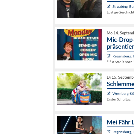
Straubing, Bu
Lustige Geschich
Mo 14. Septem
Mic-Drop-
präsentier
Regensburg,
*** A Star is born 
Di 15. Septemb
Schlemmer
Wernberg-Köb
Erster Schultag
Mei Fähr 
Regensburg, 