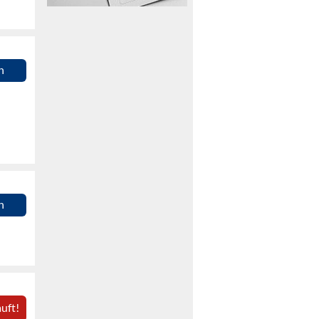
n
n
uft!