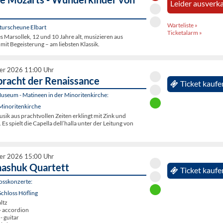
Leider ausverka
Warteliste »
turscheune Elbart
Ticketalarm »
 Marsollek, 12 und 10 Jahre alt, musizieren aus
mit Begeisterung – am liebsten Klassik.
er 2026 11:00 Uhr
pracht der Renaissance
Ticket kaufe
seum - Matineen in der Minoritenkirche:
Minoritenkirche
sik aus prachtvollen Zeiten erklingt mit Zink und
s spielt die Capella dell’halla unter der Leitung von
er 2026 15:00 Uhr
ashuk Quartett
Ticket kaufe
osskonzerte:
chloss Höfling
ltz
- accordion
- guitar