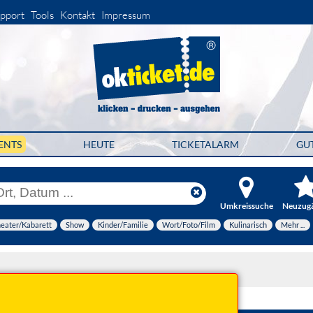
pport
Tools
Kontakt
Impressum
ENTS
HEUTE
TICKETALARM
GU
Umkreissuche
Neuzug
eater/Kabarett
Show
Kinder/Familie
Wort/Foto/Film
Kulinarisch
Mehr ...
er 2026 19:30 Uhr