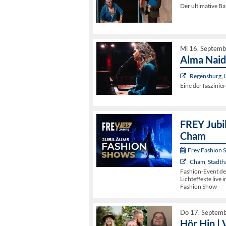
Der ultimative B
Mi 16. Septemb
Alma Naid
Regensburg, L
Eine der faszini
FREY Jubi
Cham
Frey Fashion 
Cham, Stadtha
Fashion-Event de
Lichteffekte live 
Fashion Show
Do 17. Septem
Hör Hin | 