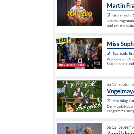
Martin Fr
Grafenwöhr, S
Neues Programm- 
und extrem lustig
Miss Soph
Bayreuth, Br
Komödie von Andre
Stückdauer: rund
Sa 12. Septemb
Vogelmaye
Straubing, Pa
Der Musik-Kabaret
Programms "Auf g
Sa 12. Septemb
Zwei klei