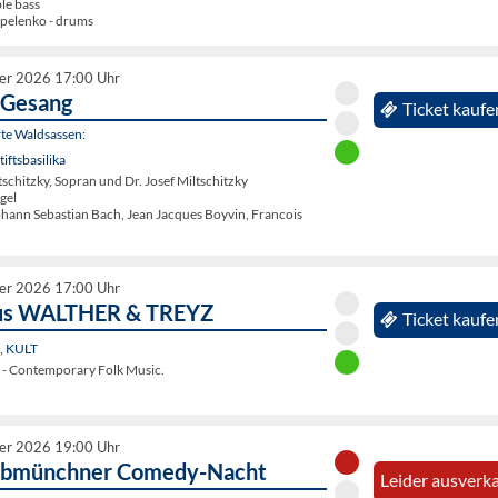
ble bass
pelenko - drums
er 2026 17:00 Uhr
 Gesang
Ticket kaufe
rte Waldsassen:
iftsbasilika
schitzky, Sopran und Dr. Josef Miltschitzky
gel
ohann Sebastian Bach, Jean Jacques Boyvin, Francois
er 2026 17:00 Uhr
us WALTHER & TREYZ
Ticket kaufe
n, KULT
 - Contemporary Folk Music.
er 2026 19:00 Uhr
abmünchner Comedy-Nacht
Leider ausverka