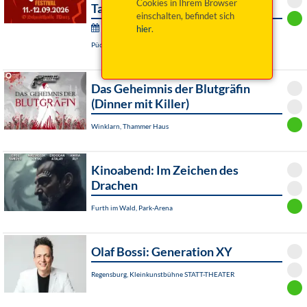
Cookies in Ihrem Browser
Tagesticket Freitag
einschalten, befindet sich
Storm Crusher Festival:
hier
.
Püchersreuth / OT Wurz, Wurzer O`Schnitt-Halle
Das Geheimnis der Blutgräfin
(Dinner mit Killer)
Winklarn, Thammer Haus
Kinoabend: Im Zeichen des
Drachen
Furth im Wald, Park-Arena
Olaf Bossi: Generation XY
Regensburg, Kleinkunstbühne STATT-THEATER