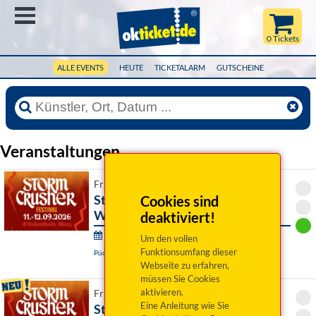
Menü
0 Tickets
ALLE EVENTS
HEUTE
TICKETALARM
GUTSCHEINE
Veranstaltungen
Fr 11. September 2026 14:00 Uhr
Storm Crusher Festival 2026 -
Cookies sind
Wochenendticket
deaktiviert!
Storm Crusher Festival:
Um den vollen
Funktionsumfang dieser
Püchersreuth / OT Wurz, Wurzer O`Schnitt-Halle
Webseite zu erfahren,
müssen Sie Cookies
aktivieren.
Fr 11. September 2026 14:30 Uhr
Eine Anleitung wie Sie
Storm Crusher Festival 2026 -