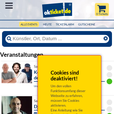
Menü
0 Tickets
ALLE EVENTS
HEUTE
TICKETALARM
GUTSCHEINE
Veranstaltungen
Sa 20. Februar 2027 19:00 Uhr
Keller Steff, Michi Dietmayr und
Cookies sind
der Weiherer
deaktiviert!
Um den vollen
Ursensollen, kubus
Funktionsumfang dieser
Webseite zu erfahren,
müssen Sie Cookies
Sa 20. Februar 2027 19:30 Uhr
aktivieren.
Django Asül: Am Ende vorn
Eine Anleitung wie Sie
Pfaffenhofener Winterbühne: