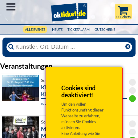
Menü
0 Tickets
ALLE EVENTS
HEUTE
TICKETALARM
GUTSCHEINE
Veranstaltungen
So 23. August 2026 17:00 Uhr
Klassisches Sommerkonzert -
Cookies sind
Klassik Hits
deaktiviert!
Um den vollen
Grafenau, Kulturpavillon
Funktionsumfang dieser
Webseite zu erfahren,
müssen Sie Cookies
So 23. August 2026 20:00 Uhr
aktivieren.
MAFFAYpur - Tribute to Peter
Eine Anleitung wie Sie
Maffay