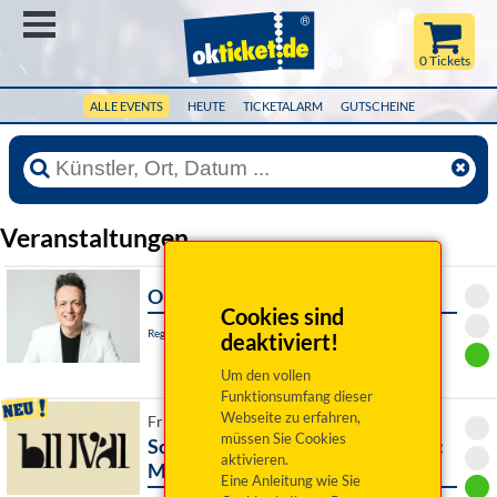
Menü
0 Tickets
ALLE EVENTS
HEUTE
TICKETALARM
GUTSCHEINE
Veranstaltungen
Olaf Bossi: Generation XY
Cookies sind
Regensburg, Kleinkunstbühne STATT-THEATER
deaktiviert!
Um den vollen
Funktionsumfang dieser
Webseite zu erfahren,
Fr 11. September 2026 19:30 Uhr
müssen Sie Cookies
Schubertiade / Abschlusskonzert:
aktivieren.
Meisterkurs Lied
Eine Anleitung wie Sie