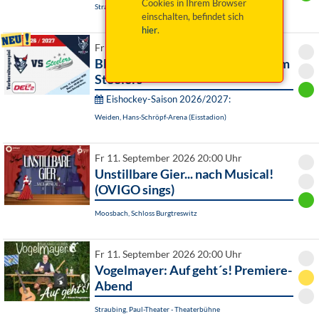
Cookies in Ihrem Browser
Straubing, Herzogsschloss - Rittersaal
einschalten, befindet sich
hier
.
Fr 11. September 2026 20:00 Uhr
Blue Devils Weiden vs. Bietigheim
Steelers
Eishockey-Saison 2026/2027:
Weiden, Hans-Schröpf-Arena (Eisstadion)
Fr 11. September 2026 20:00 Uhr
Unstillbare Gier... nach Musical!
(OVIGO sings)
Moosbach, Schloss Burgtreswitz
Fr 11. September 2026 20:00 Uhr
Vogelmayer: Auf geht´s! Premiere-
Abend
Straubing, Paul-Theater - Theaterbühne