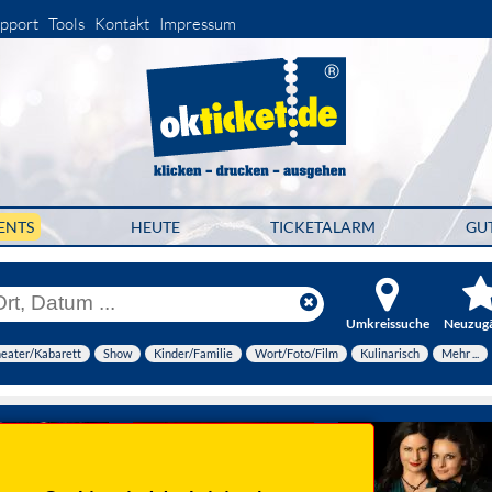
pport
Tools
Kontakt
Impressum
ENTS
HEUTE
TICKETALARM
GU
Umkreissuche
Neuzug
eater/Kabarett
Show
Kinder/Familie
Wort/Foto/Film
Kulinarisch
Mehr ...