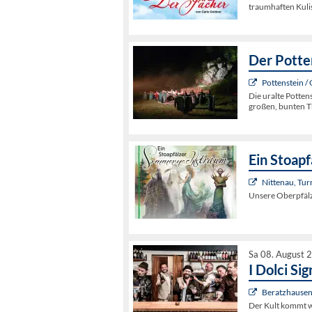
traumhaften Kuli
Der Potte
Pottenstein /
Die uralte Potten
großen, bunten 
Ein Stoap
Nittenau, Tur
Unsere Oberpfälz
Sa 08. August 
I Dolci Sig
Beratzhausen
Der Kult kommt w