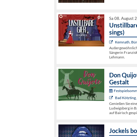
Sa 08. August 
Unstillbar
sings)
Kemnath, Bür
Außergewöhnliche
Sängerin Franzis
Lehmann.
Don Quijot
Gestalt
Festspielsomm
Bad Kötzting,
Genießen Sie ein
Ludwigsberg in Ba
auf Bairisch gespi
Jockels bo