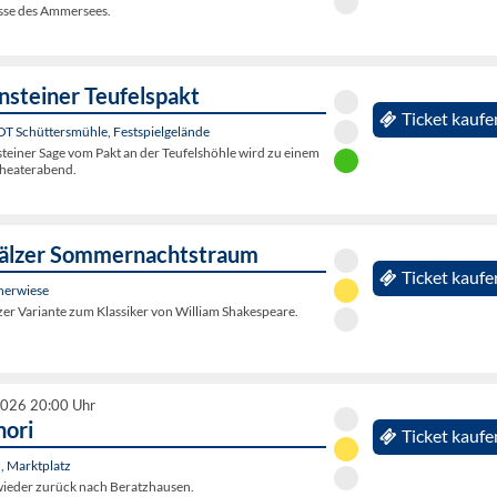
sse des Ammersees.
nsteiner Teufelspakt
Ticket kaufe
 OT Schüttersmühle, Festspielgelände
steiner Sage vom Pakt an der Teufelshöhle wird zu einem
Theaterabend.
fälzer Sommernachtstraum
Ticket kaufe
nerwiese
er Variante zum Klassiker von William Shakespeare.
2026 20:00 Uhr
nori
Ticket kaufe
, Marktplatz
ieder zurück nach Beratzhausen.