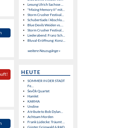
Lesung Ulrich Sachsse ...
"Mixing Memory II" mit...
Storm Crusher Festival...
Schubertiade / Abschlu...
Blue Devils Weiden vs....
Storm Crusher Festival...
n
Liederabend: Franz Sch...
Bluval-Eröffnung: Konz...
weitere Neuzugänge »
HEUTE
uft!
SOMMER IN DER STADT
Fe...
Ševčík Quartet
Hamlet
KARMA
Undine
A tribute to Bob Dylan...
Achtsam Morden
Frank Lüdecke: Träumt ...
n
Günter Grünwald & RAD ...