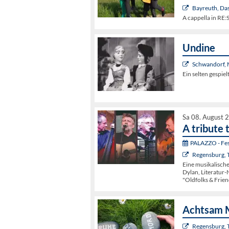
Bayreuth, Da
A cappella in R
Undine
Schwandorf, 
Ein selten gespie
Sa 08. August 
A tribute 
PALAZZO - Fest
Regensburg, 
Eine musikalisch
Dylan, Literatur-
"Oldfolks & Frien
Achtsam 
Regensburg, 