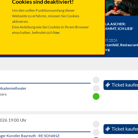
Cookies sind deaktiviert!
Um den vollen Funktionsumfang dieser
Webseite zu erfahren, müssen Sie Cookies
aktivieren.
ER BERGE:
HERRENBESUCH WIRD 20!
ANGELA ASCHER:
Eine Anleitung wie Sie Cookies in Ihrem Browser
HE
DAS JUBILÄUMSKONZERT
VERDAMMT, ICH LIEB'
einschalten, befindet sich
hier
.
ACHT
MICH.
verschiedene Termine
26
Taufkirchen, Kultur &
Sa 19.09.2026
hlosshof
Kongress Zentrum
Schwarzenfeld, Restauran
Miesberg
Ticket kaufe
Akademietheater
eare.
2026 19:00 Uhr
Ticket kaufe
unger Künstler Bayreuth - RE:SONANZ: