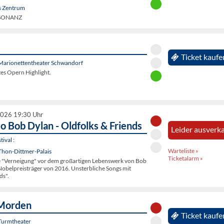
s Zentrum
E:SONANZ
Ticket kaufe
Marionettentheater Schwandorf
ltes Opern Highlight.
2026 19:30 Uhr
to Bob Dylan - Oldfolks & Friends
Leider ausverka
ival :
Warteliste »
Thon-Dittmer-Palais
Ticketalarm »
e "Verneigung" vor dem großartigen Lebenswerk von Bob
Nobelpreisträger von 2016. Unsterbliche Songs mit
ds".
Morden
Ticket kaufe
Turmtheater