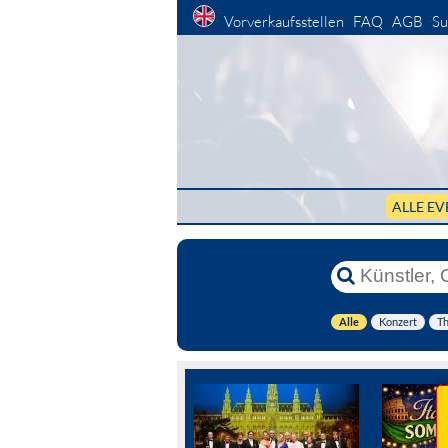
Vorverkaufsstellen
FAQ
AGB
Su
ALLE EV
Alle
Konzert
Th