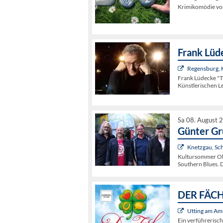
Krimikomödie von
Frank Lüd
Regensburg,
Frank Lüdecke "
Künstlerischen L
Sa 08. August 
Günter G
Knetzgau, Sc
Kultursommer Obe
Southern Blues. 
DER FÄCHE
Utting am Am
Ein verführerisc