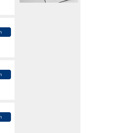
n
n
n