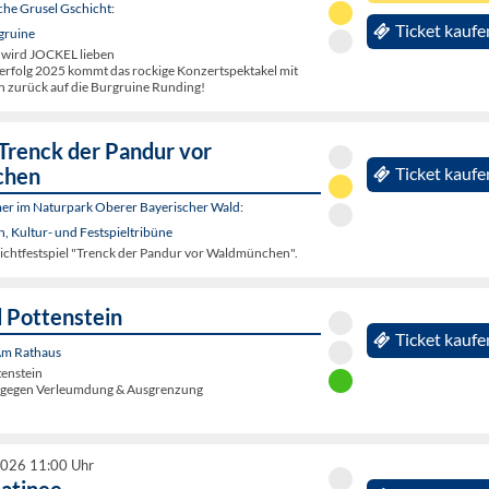
che Grusel Gschicht:
Ticket kaufe
gruine
 wird JOCKEL lieben
rfolg 2025 kommt das rockige Konzertspektakel mit
 zurück auf die Burgruine Runding!
 Trenck der Pandur vor
chen
Ticket kaufe
er im Naturpark Oberer Bayerischer Wald:
 Kultur- und Festspieltribüne
lichtfestspiel "Trenck der Pandur vor Waldmünchen".
 Pottenstein
Ticket kaufe
 Am Rathaus
tenstein
g gegen Verleumdung & Ausgrenzung
2026 11:00 Uhr