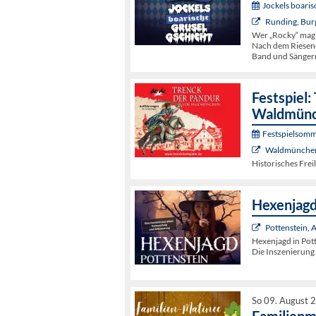
Jockels boaris
Runding, Bur
Wer „Rocky“ mag
Nach dem Riesene
Band und Sängern
Festspiel:
Waldmün
Festspielsomm
Waldmünchen,
Historisches Frei
Hexenjagd
Pottenstein,
Hexenjagd in Pot
Die Inszenierun
So 09. August 