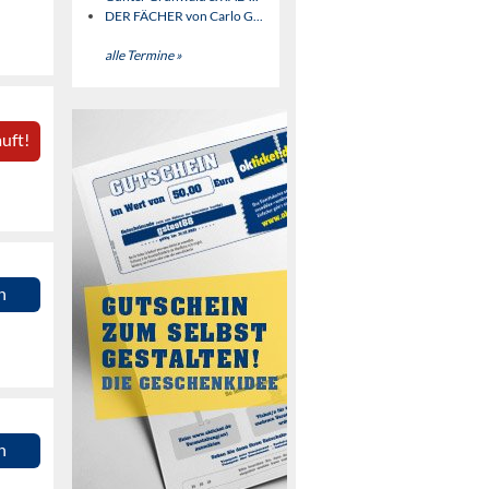
DER FÄCHER von Carlo G...
alle Termine »
uft!
n
n