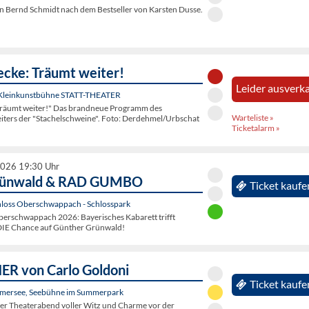
 Bernd Schmidt nach dem Bestseller von Karsten Dusse.
ecke: Träumt weiter!
Leider ausverka
 Kleinkunstbühne STATT-THEATER
Träumt weiter!" Das brandneue Programm des
Warteliste »
eiters der "Stachelschweine". Foto: Derdehmel/Urbschat
Ticketalarm »
2026 19:30 Uhr
rünwald & RAD GUMBO
Ticket kaufe
hloss Oberschwappach - Schlosspark
rschwappach 2026: Bayerisches Kabarett trifft
DIE Chance auf Günther Grünwald!
R von Carlo Goldoni
Ticket kaufe
mersee, Seebühne im Summerpark
her Theaterabend voller Witz und Charme vor der