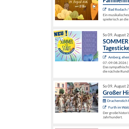
Familienm
Bad Rodach /
Ein musikalisches
spielerisch an di
So 09. August 
SOMMER I
Tagestick
Amberg, ehem
07.-09.08.2026 | 
Das sympathischst
die nächste Rund
So 09. August 
Großer Hi
Drachenstich F
Furth im Wal
Der große histori
Jahrhundert.