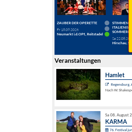
ZAUBER DER OPERETTE
STIMMEN D
ITALIENISC
Fr 18.09.2026
SOMMERN
Neumarkt i.d.OPf., Reitstadel
Sa 22.08.20
Hirschau, Sc
Veranstaltungen
Hamlet
Regensburg, 
Nach W. Shakesp
Sa 08. August 
KARMA
76. Festival j