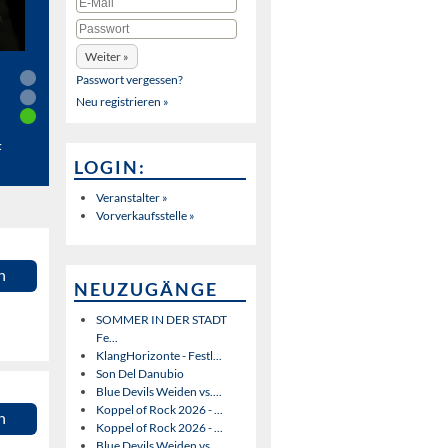
Passwort vergessen?
Neu registrieren »
t
LOGIN:
Veranstalter »
Vorverkaufsstelle »
n
NEUZUGÄNGE
SOMMER IN DER STADT
Fe...
KlangHorizonte - Festl...
Son Del Danubio
Blue Devils Weiden vs....
Koppel of Rock 2026 - ...
n
Koppel of Rock 2026 - ...
Blue Devils Weiden vs....