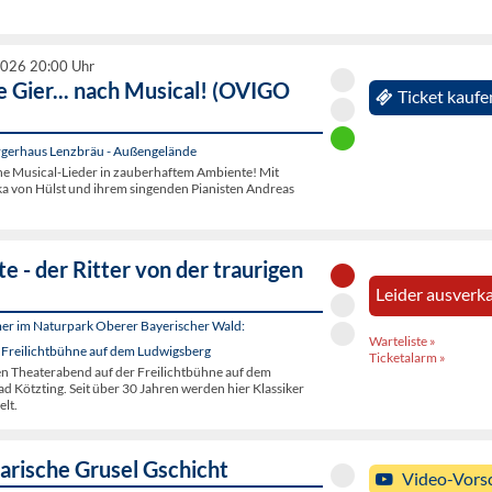
2026 20:00 Uhr
e Gier... nach Musical! (OVIGO
Ticket kaufe
gerhaus Lenzbräu - Außengelände
 Musical-Lieder in zauberhaftem Ambiente! Mit
ka von Hülst und ihrem singenden Pianisten Andreas
e - der Ritter von der traurigen
Leider ausverka
er im Naturpark Oberer Bayerischer Wald:
Warteliste »
 Freilichtbühne auf dem Ludwigsberg
Ticketalarm »
en Theaterabend auf der Freilichtbühne auf dem
d Kötzting. Seit über 30 Jahren werden hier Klassiker
elt.
arische Grusel Gschicht
Video-Vors