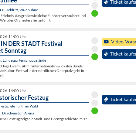
atinee
Ticket kaufe
 OT Heldritt, Waldbühne
 Erlebnis, das große wie kleine Zuhörer verzaubert und
e Welt des Orchesters heranführt.
2026 11:00 Uhr
Video-Vors
N DER STADT Festival -
et Sonntag
Ticket kaufe
. Landesgartenschaugelände
3 Tage Livemusik mit internationalen & lokalen Bands.
e Kultur-Festival in der nördlichen Oberpfalz geht in
e!
2026 14:00 Uhr
storischer Festzug
Ticket kaufe
estspiele Furth im Wald :
d, Drachenstich Arena
sche Festzug zeigt die Stadt- und Grenzgeschichte im 15.